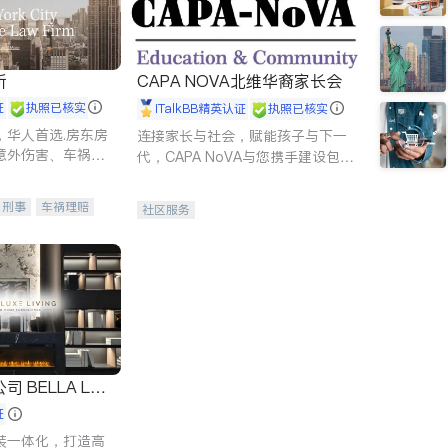
所
CAPA NOVA北维华裔家长会
证
执照已核实
iTalkBB精英认证
执照已核实
，华人首选.房东房
连接家长与社会，赋能孩子与下一
意外伤害、车祸重
代，CAPA NoVA与您携手建设包
商标注册、移民信
容、公平、充满希望的社区。
刑事案件全包办
刑事
车祸理赔
社区服务
信托/遗嘱
商业
律师-其它
保释
 LUX
证
装一体化，打造高