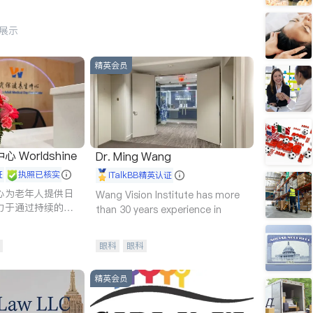
行展示
精英会员
Worldshine
Dr. Ming Wang
证
执照已核实
iTalkBB精英认证
心为老年人提供日
Wang Vision Institute has more
力于通过持续的护
than 30 years experience in
升老年人的生活质
眼科
眼科
精英会员