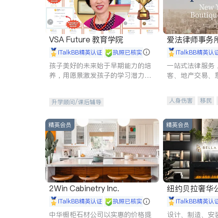
VSA Future 教育学院
爱法律师事务
iTalkBB精英认证
执照已核实
iTalkBB精英认
孩子美好的未来始于早期能力的培
一站式法律服务
养，用愿景激发孩子的学习潜力和
客、地产交易、
动力。理念：拥有成长型心态是成
伤、商业诉讼、
功的基石。
托、建筑合同、
人身伤害
移民
升学顾问/课后辅导
民事
房地产
商标注册
索赔
精英会员
精英会员
2Win Cabinetry Inc.
纽约贝拉奢华公司 BELLA
E
iTalkBB精英认证
执照已核实
iTalkBB精英认
中华橱柜石材公司以实惠的价格提
设计、制造、安