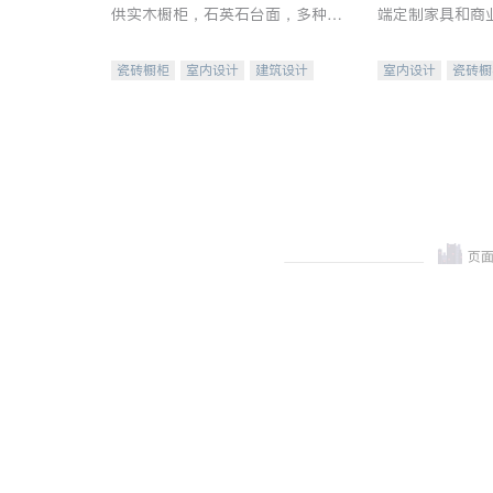
供实木橱柜，石英石台面，多种优
端定制家具和商
质不锈钢水槽、水龙头与抽油烟
机。品质厨房，家的选择。
瓷砖橱柜
室内设计
建筑设计
室内设计
瓷砖橱
卫浴洁具
室内装修
地板建材
售前软
室内装修