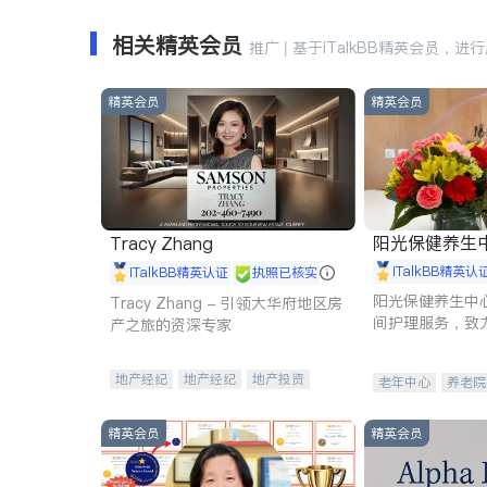
相关精英会员
推广 | 基于iTalkBB精英会员，进
精英会员
精英会员
阳光保健养生中心 
Tracy Zhang
iTalkBB精英认
iTalkBB精英认证
执照已核实
阳光保健养生中
Tracy Zhang - 引领大华府地区房
间护理服务，致
产之旅的资深专家
理创新来有效提
量。
地产经纪
地产经纪
地产投资
老年中心
养老院
商业地产
商铺租售
开发商建商
精英会员
精英会员