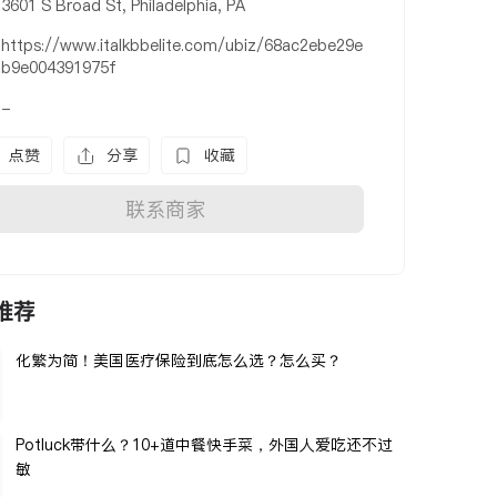
3601 S Broad St, Philadelphia, PA
https://www.italkbbelite.com/ubiz/68ac2ebe29e
b9e004391975f
-
点赞
分享
收藏
联系商家
推荐
化繁为简！美国医疗保险到底怎么选？怎么买？
Potluck带什么？10+道中餐快手菜，外国人爱吃还不过
敏