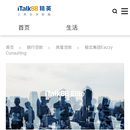
首页
生活
医生
律师
首页
银行贷款
房屋贷款
毅志集团Eazzy
Consulting
保险理财
房地产租售
建筑装修
教育
养老
非盈利组织