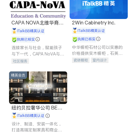
CAPA NOVA北维华裔家
2Win Cabinetry Inc.
长会
iTalkBB精英认证
iTalkBB精英认证
执照已核实
执照已核实
中华橱柜石材公司以实惠的
连接家长与社会，赋能孩子
价格提供实木橱柜，石英石
与下一代，CAPA NoVA与您
台面，多种优质不锈钢水
携手建设包容、公平、充满
瓷砖橱柜
室内设计
社区服务
槽、水龙头与抽油烟机。品
希望的社区。
建筑设计
卫浴洁具
质厨房，家的选择。
室内装修
精英会员
纽约贝拉奢华公司 BELL
A LUXE
iTalkBB精英认证
设计、制造、安装一体化，
打造高端定制家具和商业空