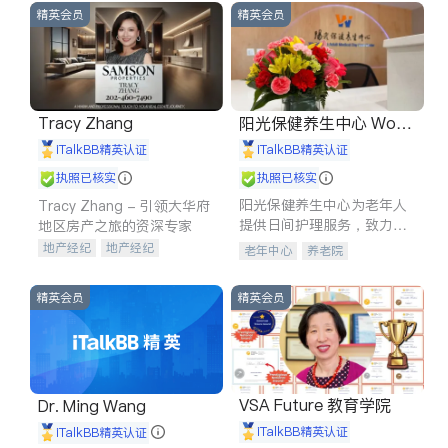
精英会员
精英会员
Tracy Zhang
阳光保健养生中心 World
shine
iTalkBB精英认证
iTalkBB精英认证
执照已核实
执照已核实
阳光保健养生中心为老年人
Tracy Zhang - 引领大华府
提供日间护理服务，致力于
地区房产之旅的资深专家
通过持续的护理创新来有效
地产经纪
地产经纪
老年中心
养老院
提升老年人的生活质量。
地产投资
商业地产
商铺租售
开发商建商
精英会员
精英会员
VSA Future 教育学院
Dr. Ming Wang
iTalkBB精英认证
iTalkBB精英认证