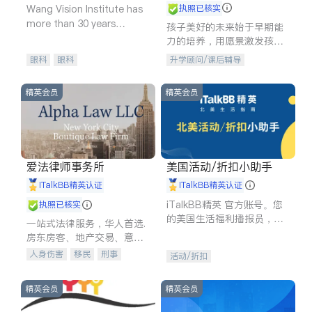
Wang Vision Institute has
执照已核实
more than 30 years
孩子美好的未来始于早期能
experience in
力的培养，用愿景激发孩子
的学习潜力和动力。理念：
眼科
眼科
升学顾问/课后辅导
拥有成长型心态是成功的基
石。
精英会员
精英会员
爱法律师事务所
美国活动/折扣小助手
iTalkBB精英认证
iTalkBB精英认证
iTalkBB精英 官方账号。您
执照已核实
的美国生活福利播报员，精
一站式法律服务，华人首选.
选独家折扣、本地活动与专
房东房客、地产交易、意外
业讲座，第一时间享受您的
伤害、车祸重伤、商业诉
人身伤害
移民
刑事
活动/折扣
专属福利。
讼、商标注册、移民信托、
车祸理赔
民事
房地产
建筑合同、刑事案件全包办
信托/遗嘱
商业
商标注册
精英会员
精英会员
索赔
律师-其它
保释