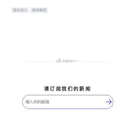
间
室内设计
瓷砖橱柜
卫浴洁具
地板建材
售前软装staging
室内装修
请订阅我们的新闻