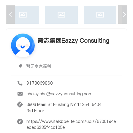
毅志集团Eazzy Consulting
暂无商家福利
9178869868
chelsy.che@eazzyconsulting.com
3906 Main St Flushing NY 11354-5404
3rd Floor
https://www.italkbbelite.com/ubiz/6700194e
ebed6235f4cc105e