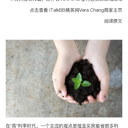
点击查看
iTalkBB
精英网
Vera Chang商家
主页
阅读原文
在
“
高
”
利率时代，一个主流的观点是现金买房能省很多利