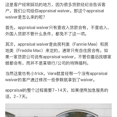
这是客户经常踩坑的地方，因为很多贷款经纪会告诉客
户，我们公司给你
appraisal waiver
。那这个
appraisal
waiver
是怎么来的呢？
首先，
appraisal waiver
只有查收入贷款会有，不查收入、
外国人贷款不管什么条件，都免不了这一项。
其次，
appraisal waiver
是由房利美（
Fannie Mae
）和房
地美（
Freddie Mac
）来定的，通常只有自住房会有。如
果一家贷款公司说有
appraisal waiver
，不管你最后找哪家
做都会有，而并不是某银行
/
公司的特殊福利。
当然这里也有小
trick
，
Vera
就曾经帮一个没有
appraisal
waiver
的客户通过修改一些参数就拿到了
waiver
。
appraisal
的整个过程需要
7-14
天，如果使用加急服务的
话，
2-7
天。