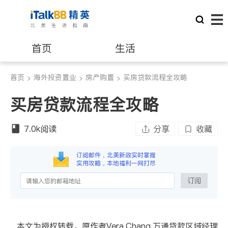
首页
生活
首页
海外投资置业
房产购置
买房贷款流程全攻略
>
医生
>
律师
>
买房贷款流程全攻略
保险理财
房地产租售
7.0k
阅读
分享
收藏
建筑装修
教育
订阅邮件，北美新政实时掌握
实用攻略，本地福利一网打尽
养老
非盈利组织
订阅
本文为授权转载
，原作者
Vera Chang
万通贷款区域经理