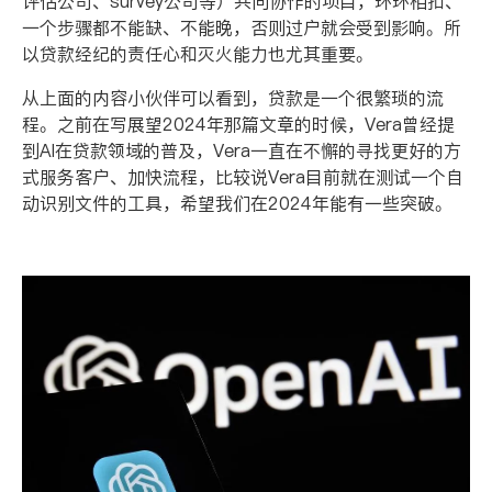
评估公司、
survey
公司等）共同协作的项目，环环相扣、
一个步骤都不能缺、不能晚，否则过户就会受到影响。所
以贷款经纪的责任心和灭火能力也尤其重要。
从上面的内容小伙伴可以看到，贷款是一个很繁琐的流
程。之前在写展望
2024
年那篇文章的时候，
Vera
曾经提
到
AI
在贷款领域的普及，
Vera
一直在不懈的寻找更好的方
式服务客户、加快流程，比较说
Vera
目前就在测试一个自
动识别文件的工具，希望我们在
2024
年能有一些突破。