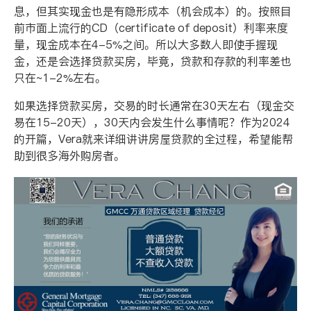
息，但其实现金也是有隐形成本（机会成本）的。按照目
前市面上流行的
CD
（
certificate of deposit
）利率来度
量，现金成本在
4-5%
之间。所以大多数人即使手握现
金，还是会选择贷款买房，毕竟，贷款和存款的利率差也
只在
~1-2%
左右。
如果选择贷款买房，交易的时长通常在
30
天左右（现金交
易在
15-20
天），
30
天内会发生什么事情呢？作为
2024
的开篇，
Vera
就来详细讲讲房屋贷款的全过程，希望能帮
助到很多海外购房者。