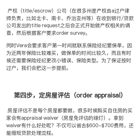
产权（
title/escrow
）公司（在很多州是产权由
a
过户律
师负责，比如北卡、南卡、乔治亚州等）在收到银行
/
贷款
公司发出的
title request
之后会正式开始做产权相关的调
查，然后根据客户要求
order survey
。
同时
Vera
会要求客户第一时间就联系保险经纪要保单，因
为近两年保险比较难买，做保单的时间比较久，而且有时
候还需要保险经纪更改小错误、保险类型。为了保证按时
过户，我们会把这一步提前。
第四步，定房屋评估（
order appraisal
）
房屋评估不是每个房屋都要做，很多时候购买自住房的买
家会有
appraisal waiver
（房屋免评估的绿灯）。拿到
waiver
有什么好处呢？不仅可以省去
$600-$700
费用，还
能缩短贷款处理流程。