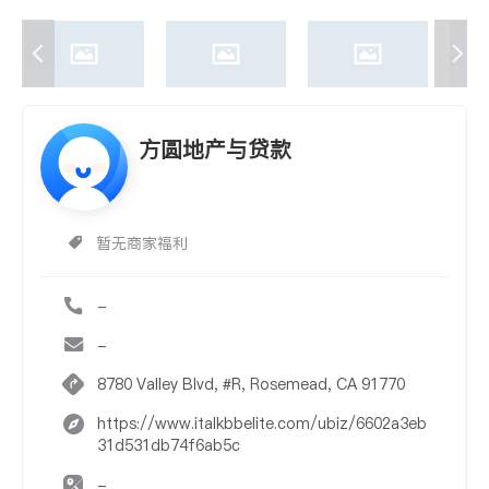
方圆地产与贷款
暂无商家福利
-
-
8780 Valley Blvd, #R, Rosemead, CA 91770
https://www.italkbbelite.com/ubiz/6602a3eb
31d531db74f6ab5c
-