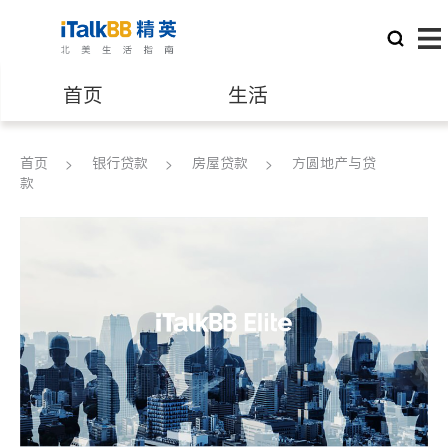
首页
生活
医生
律师
首页
银行贷款
房屋贷款
方圆地产与贷
款
保险理财
房地产租售
建筑装修
教育
养老
非盈利组织