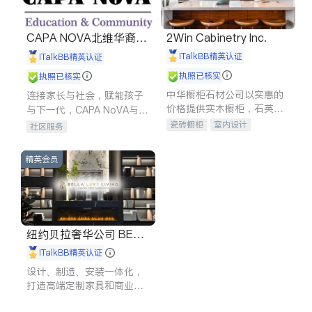
CAPA NOVA北维华裔家
2Win Cabinetry Inc.
长会
iTalkBB精英认证
iTalkBB精英认证
执照已核实
执照已核实
中华橱柜石材公司以实惠的
连接家长与社会，赋能孩子
价格提供实木橱柜，石英石
与下一代，CAPA NoVA与您
台面，多种优质不锈钢水
携手建设包容、公平、充满
瓷砖橱柜
室内设计
社区服务
槽、水龙头与抽油烟机。品
希望的社区。
建筑设计
卫浴洁具
质厨房，家的选择。
室内装修
精英会员
纽约贝拉奢华公司 BELL
A LUXE
iTalkBB精英认证
设计、制造、安装一体化，
打造高端定制家具和商业空
间