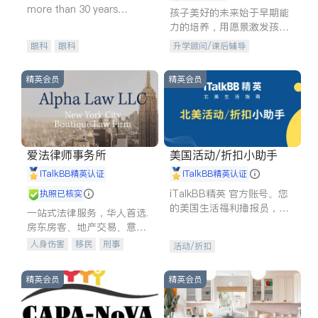
more than 30 years
孩子美好的未来始于早期能
experience in
力的培养，用愿景激发孩子
的学习潜力和动力。理念：
眼科
眼科
升学顾问/课后辅导
拥有成长型心态是成功的基
石。
精英会员
精英会员
爱法律师事务所
美国活动/折扣小助手
iTalkBB精英认证
iTalkBB精英认证
iTalkBB精英 官方账号。您
执照已核实
的美国生活福利播报员，精
一站式法律服务，华人首选.
选独家折扣、本地活动与专
房东房客、地产交易、意外
业讲座，第一时间享受您的
伤害、车祸重伤、商业诉
人身伤害
移民
刑事
活动/折扣
专属福利。
讼、商标注册、移民信托、
车祸理赔
民事
房地产
建筑合同、刑事案件全包办
信托/遗嘱
商业
商标注册
精英会员
精英会员
索赔
律师-其它
保释