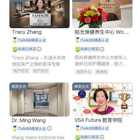
Tracy Zhang
阳光保健养生中心 World
shine
iTalkBB精英认证
iTalkBB精英认证
执照已核实
执照已核实
阳光保健养生中心为老年人
Tracy Zhang - 引领大华府
提供日间护理服务，致力于
地区房产之旅的资深专家
通过持续的护理创新来有效
地产经纪
地产经纪
老年中心
养老院
提升老年人的生活质量。
地产投资
商业地产
商铺租售
开发商建商
精英会员
精英会员
VSA Future 教育学院
Dr. Ming Wang
iTalkBB精英认证
iTalkBB精英认证
Wang Vision Institute has
执照已核实