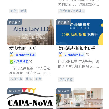
experience in
力的培养，用愿景激发孩子
的学习潜力和动力。理念：
眼科
眼科
升学顾问/课后辅导
拥有成长型心态是成功的基
石。
精英会员
精英会员
爱法律师事务所
美国活动/折扣小助手
iTalkBB精英认证
iTalkBB精英认证
iTalkBB精英 官方账号。您
执照已核实
的美国生活福利播报员，精
一站式法律服务，华人首选.
选独家折扣、本地活动与专
房东房客、地产交易、意外
业讲座，第一时间享受您的
伤害、车祸重伤、商业诉
人身伤害
移民
刑事
活动/折扣
专属福利。
讼、商标注册、移民信托、
车祸理赔
民事
房地产
建筑合同、刑事案件全包办
信托/遗嘱
商业
商标注册
精英会员
精英会员
索赔
律师-其它
保释