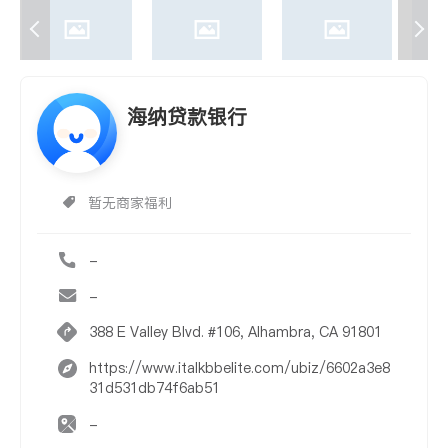
海纳贷款银行
暂无商家福利
-
-
388 E Valley Blvd. #106, Alhambra, CA 91801
https://www.italkbbelite.com/ubiz/6602a3e8
31d531db74f6ab51
-