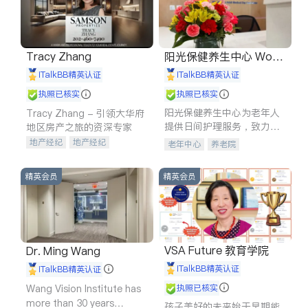
Tracy Zhang
阳光保健养生中心 World
shine
iTalkBB精英认证
iTalkBB精英认证
执照已核实
执照已核实
阳光保健养生中心为老年人
Tracy Zhang - 引领大华府
提供日间护理服务，致力于
地区房产之旅的资深专家
通过持续的护理创新来有效
地产经纪
地产经纪
老年中心
养老院
提升老年人的生活质量。
地产投资
商业地产
商铺租售
开发商建商
精英会员
精英会员
VSA Future 教育学院
Dr. Ming Wang
iTalkBB精英认证
iTalkBB精英认证
Wang Vision Institute has
执照已核实
more than 30 years
孩子美好的未来始于早期能