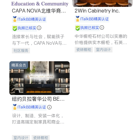
CAPA NOVA北维华裔家
2Win Cabinetry Inc.
长会
iTalkBB精英认证
iTalkBB精英认证
执照已核实
执照已核实
中华橱柜石材公司以实惠的
连接家长与社会，赋能孩子
价格提供实木橱柜，石英石
与下一代，CAPA NoVA与您
台面，多种优质不锈钢水
携手建设包容、公平、充满
瓷砖橱柜
室内设计
社区服务
槽、水龙头与抽油烟机。品
希望的社区。
建筑设计
卫浴洁具
质厨房，家的选择。
室内装修
精英会员
纽约贝拉奢华公司 BELL
A LUXE
iTalkBB精英认证
设计、制造、安装一体化，
打造高端定制家具和商业空
间
室内设计
瓷砖橱柜