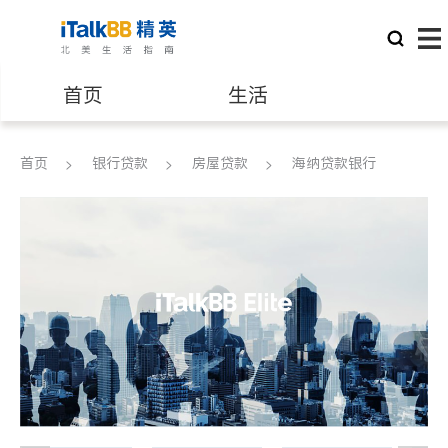
首页
生活
医生
律师
首页
银行贷款
房屋贷款
海纳贷款银行
保险理财
房地产租售
建筑装修
教育
养老
非盈利组织