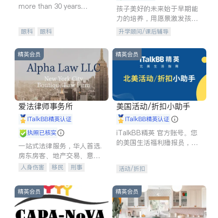
more than 30 years
孩子美好的未来始于早期能
experience in
力的培养，用愿景激发孩子
的学习潜力和动力。理念：
眼科
眼科
升学顾问/课后辅导
拥有成长型心态是成功的基
石。
精英会员
精英会员
爱法律师事务所
美国活动/折扣小助手
iTalkBB精英认证
iTalkBB精英认证
iTalkBB精英 官方账号。您
执照已核实
的美国生活福利播报员，精
一站式法律服务，华人首选.
选独家折扣、本地活动与专
房东房客、地产交易、意外
业讲座，第一时间享受您的
伤害、车祸重伤、商业诉
人身伤害
移民
刑事
活动/折扣
专属福利。
讼、商标注册、移民信托、
车祸理赔
民事
房地产
建筑合同、刑事案件全包办
信托/遗嘱
商业
商标注册
精英会员
精英会员
索赔
律师-其它
保释