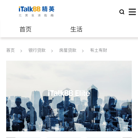
首页
生活
医生
律师
首页
银行贷款
房屋贷款
有土有财
保险理财
房地产租售
建筑装修
教育
养老
非盈利组织