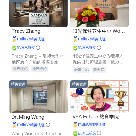
Tracy Zhang
阳光保健养生中心 World
shine
iTalkBB精英认证
iTalkBB精英认证
执照已核实
执照已核实
阳光保健养生中心为老年人
Tracy Zhang - 引领大华府
提供日间护理服务，致力于
地区房产之旅的资深专家
通过持续的护理创新来有效
地产经纪
地产经纪
老年中心
养老院
提升老年人的生活质量。
地产投资
商业地产
商铺租售
开发商建商
精英会员
精英会员
VSA Future 教育学院
Dr. Ming Wang
iTalkBB精英认证
iTalkBB精英认证
Wang Vision Institute has
执照已核实