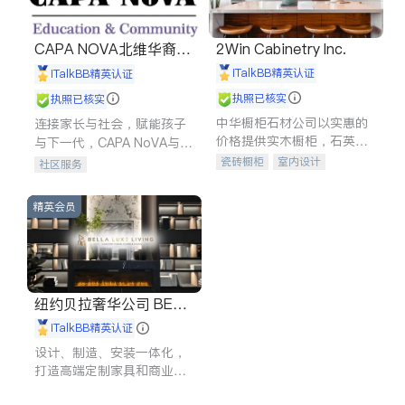
CAPA NOVA北维华裔家
2Win Cabinetry Inc.
长会
iTalkBB精英认证
iTalkBB精英认证
执照已核实
执照已核实
中华橱柜石材公司以实惠的
连接家长与社会，赋能孩子
价格提供实木橱柜，石英石
与下一代，CAPA NoVA与您
台面，多种优质不锈钢水
携手建设包容、公平、充满
瓷砖橱柜
室内设计
社区服务
槽、水龙头与抽油烟机。品
希望的社区。
建筑设计
卫浴洁具
质厨房，家的选择。
室内装修
精英会员
纽约贝拉奢华公司 BELL
A LUXE
iTalkBB精英认证
设计、制造、安装一体化，
打造高端定制家具和商业空
间