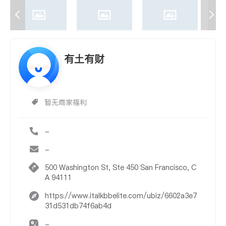
有土有财
暂无商家福利
-
-
500 Washington St, Ste 450 San Francisco, C
A 94111
https://www.italkbbelite.com/ubiz/6602a3e7
31d531db74f6ab4d
-