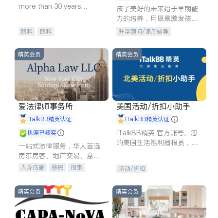
more than 30 years
孩子美好的未来始于早期能
experience in
力的培养，用愿景激发孩子
的学习潜力和动力。理念：
眼科
眼科
升学顾问/课后辅导
拥有成长型心态是成功的基
石。
精英会员
精英会员
爱法律师事务所
美国活动/折扣小助手
iTalkBB精英认证
iTalkBB精英认证
iTalkBB精英 官方账号。您
执照已核实
的美国生活福利播报员，精
一站式法律服务，华人首选.
选独家折扣、本地活动与专
房东房客、地产交易、意外
业讲座，第一时间享受您的
伤害、车祸重伤、商业诉
人身伤害
移民
刑事
活动/折扣
专属福利。
讼、商标注册、移民信托、
车祸理赔
民事
房地产
建筑合同、刑事案件全包办
信托/遗嘱
商业
商标注册
精英会员
精英会员
索赔
律师-其它
保释