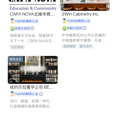
CAPA NOVA北维华裔家
2Win Cabinetry Inc.
长会
iTalkBB精英认证
iTalkBB精英认证
执照已核实
执照已核实
中华橱柜石材公司以实惠的
连接家长与社会，赋能孩子
价格提供实木橱柜，石英石
与下一代，CAPA NoVA与您
台面，多种优质不锈钢水
携手建设包容、公平、充满
瓷砖橱柜
室内设计
社区服务
槽、水龙头与抽油烟机。品
希望的社区。
建筑设计
卫浴洁具
质厨房，家的选择。
室内装修
精英会员
纽约贝拉奢华公司 BELL
A LUXE
iTalkBB精英认证
设计、制造、安装一体化，
打造高端定制家具和商业空
间