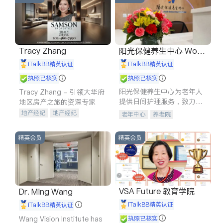
Tracy Zhang
阳光保健养生中心 World
shine
iTalkBB精英认证
iTalkBB精英认证
执照已核实
执照已核实
阳光保健养生中心为老年人
Tracy Zhang - 引领大华府
提供日间护理服务，致力于
地区房产之旅的资深专家
通过持续的护理创新来有效
地产经纪
地产经纪
老年中心
养老院
提升老年人的生活质量。
地产投资
商业地产
商铺租售
开发商建商
精英会员
精英会员
VSA Future 教育学院
Dr. Ming Wang
iTalkBB精英认证
iTalkBB精英认证
Wang Vision Institute has
执照已核实