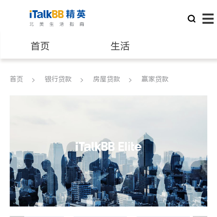
首页
生活
医生
律师
首页
银行贷款
房屋贷款
赢家贷款
保险理财
房地产租售
建筑装修
教育
养老
非盈利组织