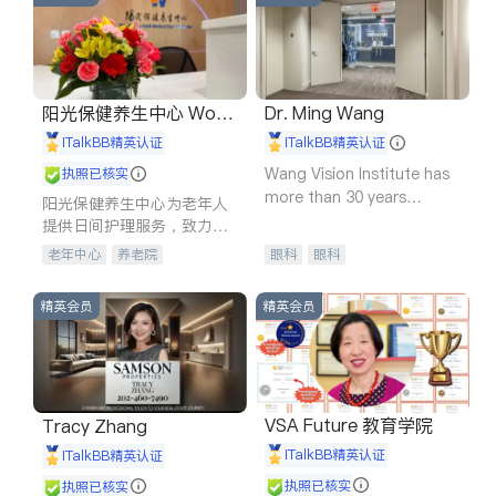
阳光保健养生中心 World
Dr. Ming Wang
shine
iTalkBB精英认证
iTalkBB精英认证
Wang Vision Institute has
执照已核实
more than 30 years
阳光保健养生中心为老年人
experience in
提供日间护理服务，致力于
通过持续的护理创新来有效
老年中心
养老院
眼科
眼科
提升老年人的生活质量。
精英会员
精英会员
VSA Future 教育学院
Tracy Zhang
iTalkBB精英认证
iTalkBB精英认证
执照已核实
执照已核实