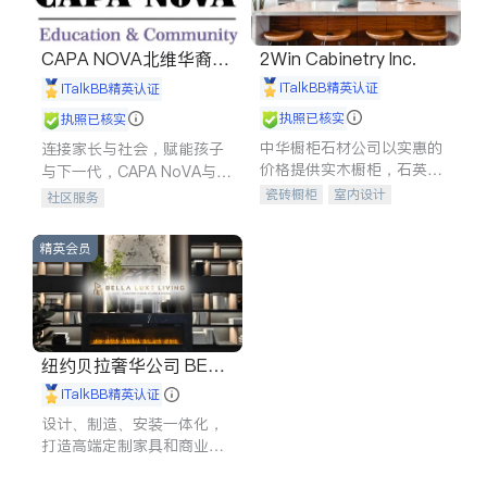
CAPA NOVA北维华裔家
2Win Cabinetry Inc.
长会
iTalkBB精英认证
iTalkBB精英认证
执照已核实
执照已核实
中华橱柜石材公司以实惠的
连接家长与社会，赋能孩子
价格提供实木橱柜，石英石
与下一代，CAPA NoVA与您
台面，多种优质不锈钢水
携手建设包容、公平、充满
瓷砖橱柜
室内设计
社区服务
槽、水龙头与抽油烟机。品
希望的社区。
建筑设计
卫浴洁具
质厨房，家的选择。
室内装修
精英会员
纽约贝拉奢华公司 BELL
A LUXE
iTalkBB精英认证
设计、制造、安装一体化，
打造高端定制家具和商业空
间