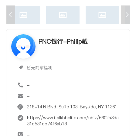
PNC银行-Philip戴
暂无商家福利
-
-
218-14 N Blvd, Suite 103, Bayside, NY 11361
https://www.italkbbelite.com/ubiz/6602a3da
31d531db74f6ab18
-