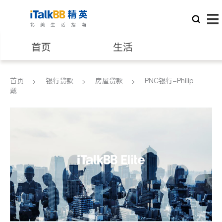
首页
生活
医生
律师
首页
银行贷款
房屋贷款
PNC银行-Philip
戴
保险理财
房地产租售
建筑装修
教育
养老
非盈利组织