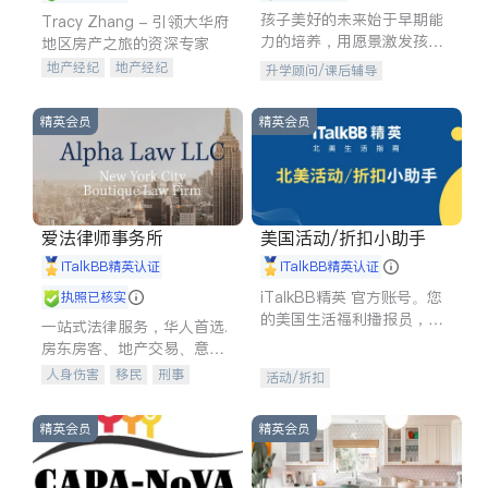
孩子美好的未来始于早期能
Tracy Zhang - 引领大华府
力的培养，用愿景激发孩子
地区房产之旅的资深专家
的学习潜力和动力。理念：
地产经纪
地产经纪
升学顾问/课后辅导
拥有成长型心态是成功的基
地产投资
商业地产
石。
商铺租售
开发商建商
精英会员
精英会员
爱法律师事务所
美国活动/折扣小助手
iTalkBB精英认证
iTalkBB精英认证
iTalkBB精英 官方账号。您
执照已核实
的美国生活福利播报员，精
一站式法律服务，华人首选.
选独家折扣、本地活动与专
房东房客、地产交易、意外
业讲座，第一时间享受您的
伤害、车祸重伤、商业诉
人身伤害
移民
刑事
活动/折扣
专属福利。
讼、商标注册、移民信托、
车祸理赔
民事
房地产
建筑合同、刑事案件全包办
信托/遗嘱
商业
商标注册
精英会员
精英会员
索赔
律师-其它
保释