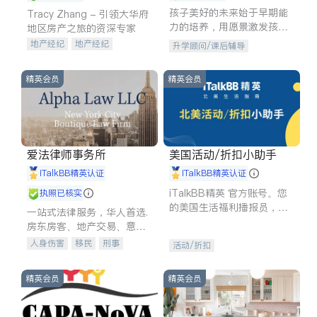
孩子美好的未来始于早期能
Tracy Zhang - 引领大华府
力的培养，用愿景激发孩子
地区房产之旅的资深专家
的学习潜力和动力。理念：
地产经纪
地产经纪
升学顾问/课后辅导
拥有成长型心态是成功的基
地产投资
商业地产
石。
商铺租售
开发商建商
精英会员
精英会员
爱法律师事务所
美国活动/折扣小助手
iTalkBB精英认证
iTalkBB精英认证
iTalkBB精英 官方账号。您
执照已核实
的美国生活福利播报员，精
一站式法律服务，华人首选.
选独家折扣、本地活动与专
房东房客、地产交易、意外
业讲座，第一时间享受您的
伤害、车祸重伤、商业诉
人身伤害
移民
刑事
活动/折扣
专属福利。
讼、商标注册、移民信托、
车祸理赔
民事
房地产
建筑合同、刑事案件全包办
信托/遗嘱
商业
商标注册
精英会员
精英会员
索赔
律师-其它
保释