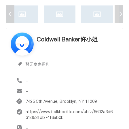
Coldwell Banker许小姐
暂无商家福利
-
-
7425 5th Avenue, Brooklyn, NY 11209
https://www.italkbbelite.com/ubiz/6602a3d6
31d531db74f6ab0b
-