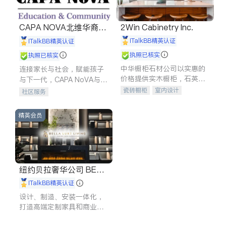
CAPA NOVA北维华裔家
2Win Cabinetry Inc.
长会
iTalkBB精英认证
iTalkBB精英认证
执照已核实
执照已核实
中华橱柜石材公司以实惠的
连接家长与社会，赋能孩子
价格提供实木橱柜，石英石
与下一代，CAPA NoVA与您
台面，多种优质不锈钢水
携手建设包容、公平、充满
瓷砖橱柜
室内设计
社区服务
槽、水龙头与抽油烟机。品
希望的社区。
建筑设计
卫浴洁具
质厨房，家的选择。
室内装修
精英会员
纽约贝拉奢华公司 BELL
A LUXE
iTalkBB精英认证
设计、制造、安装一体化，
打造高端定制家具和商业空
间