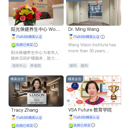
阳光保健养生中心 World
Dr. Ming Wang
shine
iTalkBB精英认证
iTalkBB精英认证
Wang Vision Institute has
执照已核实
more than 30 years
阳光保健养生中心为老年人
experience in
提供日间护理服务，致力于
通过持续的护理创新来有效
老年中心
养老院
眼科
眼科
提升老年人的生活质量。
精英会员
精英会员
VSA Future 教育学院
Tracy Zhang
iTalkBB精英认证
iTalkBB精英认证
执照已核实
执照已核实