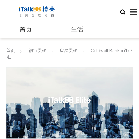
首页
生活
医生
律师
首页
银行贷款
房屋贷款
Coldwell Banker许小
姐
保险理财
房地产租售
建筑装修
教育
养老
非盈利组织