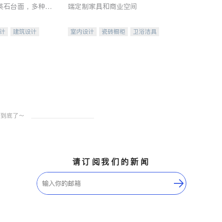
英石台面，多种优
端定制家具和商业空间
水龙头与抽油烟
家的选择。
计
建筑设计
室内设计
瓷砖橱柜
卫浴洁具
装修
地板建材
售前软装staging
室内装修
请订阅我们的新闻