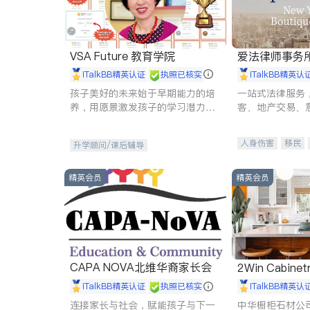
VSA Future 教育学院
爱法律师事务
iTalkBB精英认证
执照已核实
iTalkBB精英认
孩子美好的未来始于早期能力的培
一站式法律服务
养，用愿景激发孩子的学习潜力和
客、地产交易、
动力。理念：拥有成长型心态是成
伤、商业诉讼、
功的基石。
托、建筑合同、
人身伤害
移民
升学顾问/课后辅导
民事
房地产
商标注册
索赔
精英会员
精英会员
CAPA NOVA北维华裔家长会
2Win Cabinetr
iTalkBB精英认证
执照已核实
iTalkBB精英认
连接家长与社会，赋能孩子与下一
中华橱柜石材公