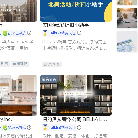
所
美国活动/折扣小助手
证
执照已核实
iTalkBB精英认证
，华人首选.房东房
iTalkBB精英 官方账号。您的美国
意外伤害、车祸重
生活福利播报员，精选独家折扣、
商标注册、移民信
本地活动与专业讲座，第一时间享
刑事案件全包办
受您的专属福利。
刑事
车祸理赔
活动/折扣
信托/遗嘱
商业
律师-其它
保释
精英会员
y Inc.
纽约贝拉奢华公司 BELLA LUX
E
证
执照已核实
iTalkBB精英认证
司以实惠的价格提
设计、制造、安装一体化，打造高