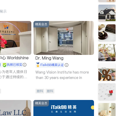
行展示
精英会员
Worldshine
Dr. Ming Wang
证
执照已核实
iTalkBB精英认证
心为老年人提供日
Wang Vision Institute has more
力于通过持续的护
than 30 years experience in
升老年人的生活质
眼科
眼科
精英会员