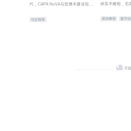
供实木橱柜，石
代，CAPA NoVA与您携手建设包
质不锈钢水槽、
容、公平、充满希望的社区。
机。品质厨房，
瓷砖橱柜
室内设
社区服务
卫浴洁具
室内