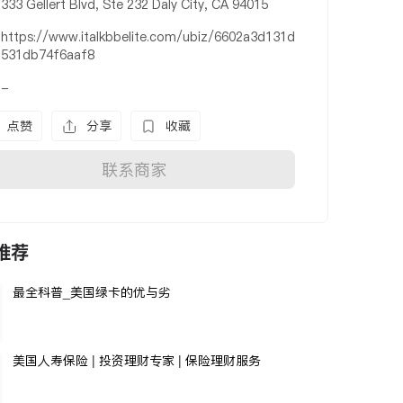
333 Gellert Blvd, Ste 232 Daly City, CA 94015
https://www.italkbbelite.com/ubiz/6602a3d131d
531db74f6aaf8
-
点赞
分享
收藏
联系商家
推荐
最全科普_美国绿卡的优与劣
美国人寿保险 | 投资理财专家 | 保险理财服务