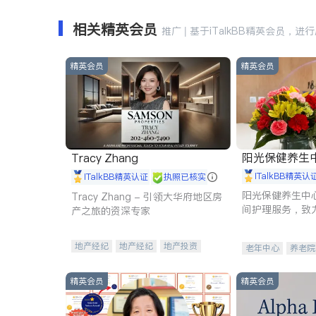
相关精英会员
推广 | 基于iTalkBB精英会员，进
精英会员
精英会员
阳光保健养生中心 
Tracy Zhang
iTalkBB精英认
iTalkBB精英认证
执照已核实
阳光保健养生中
Tracy Zhang - 引领大华府地区房
间护理服务，致
产之旅的资深专家
理创新来有效提
量。
地产经纪
地产经纪
地产投资
老年中心
养老院
商业地产
商铺租售
开发商建商
精英会员
精英会员