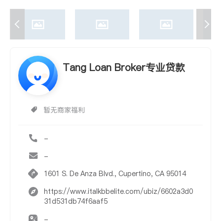
Tang Loan Broker专业贷款
暂无商家福利
-
-
1601 S. De Anza Blvd., Cupertino, CA 95014
https://www.italkbbelite.com/ubiz/6602a3d0
31d531db74f6aaf5
-