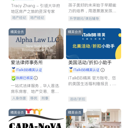
孩子美好的未来始于早期能
Tracy Zhang - 引领大华府
力的培养，用愿景激发孩子
地区房产之旅的资深专家
的学习潜力和动力。理念：
地产经纪
地产经纪
升学顾问/课后辅导
拥有成长型心态是成功的基
地产投资
商业地产
石。
商铺租售
开发商建商
精英会员
精英会员
爱法律师事务所
美国活动/折扣小助手
iTalkBB精英认证
iTalkBB精英认证
iTalkBB精英 官方账号。您
执照已核实
的美国生活福利播报员，精
一站式法律服务，华人首选.
选独家折扣、本地活动与专
房东房客、地产交易、意外
业讲座，第一时间享受您的
伤害、车祸重伤、商业诉
人身伤害
移民
刑事
活动/折扣
专属福利。
讼、商标注册、移民信托、
车祸理赔
民事
房地产
建筑合同、刑事案件全包办
信托/遗嘱
商业
商标注册
精英会员
精英会员
索赔
律师-其它
保释