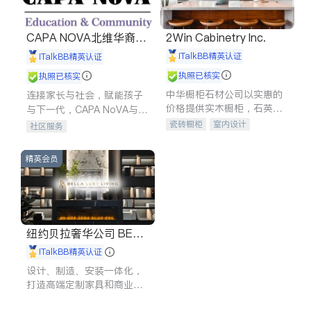
CAPA NOVA北维华裔家
2Win Cabinetry Inc.
长会
iTalkBB精英认证
iTalkBB精英认证
执照已核实
执照已核实
中华橱柜石材公司以实惠的
连接家长与社会，赋能孩子
价格提供实木橱柜，石英石
与下一代，CAPA NoVA与您
台面，多种优质不锈钢水
携手建设包容、公平、充满
瓷砖橱柜
室内设计
社区服务
槽、水龙头与抽油烟机。品
希望的社区。
建筑设计
卫浴洁具
质厨房，家的选择。
室内装修
精英会员
纽约贝拉奢华公司 BELL
A LUXE
iTalkBB精英认证
设计、制造、安装一体化，
打造高端定制家具和商业空
间