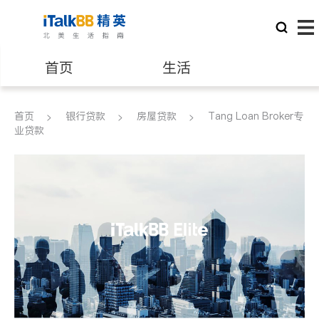
首页
生活
医生
律师
首页
银行贷款
房屋贷款
Tang Loan Broker专
业贷款
保险理财
房地产租售
建筑装修
教育
养老
非盈利组织