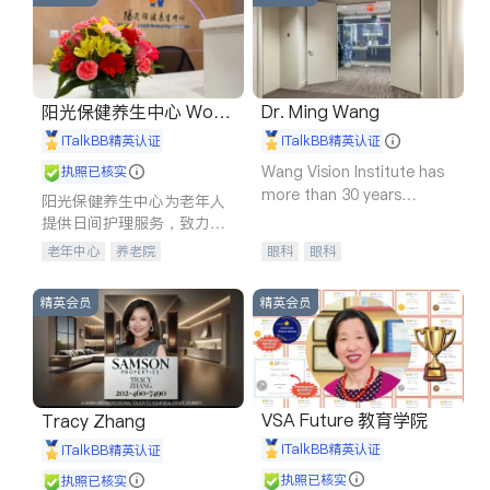
阳光保健养生中心 World
Dr. Ming Wang
shine
iTalkBB精英认证
iTalkBB精英认证
Wang Vision Institute has
执照已核实
more than 30 years
阳光保健养生中心为老年人
experience in
提供日间护理服务，致力于
通过持续的护理创新来有效
老年中心
养老院
眼科
眼科
提升老年人的生活质量。
精英会员
精英会员
VSA Future 教育学院
Tracy Zhang
iTalkBB精英认证
iTalkBB精英认证
执照已核实
执照已核实