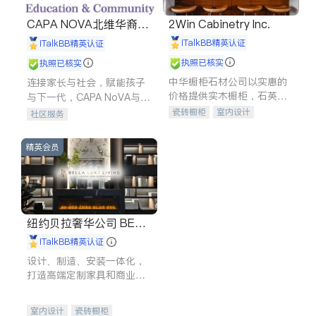
CAPA NOVA北维华裔家
2Win Cabinetry Inc.
长会
iTalkBB精英认证
iTalkBB精英认证
执照已核实
执照已核实
中华橱柜石材公司以实惠的
连接家长与社会，赋能孩子
价格提供实木橱柜，石英石
与下一代，CAPA NoVA与您
台面，多种优质不锈钢水
携手建设包容、公平、充满
瓷砖橱柜
室内设计
社区服务
槽、水龙头与抽油烟机。品
希望的社区。
建筑设计
卫浴洁具
质厨房，家的选择。
室内装修
精英会员
纽约贝拉奢华公司 BELL
A LUXE
iTalkBB精英认证
设计、制造、安装一体化，
打造高端定制家具和商业空
间
室内设计
瓷砖橱柜