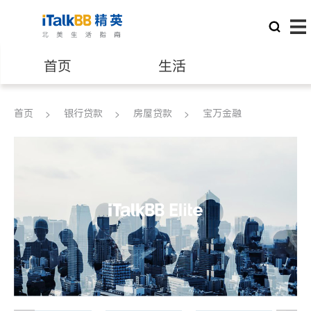
首页
生活
医生
律师
首页
银行贷款
房屋贷款
宝万金融
保险理财
房地产租售
建筑装修
教育
养老
非盈利组织