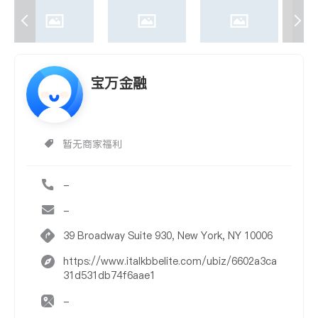
宝万金融
暂无商家福利
-
-
39 Broadway Suite 930, New York, NY 10006
https://www.italkbbelite.com/ubiz/6602a3ca
31d531db74f6aae1
-