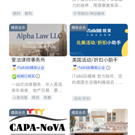
experience in
力的培养，用愿景激发孩子
的学习潜力和动力。理念：
眼科
眼科
升学顾问/课后辅导
拥有成长型心态是成功的基
石。
精英会员
精英会员
爱法律师事务所
美国活动/折扣小助手
iTalkBB精英认证
iTalkBB精英认证
iTalkBB精英 官方账号。您
执照已核实
的美国生活福利播报员，精
一站式法律服务，华人首选.
选独家折扣、本地活动与专
房东房客、地产交易、意外
业讲座，第一时间享受您的
伤害、车祸重伤、商业诉
人身伤害
移民
刑事
活动/折扣
专属福利。
讼、商标注册、移民信托、
车祸理赔
民事
房地产
建筑合同、刑事案件全包办
信托/遗嘱
商业
商标注册
精英会员
精英会员
索赔
律师-其它
保释