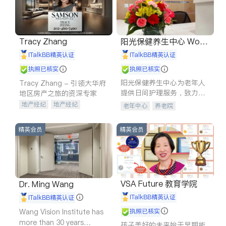
Tracy Zhang
阳光保健养生中心 World
shine
iTalkBB精英认证
iTalkBB精英认证
执照已核实
执照已核实
阳光保健养生中心为老年人
Tracy Zhang - 引领大华府
提供日间护理服务，致力于
地区房产之旅的资深专家
通过持续的护理创新来有效
地产经纪
地产经纪
老年中心
养老院
提升老年人的生活质量。
地产投资
商业地产
商铺租售
开发商建商
精英会员
精英会员
VSA Future 教育学院
Dr. Ming Wang
iTalkBB精英认证
iTalkBB精英认证
Wang Vision Institute has
执照已核实
more than 30 years
孩子美好的未来始于早期能