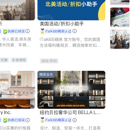
所
美国活动/折扣小助手
证
执照已核实
iTalkBB精英认证
，华人首选.房东房
iTalkBB精英 官方账号。您的美国
意外伤害、车祸重
生活福利播报员，精选独家折扣、
商标注册、移民信
本地活动与专业讲座，第一时间享
刑事案件全包办
受您的专属福利。
刑事
车祸理赔
活动/折扣
信托/遗嘱
商业
律师-其它
保释
精英会员
y Inc.
纽约贝拉奢华公司 BELLA LUX
E
证
执照已核实
iTalkBB精英认证
司以实惠的价格提
设计、制造、安装一体化，打造高