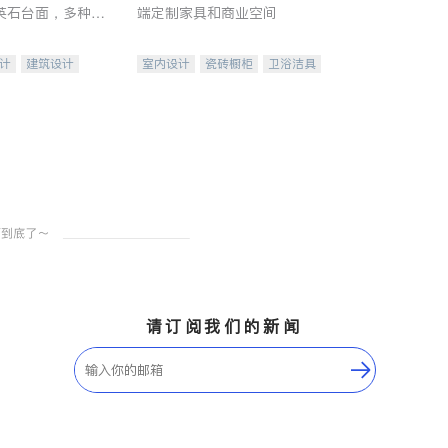
英石台面，多种优
端定制家具和商业空间
水龙头与抽油烟
家的选择。
计
建筑设计
室内设计
瓷砖橱柜
卫浴洁具
装修
地板建材
售前软装staging
室内装修
请订阅我们的新闻