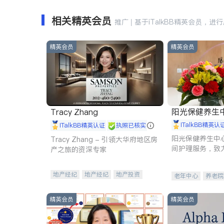
相关精英会员
推广 | 基于iTalkBB精英会员，进
精英会员
精英会员
阳光保健养生中心 
Tracy Zhang
iTalkBB精英认
iTalkBB精英认证
执照已核实
阳光保健养生中
Tracy Zhang - 引领大华府地区房
间护理服务，致
产之旅的资深专家
理创新来有效提
量。
地产经纪
地产经纪
地产投资
老年中心
养老院
商业地产
商铺租售
开发商建商
精英会员
精英会员