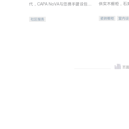
供实木橱柜，石
代，CAPA NoVA与您携手建设包
质不锈钢水槽、
容、公平、充满希望的社区。
机。品质厨房，
瓷砖橱柜
室内设
社区服务
卫浴洁具
室内