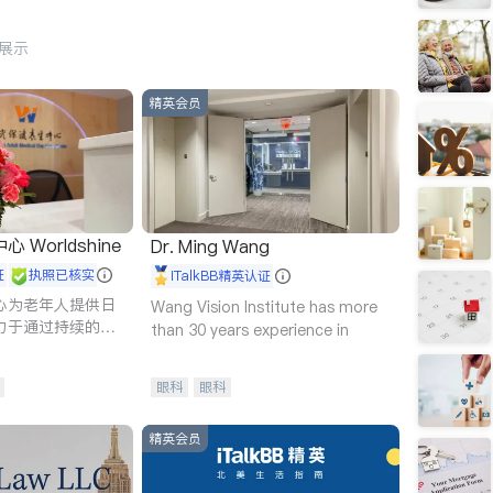
行展示
精英会员
Worldshine
Dr. Ming Wang
证
执照已核实
iTalkBB精英认证
心为老年人提供日
Wang Vision Institute has more
力于通过持续的护
than 30 years experience in
升老年人的生活质
眼科
眼科
精英会员