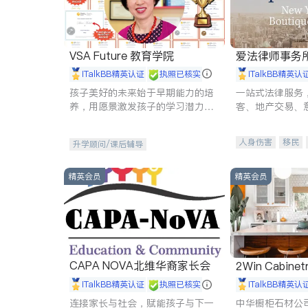
VSA Future 教育学院
爱法律师事务
iTalkBB精英认证
执照已核实
iTalkBB精英认
孩子美好的未来始于早期能力的培
一站式法律服务
养，用愿景激发孩子的学习潜力和
客、地产交易、
动力。理念：拥有成长型心态是成
伤、商业诉讼、
功的基石。
托、建筑合同、
人身伤害
移民
升学顾问/课后辅导
民事
房地产
商标注册
索赔
精英会员
精英会员
CAPA NOVA北维华裔家长会
2Win Cabinetr
iTalkBB精英认证
执照已核实
iTalkBB精英认
连接家长与社会，赋能孩子与下一
中华橱柜石材公