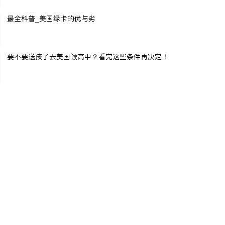
最全科普_美国绿卡的优与劣
要不要送孩子去美国读高中？看完这些条件再决定！