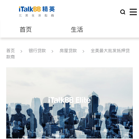
首页
生活
医生
律师
首页
银行贷款
房屋贷款
全美最大批发抵押贷
款商
保险理财
房地产租售
建筑装修
教育
养老
非盈利组织