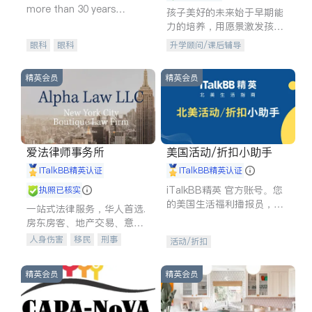
more than 30 years
孩子美好的未来始于早期能
experience in
力的培养，用愿景激发孩子
的学习潜力和动力。理念：
眼科
眼科
升学顾问/课后辅导
拥有成长型心态是成功的基
石。
精英会员
精英会员
爱法律师事务所
美国活动/折扣小助手
iTalkBB精英认证
iTalkBB精英认证
iTalkBB精英 官方账号。您
执照已核实
的美国生活福利播报员，精
一站式法律服务，华人首选.
选独家折扣、本地活动与专
房东房客、地产交易、意外
业讲座，第一时间享受您的
伤害、车祸重伤、商业诉
人身伤害
移民
刑事
活动/折扣
专属福利。
讼、商标注册、移民信托、
车祸理赔
民事
房地产
建筑合同、刑事案件全包办
信托/遗嘱
商业
商标注册
精英会员
精英会员
索赔
律师-其它
保释