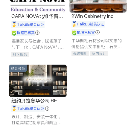
CAPA NOVA北维华裔家
2Win Cabinetry Inc.
长会
iTalkBB精英认证
iTalkBB精英认证
执照已核实
执照已核实
中华橱柜石材公司以实惠的
连接家长与社会，赋能孩子
价格提供实木橱柜，石英石
与下一代，CAPA NoVA与您
台面，多种优质不锈钢水
携手建设包容、公平、充满
瓷砖橱柜
室内设计
社区服务
槽、水龙头与抽油烟机。品
希望的社区。
建筑设计
卫浴洁具
质厨房，家的选择。
室内装修
精英会员
纽约贝拉奢华公司 BELL
A LUXE
iTalkBB精英认证
设计、制造、安装一体化，
打造高端定制家具和商业空
间