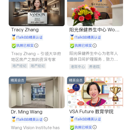
Tracy Zhang
阳光保健养生中心 World
shine
iTalkBB精英认证
iTalkBB精英认证
执照已核实
执照已核实
阳光保健养生中心为老年人
Tracy Zhang - 引领大华府
提供日间护理服务，致力于
地区房产之旅的资深专家
通过持续的护理创新来有效
地产经纪
地产经纪
老年中心
养老院
提升老年人的生活质量。
地产投资
商业地产
商铺租售
开发商建商
精英会员
精英会员
VSA Future 教育学院
Dr. Ming Wang
iTalkBB精英认证
iTalkBB精英认证
Wang Vision Institute has
执照已核实