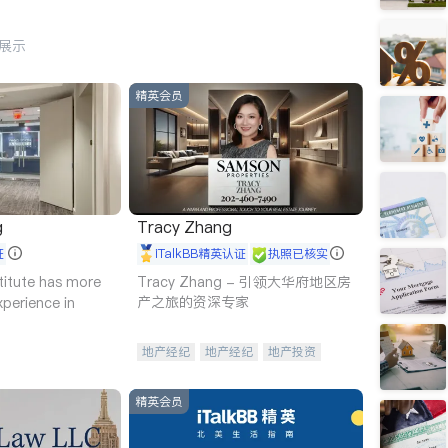
行展示
精英会员
g
Tracy Zhang
证
iTalkBB精英认证
执照已核实
titute has more
Tracy Zhang - 引领大华府地区房
产之旅的资深专家
xperience in
地产经纪
地产经纪
地产投资
商业地产
商铺租售
开发商建商
精英会员