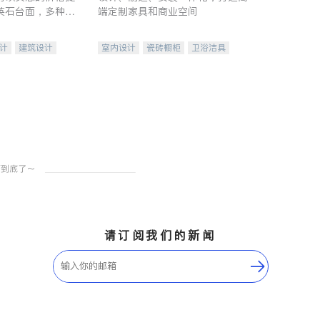
英石台面，多种优
端定制家具和商业空间
水龙头与抽油烟
家的选择。
计
建筑设计
室内设计
瓷砖橱柜
卫浴洁具
装修
地板建材
售前软装staging
室内装修
请订阅我们的新闻