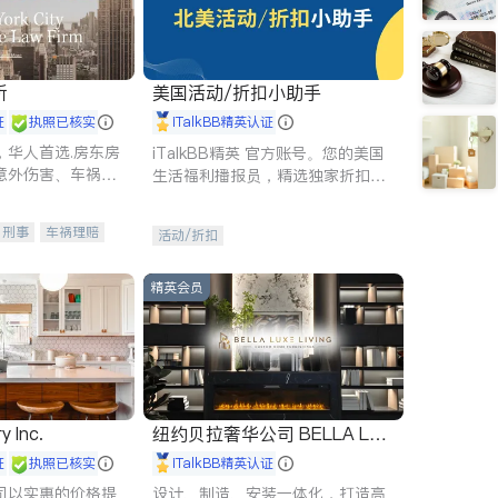
所
美国活动/折扣小助手
证
执照已核实
iTalkBB精英认证
，华人首选.房东房
iTalkBB精英 官方账号。您的美国
意外伤害、车祸重
生活福利播报员，精选独家折扣、
商标注册、移民信
本地活动与专业讲座，第一时间享
刑事案件全包办
受您的专属福利。
刑事
车祸理赔
活动/折扣
信托/遗嘱
商业
律师-其它
保释
精英会员
y Inc.
纽约贝拉奢华公司 BELLA LUX
E
证
执照已核实
iTalkBB精英认证
司以实惠的价格提
设计、制造、安装一体化，打造高