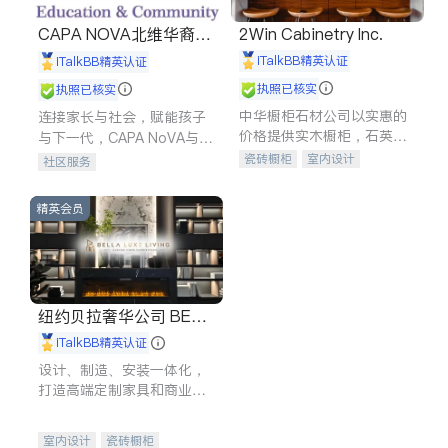
CAPA NOVA北维华裔家
2Win Cabinetry Inc.
长会
iTalkBB精英认证
iTalkBB精英认证
执照已核实
执照已核实
中华橱柜石材公司以实惠的
连接家长与社会，赋能孩子
价格提供实木橱柜，石英石
与下一代，CAPA NoVA与您
台面，多种优质不锈钢水
携手建设包容、公平、充满
瓷砖橱柜
室内设计
社区服务
槽、水龙头与抽油烟机。品
希望的社区。
建筑设计
卫浴洁具
质厨房，家的选择。
室内装修
精英会员
纽约贝拉奢华公司 BELL
A LUXE
iTalkBB精英认证
设计、制造、安装一体化，
打造高端定制家具和商业空
间
室内设计
瓷砖橱柜