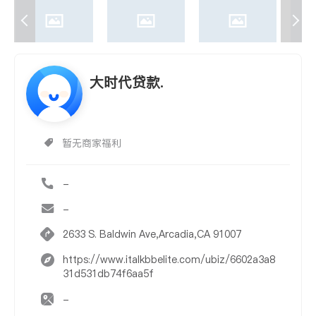
大时代贷款.
暂无商家福利
-
-
2633 S. Baldwin Ave,Arcadia,CA 91007
https://www.italkbbelite.com/ubiz/6602a3a8
31d531db74f6aa5f
-