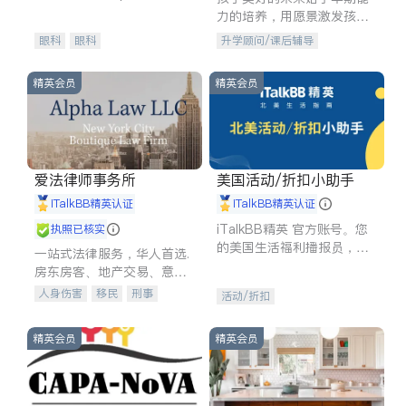
experience in
力的培养，用愿景激发孩子
的学习潜力和动力。理念：
眼科
眼科
升学顾问/课后辅导
拥有成长型心态是成功的基
石。
精英会员
精英会员
爱法律师事务所
美国活动/折扣小助手
iTalkBB精英认证
iTalkBB精英认证
iTalkBB精英 官方账号。您
执照已核实
的美国生活福利播报员，精
一站式法律服务，华人首选.
选独家折扣、本地活动与专
房东房客、地产交易、意外
业讲座，第一时间享受您的
伤害、车祸重伤、商业诉
人身伤害
移民
刑事
活动/折扣
专属福利。
讼、商标注册、移民信托、
车祸理赔
民事
房地产
建筑合同、刑事案件全包办
信托/遗嘱
商业
商标注册
精英会员
精英会员
索赔
律师-其它
保释