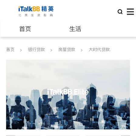
首页
生活
医生
律师
首页
银行贷款
房屋贷款
大时代贷款.
保险理财
房地产租售
建筑装修
教育
养老
非盈利组织