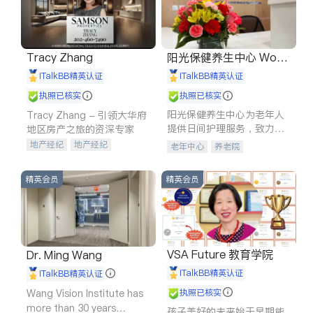
Tracy Zhang
阳光保健养生中心 World
shine
iTalkBB精英认证
iTalkBB精英认证
执照已核实
执照已核实
阳光保健养生中心为老年人
Tracy Zhang - 引领大华府
提供日间护理服务，致力于
地区房产之旅的资深专家
通过持续的护理创新来有效
地产经纪
地产经纪
老年中心
养老院
提升老年人的生活质量。
地产投资
商业地产
商铺租售
开发商建商
精英会员
精英会员
VSA Future 教育学院
Dr. Ming Wang
iTalkBB精英认证
iTalkBB精英认证
Wang Vision Institute has
执照已核实
more than 30 years
孩子美好的未来始于早期能