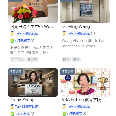
阳光保健养生中心 World
Dr. Ming Wang
shine
iTalkBB精英认证
iTalkBB精英认证
Wang Vision Institute has
执照已核实
more than 30 years
阳光保健养生中心为老年人
experience in
提供日间护理服务，致力于
通过持续的护理创新来有效
老年中心
养老院
眼科
眼科
提升老年人的生活质量。
精英会员
精英会员
VSA Future 教育学院
Tracy Zhang
iTalkBB精英认证
iTalkBB精英认证
执照已核实
执照已核实