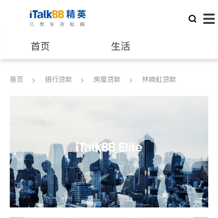
首页
生活
医生
律师
首页
银行贷款
房屋贷款
林晓虹贷款
保险理财
房地产租售
建筑装修
教育
养老
非盈利组织