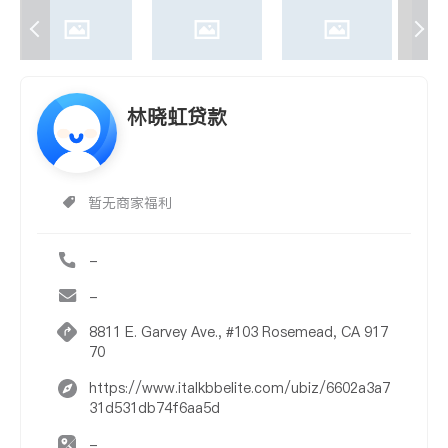
林晓虹贷款
暂无商家福利
-
-
8811 E. Garvey Ave., #103 Rosemead, CA 917
70
https://www.italkbbelite.com/ubiz/6602a3a7
31d531db74f6aa5d
-