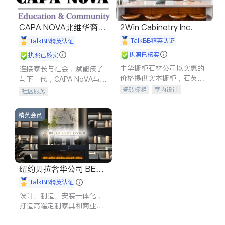
CAPA NOVA北维华裔家
2Win Cabinetry Inc.
长会
iTalkBB精英认证
iTalkBB精英认证
执照已核实
执照已核实
中华橱柜石材公司以实惠的
连接家长与社会，赋能孩子
价格提供实木橱柜，石英石
与下一代，CAPA NoVA与您
台面，多种优质不锈钢水
携手建设包容、公平、充满
瓷砖橱柜
室内设计
社区服务
槽、水龙头与抽油烟机。品
希望的社区。
建筑设计
卫浴洁具
质厨房，家的选择。
室内装修
精英会员
纽约贝拉奢华公司 BELL
A LUXE
iTalkBB精英认证
设计、制造、安装一体化，
打造高端定制家具和商业空
间