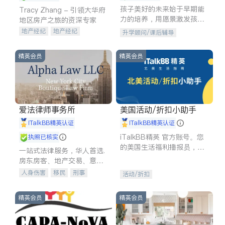
孩子美好的未来始于早期能
Tracy Zhang - 引领大华府
力的培养，用愿景激发孩子
地区房产之旅的资深专家
的学习潜力和动力。理念：
地产经纪
地产经纪
升学顾问/课后辅导
拥有成长型心态是成功的基
地产投资
商业地产
石。
商铺租售
开发商建商
精英会员
精英会员
爱法律师事务所
美国活动/折扣小助手
iTalkBB精英认证
iTalkBB精英认证
iTalkBB精英 官方账号。您
执照已核实
的美国生活福利播报员，精
一站式法律服务，华人首选.
选独家折扣、本地活动与专
房东房客、地产交易、意外
业讲座，第一时间享受您的
伤害、车祸重伤、商业诉
人身伤害
移民
刑事
活动/折扣
专属福利。
讼、商标注册、移民信托、
车祸理赔
民事
房地产
建筑合同、刑事案件全包办
信托/遗嘱
商业
商标注册
精英会员
精英会员
索赔
律师-其它
保释