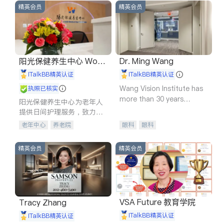
精英会员
精英会员
阳光保健养生中心 World
Dr. Ming Wang
shine
iTalkBB精英认证
iTalkBB精英认证
Wang Vision Institute has
执照已核实
more than 30 years
阳光保健养生中心为老年人
experience in
提供日间护理服务，致力于
通过持续的护理创新来有效
老年中心
养老院
眼科
眼科
提升老年人的生活质量。
精英会员
精英会员
VSA Future 教育学院
Tracy Zhang
iTalkBB精英认证
iTalkBB精英认证