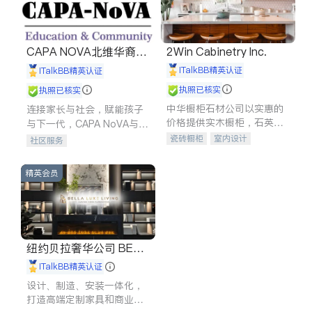
CAPA NOVA北维华裔家
2Win Cabinetry Inc.
长会
iTalkBB精英认证
iTalkBB精英认证
执照已核实
执照已核实
中华橱柜石材公司以实惠的
连接家长与社会，赋能孩子
价格提供实木橱柜，石英石
与下一代，CAPA NoVA与您
台面，多种优质不锈钢水
携手建设包容、公平、充满
瓷砖橱柜
室内设计
社区服务
槽、水龙头与抽油烟机。品
希望的社区。
建筑设计
卫浴洁具
质厨房，家的选择。
室内装修
精英会员
纽约贝拉奢华公司 BELL
A LUXE
iTalkBB精英认证
设计、制造、安装一体化，
打造高端定制家具和商业空