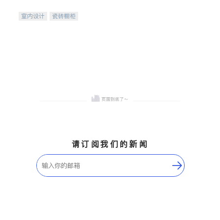
间
室内设计
瓷砖橱柜
卫浴洁具
地板建材
售前软装staging
室内装修
请订阅我们的新闻