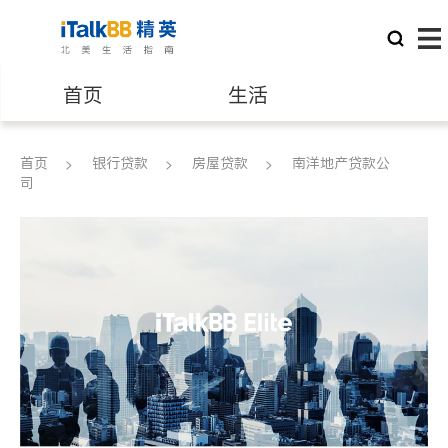
首页
生活
医生
律师
首页
银行贷款
房屋贷款
南洋地产贷款公
司
保险理财
房地产租售
建筑装修
教育
养老
非盈利组织