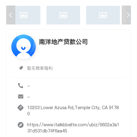
南洋地产贷款公司
暂无商家福利
-
-
10203 Lower Azusa Rd,Temple City, CA 9178
0
https://www.italkbbelite.com/ubiz/6602a3a1
31d531db74f6aa45