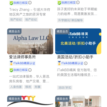
执照已核实
执照已核实
孩子美好的未来始于早期能
Tracy Zhang - 引领大华府
力的培养，用愿景激发孩子
地区房产之旅的资深专家
的学习潜力和动力。理念：
地产经纪
地产经纪
升学顾问/课后辅导
拥有成长型心态是成功的基
地产投资
商业地产
石。
商铺租售
开发商建商
精英会员
精英会员
爱法律师事务所
美国活动/折扣小助手
iTalkBB精英认证
iTalkBB精英认证
iTalkBB精英 官方账号。您
执照已核实
的美国生活福利播报员，精
一站式法律服务，华人首选.
选独家折扣、本地活动与专
房东房客、地产交易、意外
业讲座，第一时间享受您的
伤害、车祸重伤、商业诉
人身伤害
移民
刑事
活动/折扣
专属福利。
讼、商标注册、移民信托、
车祸理赔
民事
房地产
建筑合同、刑事案件全包办
信托/遗嘱
商业
商标注册
精英会员
精英会员
索赔
律师-其它
保释