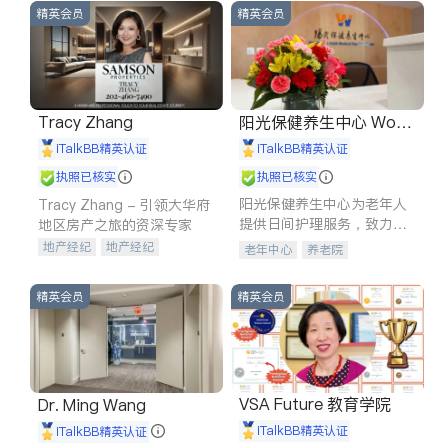
精英会员
精英会员
Tracy Zhang
阳光保健养生中心 World
shine
iTalkBB精英认证
iTalkBB精英认证
执照已核实
执照已核实
阳光保健养生中心为老年人
Tracy Zhang - 引领大华府
提供日间护理服务，致力于
地区房产之旅的资深专家
通过持续的护理创新来有效
地产经纪
地产经纪
老年中心
养老院
提升老年人的生活质量。
地产投资
商业地产
商铺租售
开发商建商
精英会员
精英会员
VSA Future 教育学院
Dr. Ming Wang
iTalkBB精英认证
iTalkBB精英认证