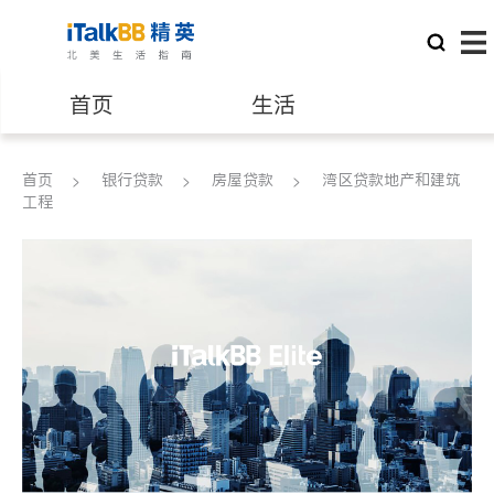
首页
生活
医生
律师
首页
银行贷款
房屋贷款
湾区贷款地产和建筑
工程
保险理财
房地产租售
建筑装修
教育
养老
非盈利组织