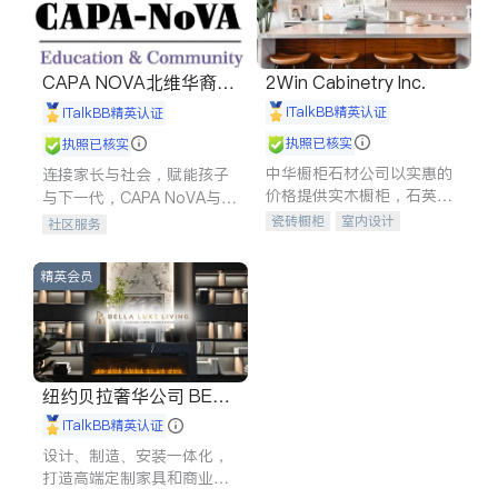
CAPA NOVA北维华裔家
2Win Cabinetry Inc.
长会
iTalkBB精英认证
iTalkBB精英认证
执照已核实
执照已核实
中华橱柜石材公司以实惠的
连接家长与社会，赋能孩子
价格提供实木橱柜，石英石
与下一代，CAPA NoVA与您
台面，多种优质不锈钢水
携手建设包容、公平、充满
瓷砖橱柜
室内设计
社区服务
槽、水龙头与抽油烟机。品
希望的社区。
建筑设计
卫浴洁具
质厨房，家的选择。
室内装修
精英会员
纽约贝拉奢华公司 BELL
A LUXE
iTalkBB精英认证
设计、制造、安装一体化，
打造高端定制家具和商业空