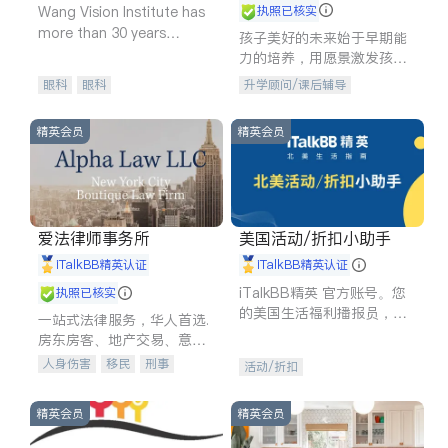
Wang Vision Institute has
执照已核实
more than 30 years
孩子美好的未来始于早期能
experience in
力的培养，用愿景激发孩子
的学习潜力和动力。理念：
眼科
眼科
升学顾问/课后辅导
拥有成长型心态是成功的基
石。
精英会员
精英会员
爱法律师事务所
美国活动/折扣小助手
iTalkBB精英认证
iTalkBB精英认证
iTalkBB精英 官方账号。您
执照已核实
的美国生活福利播报员，精
一站式法律服务，华人首选.
选独家折扣、本地活动与专
房东房客、地产交易、意外
业讲座，第一时间享受您的
伤害、车祸重伤、商业诉
人身伤害
移民
刑事
活动/折扣
专属福利。
讼、商标注册、移民信托、
车祸理赔
民事
房地产
建筑合同、刑事案件全包办
信托/遗嘱
商业
商标注册
精英会员
精英会员
索赔
律师-其它
保释