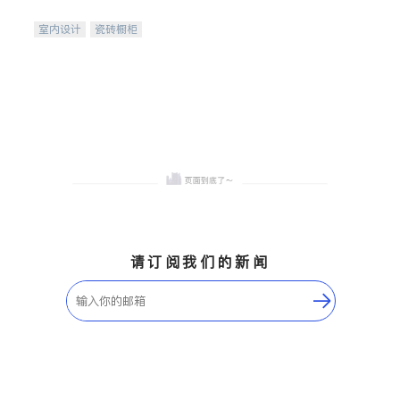
间
室内设计
瓷砖橱柜
卫浴洁具
地板建材
售前软装staging
室内装修
请订阅我们的新闻