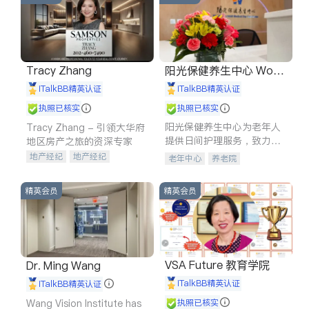
Tracy Zhang
阳光保健养生中心 World
shine
iTalkBB精英认证
iTalkBB精英认证
执照已核实
执照已核实
阳光保健养生中心为老年人
Tracy Zhang - 引领大华府
提供日间护理服务，致力于
地区房产之旅的资深专家
通过持续的护理创新来有效
地产经纪
地产经纪
老年中心
养老院
提升老年人的生活质量。
地产投资
商业地产
商铺租售
开发商建商
精英会员
精英会员
VSA Future 教育学院
Dr. Ming Wang
iTalkBB精英认证
iTalkBB精英认证
Wang Vision Institute has
执照已核实