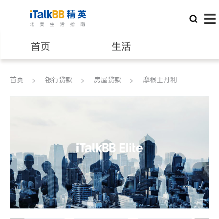
首页
生活
医生
律师
首页
银行贷款
房屋贷款
摩根士丹利
保险理财
房地产租售
建筑装修
教育
养老
非盈利组织