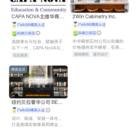
CAPA NOVA北维华裔家
2Win Cabinetry Inc.
长会
iTalkBB精英认证
iTalkBB精英认证
执照已核实
执照已核实
中华橱柜石材公司以实惠的
连接家长与社会，赋能孩子
价格提供实木橱柜，石英石
与下一代，CAPA NoVA与您
台面，多种优质不锈钢水
携手建设包容、公平、充满
瓷砖橱柜
室内设计
社区服务
槽、水龙头与抽油烟机。品
希望的社区。
建筑设计
卫浴洁具
质厨房，家的选择。
室内装修
精英会员
纽约贝拉奢华公司 BELL
A LUXE
iTalkBB精英认证
设计、制造、安装一体化，
打造高端定制家具和商业空
间