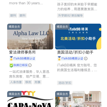
more than 30 years
孩子美好的未来始于早期能
experience in
力的培养，用愿景激发孩子
的学习潜力和动力。理念：
眼科
眼科
升学顾问/课后辅导
拥有成长型心态是成功的基
石。
精英会员
精英会员
爱法律师事务所
美国活动/折扣小助手
iTalkBB精英认证
iTalkBB精英认证
iTalkBB精英 官方账号。您
执照已核实
的美国生活福利播报员，精
一站式法律服务，华人首选.
选独家折扣、本地活动与专
房东房客、地产交易、意外
业讲座，第一时间享受您的
伤害、车祸重伤、商业诉
人身伤害
移民
刑事
活动/折扣
专属福利。
讼、商标注册、移民信托、
车祸理赔
民事
房地产
建筑合同、刑事案件全包办
信托/遗嘱
商业
商标注册
精英会员
精英会员
索赔
律师-其它
保释