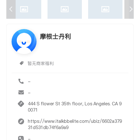
摩根士丹利
暂无商家福利
-
-
444 S flower St 35th floor, Los Angeles. CA 9
0071
https://www.italkbbelite.com/ubiz/6602a379
31d531db74f6a9a9
-