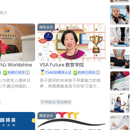
行展示
精英会员
Worldshine
VSA Future 教育学院
证
执照已核实
iTalkBB精英认证
执照已核实
心为老年人提供日
孩子美好的未来始于早期能力的培
力于通过持续的护
养，用愿景激发孩子的学习潜力和
升老年人的生活质
动力。理念：拥有成长型心态是成
功的基石。
升学顾问/课后辅导
精英会员