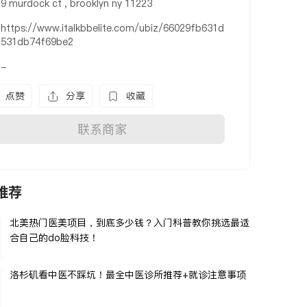
9 murdock ct , brooklyn ny 11223
https://www.italkbbelite.com/ubiz/66029fb631d
531db74f69be2
-
点赞
分享
收藏
联系商家
推荐
北美热门医美项目，到底多少钱？入门科普教你挑选最适
合自己的do脸科技！
洛杉矶看中医不踩坑！最全中医诊所推荐+就诊注意事项