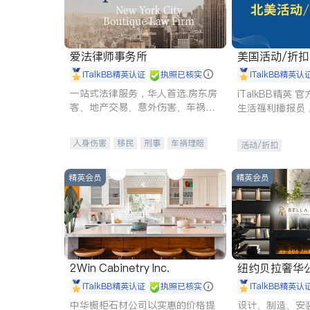
爱法律师事务所
美国活动/折
iTalkBB精英认证
执照已核实
iTalkBB精英认
一站式法律服务，华人首选.房东房
iTalkBB精英
客、地产交易、意外伤害、车祸重
生活福利播报员
伤、商业诉讼、商标注册、移民信
本地活动与专业
托、建筑合同、刑事案件全包办
受您的专属福利
人身伤害
移民
刑事
车祸理赔
活动/折扣
民事
房地产
信托/遗嘱
商业
商标注册
索赔
律师-其它
保释
精英会员
精英会员
2Win Cabinetry Inc.
纽约贝拉奢华公司 BELLA
E
iTalkBB精英认证
执照已核实
iTalkBB精英认
中华橱柜石材公司以实惠的价格提
设计、制造、安