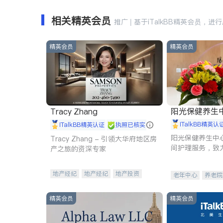
相关精英会员
推广 | 基于iTalkBB精英会员，进
精英会员
精英会员
阳光保健养生中心 
Tracy Zhang
iTalkBB精英认
iTalkBB精英认证
执照已核实
阳光保健养生中
Tracy Zhang - 引领大华府地区房
间护理服务，致
产之旅的资深专家
理创新来有效提
量。
地产经纪
地产经纪
地产投资
老年中心
养老院
商业地产
商铺租售
开发商建商
精英会员
精英会员