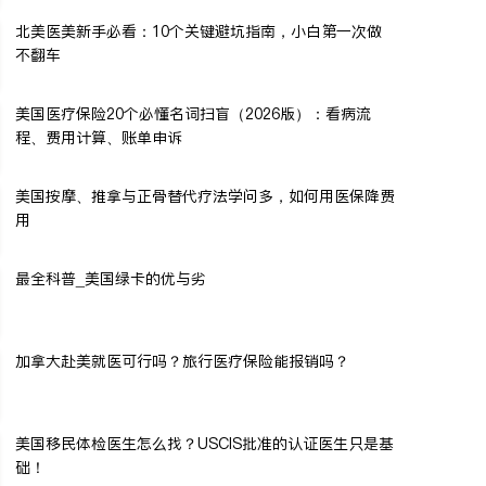
北美医美新手必看：10个关键避坑指南，小白第一次做
不翻车
美国医疗保险20个必懂名词扫盲（2026版）：看病流
程、费用计算、账单申诉
美国按摩、推拿与正骨替代疗法学问多，如何用医保降费
用
最全科普_美国绿卡的优与劣
加拿大赴美就医可行吗？旅行医疗保险能报销吗？
美国移民体检医生怎么找？USCIS批准的认证医生只是基
础！