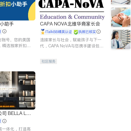
扣小助手
CAPA NOVA北维华裔家长会
证
iTalkBB精英认证
执照已核实
 官方账号。您的美国
连接家长与社会，赋能孩子与下一
，精选独家折扣、
代，CAPA NoVA与您携手建设包
讲座，第一时间享
容、公平、充满希望的社区。
。
社区服务
 LUX
证
装一体化，打造高