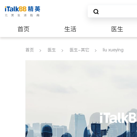
首页
生活
医生
养老
非盈利组织
首页
医生
医生-其它
liu xueying