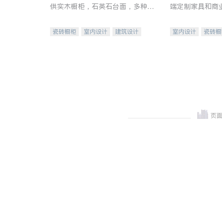
供实木橱柜，石英石台面，多种优
端定制家具和商
质不锈钢水槽、水龙头与抽油烟
机。品质厨房，家的选择。
瓷砖橱柜
室内设计
建筑设计
室内设计
瓷砖橱
卫浴洁具
室内装修
地板建材
售前软
室内装修