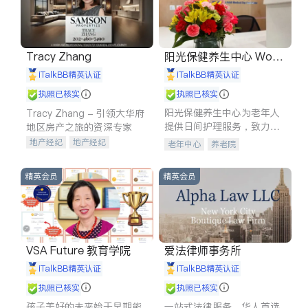
Tracy Zhang
阳光保健养生中心 World
shine
iTalkBB精英认证
iTalkBB精英认证
执照已核实
执照已核实
阳光保健养生中心为老年人
Tracy Zhang - 引领大华府
提供日间护理服务，致力于
地区房产之旅的资深专家
通过持续的护理创新来有效
地产经纪
地产经纪
老年中心
养老院
提升老年人的生活质量。
地产投资
商业地产
商铺租售
开发商建商
精英会员
精英会员
VSA Future 教育学院
爱法律师事务所
iTalkBB精英认证
iTalkBB精英认证
执照已核实
执照已核实
孩子美好的未来始于早期能
一站式法律服务，华人首选.