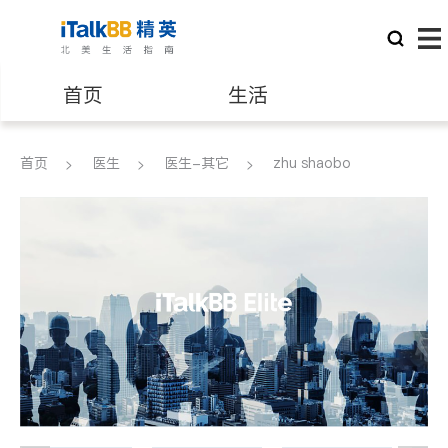
首页
生活
医生
律师
首页
医生
医生-其它
zhu shaobo
保险理财
房地产租售
建筑装修
教育
养老
非盈利组织