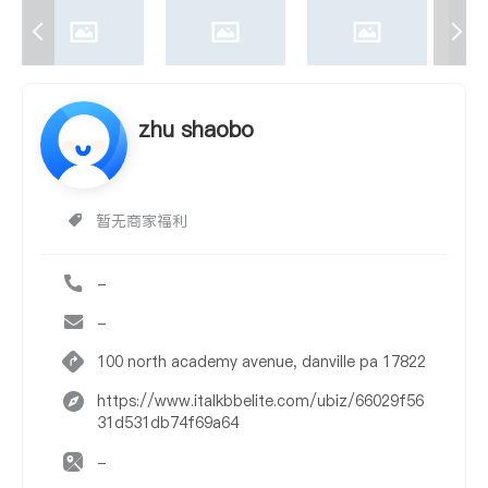
zhu shaobo
暂无商家福利
-
-
100 north academy avenue, danville pa 17822
https://www.italkbbelite.com/ubiz/66029f56
31d531db74f69a64
-