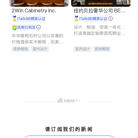
2Win Cabinetry Inc.
纽约贝拉奢华公司 BELL
A LUXE
iTalkBB精英认证
iTalkBB精英认证
设计、制造、安装一体化，
执照已核实
打造高端定制家具和商业空
中华橱柜石材公司以实惠的
间
价格提供实木橱柜，石英石
台面，多种优质不锈钢水
瓷砖橱柜
室内设计
室内设计
瓷砖橱柜
槽、水龙头与抽油烟机。品
建筑设计
卫浴洁具
卫浴洁具
地板建材
质厨房，家的选择。
室内装修
售前软装staging
室内装修
请订阅我们的新闻