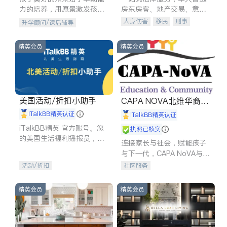
力的培养，用愿景激发孩子
房东房客、地产交易、意外
的学习潜力和动力。理念：
伤害、车祸重伤、商业诉
人身伤害
移民
刑事
升学顾问/课后辅导
拥有成长型心态是成功的基
讼、商标注册、移民信托、
车祸理赔
民事
房地产
石。
建筑合同、刑事案件全包办
信托/遗嘱
商业
商标注册
精英会员
精英会员
索赔
律师-其它
保释
美国活动/折扣小助手
CAPA NOVA北维华裔家
长会
iTalkBB精英认证
iTalkBB精英认证
iTalkBB精英 官方账号。您
执照已核实
的美国生活福利播报员，精
连接家长与社会，赋能孩子
选独家折扣、本地活动与专
与下一代，CAPA NoVA与您
业讲座，第一时间享受您的
携手建设包容、公平、充满
活动/折扣
社区服务
专属福利。
希望的社区。
精英会员
精英会员