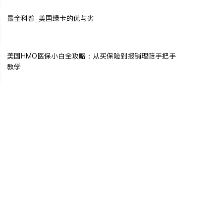
最全科普_美国绿卡的优与劣
美国HMO医保小白全攻略：从买保险到报销理赔手把手
教学