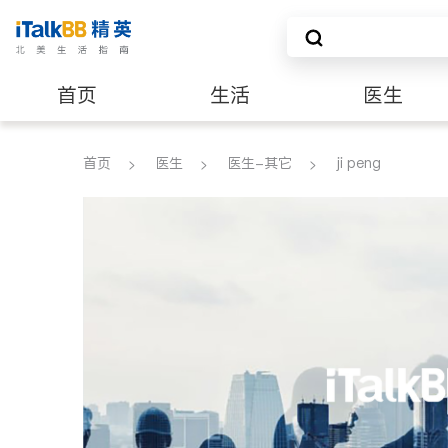
首页
生活
医生
养老
非盈利组织
首页
医生
医生-其它
ji peng