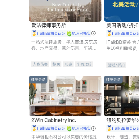
爱法律师事务所
美国活动/折
iTalkBB精英认证
执照已核实
iTalkBB精英认
一站式法律服务，华人首选.房东房
iTalkBB精英
客、地产交易、意外伤害、车祸重
生活福利播报员
伤、商业诉讼、商标注册、移民信
本地活动与专业
托、建筑合同、刑事案件全包办
受您的专属福利
人身伤害
移民
刑事
车祸理赔
活动/折扣
民事
房地产
信托/遗嘱
商业
商标注册
索赔
律师-其它
保释
精英会员
精英会员
2Win Cabinetry Inc.
纽约贝拉奢华公司 BELLA
E
iTalkBB精英认证
执照已核实
iTalkBB精英认
中华橱柜石材公司以实惠的价格提
设计、制造、安