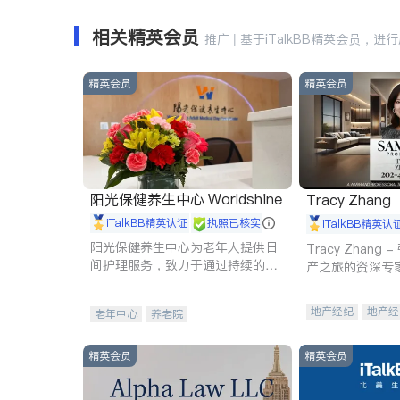
相关精英会员
推广 | 基于iTalkBB精英会员，进
精英会员
精英会员
阳光保健养生中心 Worldshine
Tracy Zhang
iTalkBB精英认证
执照已核实
iTalkBB精英认
阳光保健养生中心为老年人提供日
Tracy Zhan
间护理服务，致力于通过持续的护
产之旅的资深专
理创新来有效提升老年人的生活质
量。
地产经纪
地产经
老年中心
养老院
商业地产
商铺
精英会员
精英会员