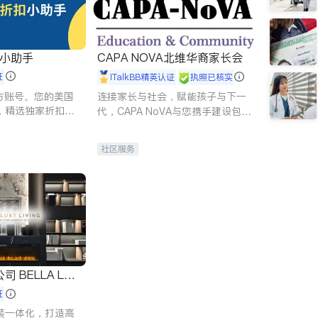
扣小助手
CAPA NOVA北维华裔家长会
证
iTalkBB精英认证
执照已核实
 官方账号。您的美国
连接家长与社会，赋能孩子与下一
，精选独家折扣、
代，CAPA NoVA与您携手建设包
讲座，第一时间享
容、公平、充满希望的社区。
。
社区服务
 LUX
证
装一体化，打造高