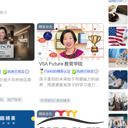
行展示
精英会员
VSA Future 教育学院
iTalkBB精英认证
执照已核实
证
执照已核实
孩子美好的未来始于早期能力的培
g - 引领大华府地区房
养，用愿景激发孩子的学习潜力和
家
动力。理念：拥有成长型心态是成
功的基石。
纪
地产投资
升学顾问/课后辅导
租售
开发商建商
精英会员