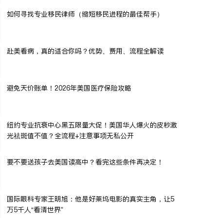
如何寻找专业移民律师（缩短移民进程的最佳帮手）
赴美看病，真的适合你吗？优势、费用、流程全解读
避免天价账单！2026年美国医疗保险攻略
纽约专业抗衰中心黑五限量大促！美国华人爆火的皮秒激
光祛斑值不值？全流程+注意事项无私公开
要不要送孩子去美国读高中？看完这些条件再决定！
国际眼科专家王明旭：他是好莱坞电影的真实主角，让5
万5千人“看清世界”