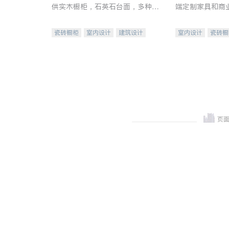
供实木橱柜，石英石台面，多种优
端定制家具和商
质不锈钢水槽、水龙头与抽油烟
机。品质厨房，家的选择。
瓷砖橱柜
室内设计
建筑设计
室内设计
瓷砖橱
卫浴洁具
室内装修
地板建材
售前软
室内装修