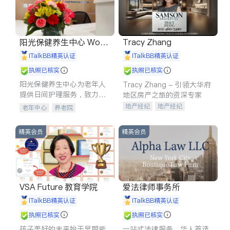
阳光保健养生中心 World
Tracy Zhang
shine
iTalkBB精英认证
iTalkBB精英认证
执照已核实
执照已核实
阳光保健养生中心为老年人
Tracy Zhang - 引领大华府
提供日间护理服务，致力于
地区房产之旅的资深专家
通过持续的护理创新来有效
地产经纪
地产经纪
老年中心
养老院
提升老年人的生活质量。
地产投资
商业地产
商铺租售
开发商建商
精英会员
精英会员
VSA Future 教育学院
爱法律师事务所
iTalkBB精英认证
iTalkBB精英认证
执照已核实
执照已核实
孩子美好的未来始于早期能
一站式法律服务，华人首选.