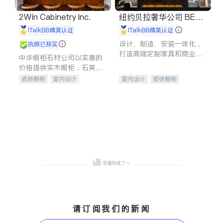
2Win Cabinetry Inc.
纽约贝拉奢华公司 BELL
A LUXE
iTalkBB精英认证
iTalkBB精英认证
设计、制造、安装一体化，
执照已核实
打造高端定制家具和商业空
中华橱柜石材公司以实惠的
间
价格提供实木橱柜，石英石
台面，多种优质不锈钢水
瓷砖橱柜
室内设计
室内设计
瓷砖橱柜
槽、水龙头与抽油烟机。品
建筑设计
卫浴洁具
卫浴洁具
地板建材
质厨房，家的选择。
室内装修
售前软装staging
室内装修
请订阅我们的新闻