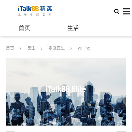
首页
生活
医生
律师
首页
医生
家庭医生
yu jing
保险理财
房地产租售
建筑装修
教育
养老
非盈利组织