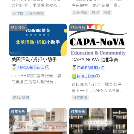
力的培养，用愿景激发孩子
房东房客、地产交易、意外
的学习潜力和动力。理念：
伤害、车祸重伤、商业诉
人身伤害
移民
刑事
升学顾问/课后辅导
拥有成长型心态是成功的基
讼、商标注册、移民信托、
车祸理赔
民事
房地产
石。
建筑合同、刑事案件全包办
信托/遗嘱
商业
商标注册
精英会员
精英会员
索赔
律师-其它
保释
美国活动/折扣小助手
CAPA NOVA北维华裔家
长会
iTalkBB精英认证
iTalkBB精英认证
iTalkBB精英 官方账号。您
执照已核实
的美国生活福利播报员，精
连接家长与社会，赋能孩子
选独家折扣、本地活动与专
与下一代，CAPA NoVA与您
业讲座，第一时间享受您的
携手建设包容、公平、充满
活动/折扣
社区服务
专属福利。
希望的社区。
精英会员
精英会员