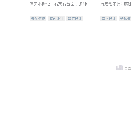
供实木橱柜，石英石台面，多种优
端定制家具和商
质不锈钢水槽、水龙头与抽油烟
机。品质厨房，家的选择。
瓷砖橱柜
室内设计
建筑设计
室内设计
瓷砖橱
卫浴洁具
室内装修
地板建材
售前软
室内装修