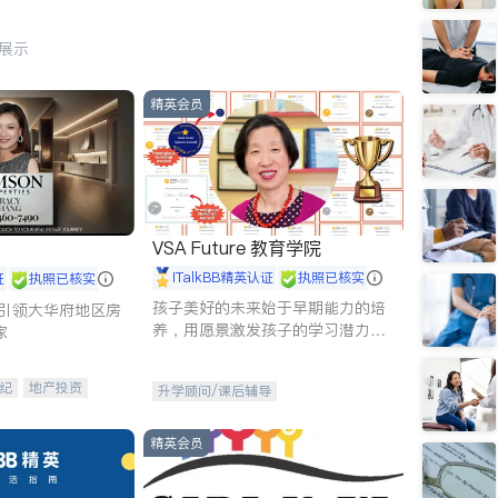
行展示
精英会员
VSA Future 教育学院
iTalkBB精英认证
执照已核实
证
执照已核实
孩子美好的未来始于早期能力的培
g - 引领大华府地区房
养，用愿景激发孩子的学习潜力和
家
动力。理念：拥有成长型心态是成
功的基石。
纪
地产投资
升学顾问/课后辅导
租售
开发商建商
精英会员