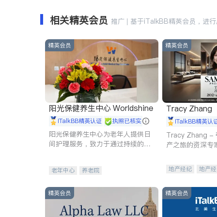
相关精英会员
推广 | 基于iTalkBB精英会员，进
精英会员
精英会员
阳光保健养生中心 Worldshine
Tracy Zhang
iTalkBB精英认证
执照已核实
iTalkBB精英认
阳光保健养生中心为老年人提供日
Tracy Zhan
间护理服务，致力于通过持续的护
产之旅的资深专
理创新来有效提升老年人的生活质
量。
地产经纪
地产经
老年中心
养老院
商业地产
商铺
精英会员
精英会员