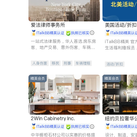
爱法律师事务所
美国活动/折
iTalkBB精英认证
执照已核实
iTalkBB精英认
一站式法律服务，华人首选.房东房
iTalkBB精英
客、地产交易、意外伤害、车祸重
生活福利播报员
伤、商业诉讼、商标注册、移民信
本地活动与专业
托、建筑合同、刑事案件全包办
受您的专属福利
人身伤害
移民
刑事
车祸理赔
活动/折扣
民事
房地产
信托/遗嘱
商业
商标注册
索赔
律师-其它
保释
精英会员
精英会员
2Win Cabinetry Inc.
纽约贝拉奢华公司 BELLA
E
iTalkBB精英认证
执照已核实
iTalkBB精英认
中华橱柜石材公司以实惠的价格提
设计、制造、安