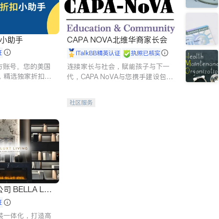
扣小助手
CAPA NOVA北维华裔家长会
证
iTalkBB精英认证
执照已核实
 官方账号。您的美国
连接家长与社会，赋能孩子与下一
，精选独家折扣、
代，CAPA NoVA与您携手建设包
讲座，第一时间享
容、公平、充满希望的社区。
。
社区服务
 LUX
证
装一体化，打造高