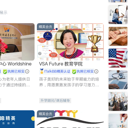
行展示
精英会员
Worldshine
VSA Future 教育学院
证
执照已核实
iTalkBB精英认证
执照已核实
心为老年人提供日
孩子美好的未来始于早期能力的培
力于通过持续的护
养，用愿景激发孩子的学习潜力和
升老年人的生活质
动力。理念：拥有成长型心态是成
功的基石。
升学顾问/课后辅导
精英会员