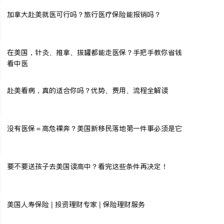
加拿大赴美就医可行吗？旅行医疗保险能报销吗？
在美国，针灸、推拿、拔罐都能走医保？手把手教你省钱
看中医
赴美看病，真的适合你吗？优势、费用、流程全解读
没有医保＝高危裸奔？美国新移民落地第一件事必须是它
要不要送孩子去美国读高中？看完这些条件再决定！
美国人寿保险 | 投资理财专家 | 保险理财服务