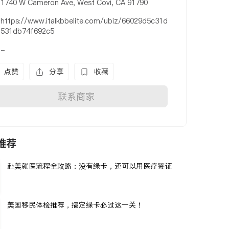
1740 W Cameron Ave, West Covi, CA 91790
https://www.italkbbelite.com/ubiz/66029d5c31d
531db74f692c5
-
点赞
分享
收藏
联系商家
推荐
赴美就医流程全攻略：没有绿卡，还可以用医疗签证
美国移民体检推荐，搞定绿卡必过这一关！