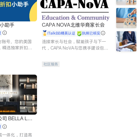
扣小助手
CAPA NOVA北维华裔家长会
证
iTalkBB精英认证
执照已核实
 官方账号。您的美国
连接家长与社会，赋能孩子与下一
，精选独家折扣、
代，CAPA NoVA与您携手建设包
讲座，第一时间享
容、公平、充满希望的社区。
。
社区服务
 LUX
证
装一体化，打造高