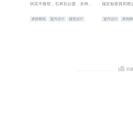
供实木橱柜，石英石台面，多种优
端定制家具和商
质不锈钢水槽、水龙头与抽油烟
机。品质厨房，家的选择。
瓷砖橱柜
室内设计
建筑设计
室内设计
瓷砖橱
卫浴洁具
室内装修
地板建材
售前软
室内装修