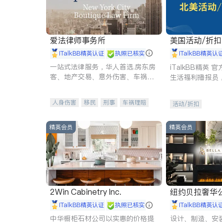
爱法律师事务所
美国活动/折
iTalkBB精英认证
执照已核实
iTalkBB精英认
一站式法律服务，华人首选.房东房
iTalkBB精英
客、地产交易、意外伤害、车祸重
生活福利播报员
伤、商业诉讼、商标注册、移民信
本地活动与专业
托、建筑合同、刑事案件全包办
受您的专属福利
人身伤害
移民
刑事
车祸理赔
活动/折扣
民事
房地产
信托/遗嘱
商业
商标注册
索赔
律师-其它
保释
精英会员
精英会员
2Win Cabinetry Inc.
纽约贝拉奢华公司 BELLA
E
iTalkBB精英认证
执照已核实
iTalkBB精英认
中华橱柜石材公司以实惠的价格提
设计、制造、安