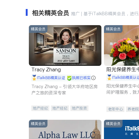
相关精英会员
推广 | 基于iTalkBB精英会员，进
精英会员
精英会员
阳光保健养生中心 
Tracy Zhang
iTalkBB精英认
iTalkBB精英认证
执照已核实
阳光保健养生中
Tracy Zhang - 引领大华府地区房
间护理服务，致
产之旅的资深专家
理创新来有效提
量。
地产经纪
地产经纪
地产投资
老年中心
养老院
商业地产
商铺租售
开发商建商
精英会员
精英会员