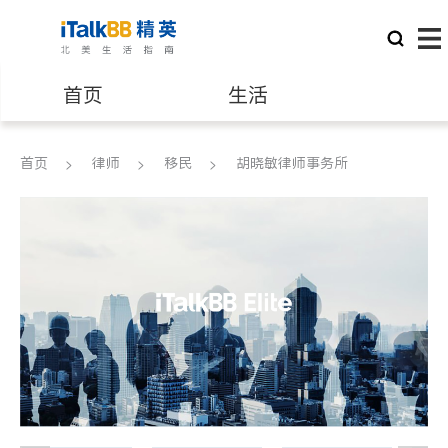
首页
生活
医生
律师
首页
律师
移民
胡晓敏律师事务所
保险理财
房地产租售
建筑装修
教育
养老
非盈利组织