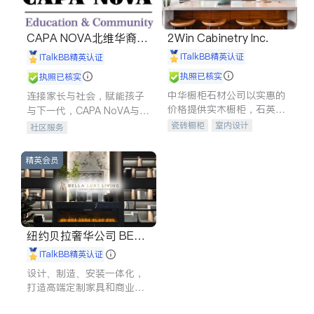
CAPA NOVA北维华裔家
2Win Cabinetry Inc.
长会
iTalkBB精英认证
iTalkBB精英认证
执照已核实
执照已核实
中华橱柜石材公司以实惠的
连接家长与社会，赋能孩子
价格提供实木橱柜，石英石
与下一代，CAPA NoVA与您
台面，多种优质不锈钢水
携手建设包容、公平、充满
瓷砖橱柜
室内设计
社区服务
槽、水龙头与抽油烟机。品
希望的社区。
建筑设计
卫浴洁具
质厨房，家的选择。
室内装修
精英会员
纽约贝拉奢华公司 BELL
A LUXE
iTalkBB精英认证
设计、制造、安装一体化，
打造高端定制家具和商业空
间