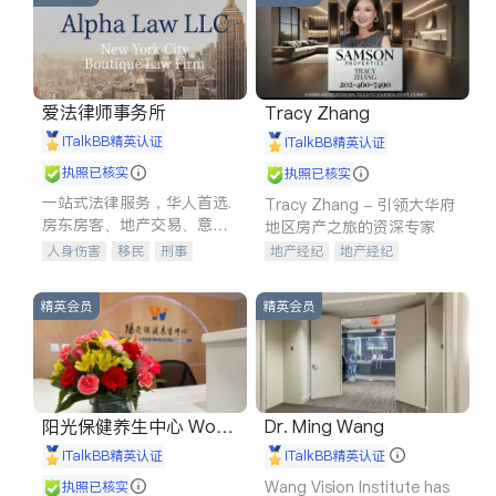
爱法律师事务所
Tracy Zhang
iTalkBB精英认证
iTalkBB精英认证
执照已核实
执照已核实
一站式法律服务，华人首选.
Tracy Zhang - 引领大华府
房东房客、地产交易、意外
地区房产之旅的资深专家
伤害、车祸重伤、商业诉
人身伤害
移民
刑事
地产经纪
地产经纪
讼、商标注册、移民信托、
车祸理赔
民事
房地产
地产投资
商业地产
建筑合同、刑事案件全包办
信托/遗嘱
商业
商标注册
商铺租售
开发商建商
精英会员
精英会员
索赔
律师-其它
保释
阳光保健养生中心 World
Dr. Ming Wang
shine
iTalkBB精英认证
iTalkBB精英认证
Wang Vision Institute has
执照已核实