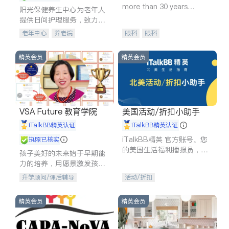
more than 30 years
阳光保健养生中心为老年人
experience in
提供日间护理服务，致力于
通过持续的护理创新来有效
老年中心
养老院
眼科
眼科
提升老年人的生活质量。
精英会员
精英会员
VSA Future 教育学院
美国活动/折扣小助手
iTalkBB精英认证
iTalkBB精英认证
iTalkBB精英 官方账号。您
执照已核实
的美国生活福利播报员，精
孩子美好的未来始于早期能
选独家折扣、本地活动与专
力的培养，用愿景激发孩子
业讲座，第一时间享受您的
的学习潜力和动力。理念：
升学顾问/课后辅导
活动/折扣
专属福利。
拥有成长型心态是成功的基
石。
精英会员
精英会员