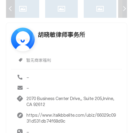
胡晓敏律师事务所
暂无商家福利
-
-
2070 Business Center Drive,, Suite 205,Irvine,
CA 92612
https://www.italkbbelite.com/ubiz/66029c09
31d531db74f68d9c
-