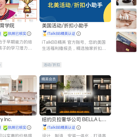
 教育学院
美国活动/折扣小助手
证
执照已核实
iTalkBB精英认证
始于早期能力的培
iTalkBB精英 官方账号。您的美国
孩子的学习潜力和
生活福利播报员，精选独家折扣、
有成长型心态是成
本地活动与专业讲座，第一时间享
受您的专属福利。
导
活动/折扣
精英会员
y Inc.
纽约贝拉奢华公司 BELLA LUX
E
证
执照已核实
iTalkBB精英认证
司以实惠的价格提
设计、制造、安装一体化，打造高