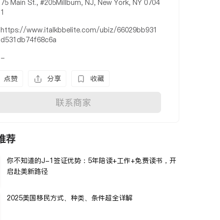
75 Main St., #205Millbum, NJ, New York, NY 0704
1
https://www.italkbbelite.com/ubiz/66029bb931
d531db74f68c6a
-
点赞
分享
收藏
联系商家
推荐
你不知道的J-1签证优势：5年陪读+工作+免费读书，开
启赴美新路径
2025美国移民方式、种类、条件超全详解