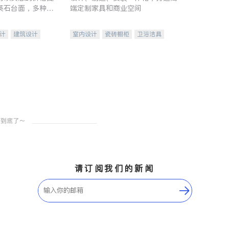
英石台面，多种优
端定制家具和商业空间
水龙头与抽油烟
家的选择。
计
建筑设计
室内设计
瓷砖橱柜
卫浴洁具
装修
地板建材
售前软装staging
室内装修
请订阅我们的新闻