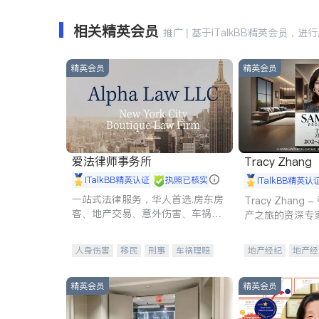
相关精英会员
推广 | 基于iTalkBB精英会员，进
精英会员
精英会员
爱法律师事务所
Tracy Zhang
iTalkBB精英认证
执照已核实
iTalkBB精英认
一站式法律服务，华人首选.房东房
Tracy Zhan
客、地产交易、意外伤害、车祸重
产之旅的资深专
伤、商业诉讼、商标注册、移民信
托、建筑合同、刑事案件全包办
人身伤害
移民
刑事
车祸理赔
地产经纪
地产经
民事
房地产
信托/遗嘱
商业
商业地产
商铺
商标注册
索赔
律师-其它
保释
精英会员
精英会员