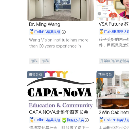
VSA Future
Dr. Ming Wang
iTalkBB精英认
iTalkBB精英认证
孩子美好的未来
Wang Vision Institute has more
养，用愿景激发
than 30 years experience in
动力。理念：拥
功的基石。
眼科
眼科
升学顾问/课后辅
精英会员
精英会员
CAPA NOVA北维华裔家长会
2Win Cabinetr
iTalkBB精英认证
执照已核实
iTalkBB精英认
连接家长与社会，赋能孩子与下一
中华橱柜石材公