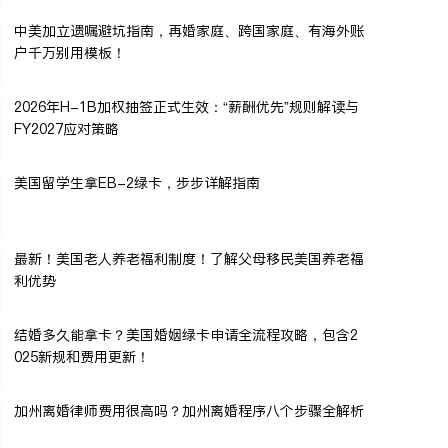
中美加立遗嘱避坑指南，再婚家庭、跨国家庭、有海外账
户千万别用模板！
2026年H-1B加权抽签正式生效：“薪酬优先”规则解读与
FY2027应对策略
美国留学生拿EB-2绿卡，步步详解指南
最新！美国老人养老福利制度！了解父母移民美国养老福
利优势
结婚多久能拿卡？美国婚姻绿卡申请全流程攻略，包含2
025新规和费用更新！
加州离婚律师费用很高吗？加州离婚程序八个步骤全解析