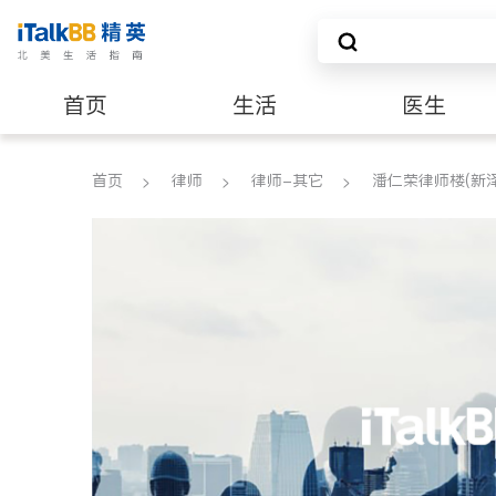
首页
生活
医生
养老
非盈利组织
首页
律师
律师-其它
潘仁荣律师楼(新泽西)