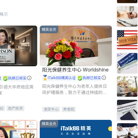
行展示
精英会员
阳光保健养生中心 Worldshine
iTalkBB精英认证
执照已核实
证
执照已核实
阳光保健养生中心为老年人提供日
g - 引领大华府地区房
间护理服务，致力于通过持续的护
家
理创新来有效提升老年人的生活质
量。
纪
地产投资
老年中心
养老院
租售
开发商建商
精英会员