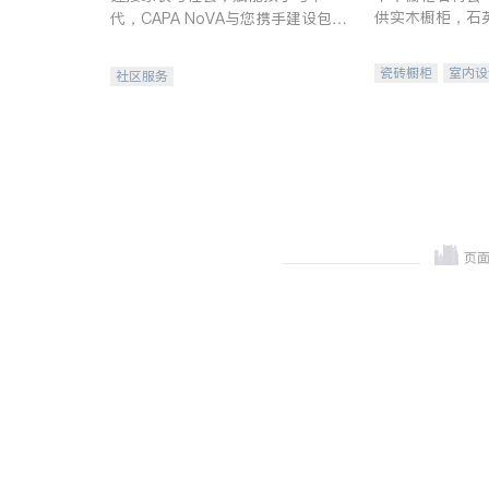
供实木橱柜，石
代，CAPA NoVA与您携手建设包
质不锈钢水槽、
容、公平、充满希望的社区。
机。品质厨房，
瓷砖橱柜
室内设
社区服务
卫浴洁具
室内