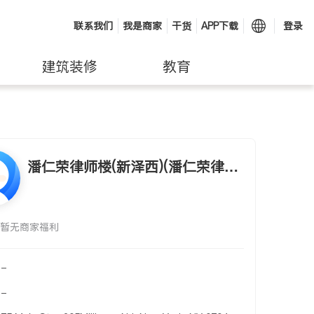
联系我们
我是商家
干货
APP下载
登录
建筑装修
教育
潘仁荣律师楼(新泽西)(潘仁荣律师
楼 REN RONG PAN ATTORNEY A
T LAW)
暂无商家福利
-
-