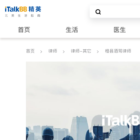
首页
生活
医生
养老
非盈利组织
首页
律师
律师-其它
橙县酒驾律师