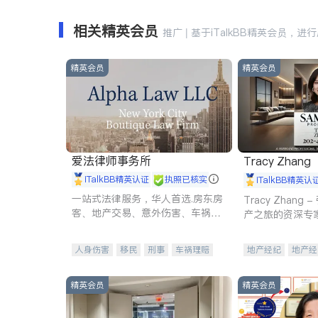
相关精英会员
推广 | 基于iTalkBB精英会员，进
精英会员
精英会员
爱法律师事务所
Tracy Zhang
iTalkBB精英认证
执照已核实
iTalkBB精英认
一站式法律服务，华人首选.房东房
Tracy Zhan
客、地产交易、意外伤害、车祸重
产之旅的资深专
伤、商业诉讼、商标注册、移民信
托、建筑合同、刑事案件全包办
人身伤害
移民
刑事
车祸理赔
地产经纪
地产经
民事
房地产
信托/遗嘱
商业
商业地产
商铺
商标注册
索赔
律师-其它
保释
精英会员
精英会员