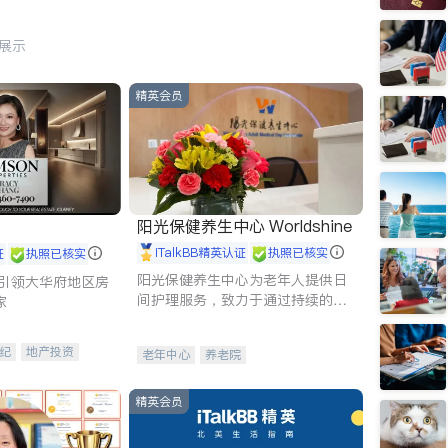
行展示
精英会员
阳光保健养生中心 Worldshine
iTalkBB精英认证
执照已核实
证
执照已核实
阳光保健养生中心为老年人提供日
g - 引领大华府地区房
间护理服务，致力于通过持续的护
家
理创新来有效提升老年人的生活质
量。
纪
地产投资
老年中心
养老院
租售
开发商建商
精英会员