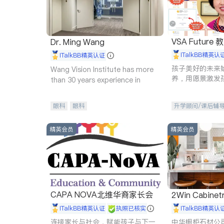
VSA Future
Dr. Ming Wang
iTalkBB精英认
iTalkBB精英认证
孩子美好的未来
Wang Vision Institute has more
养，用愿景激发
than 30 years experience in
动力。理念：拥
功的基石。
眼科
眼科
升学顾问/课后辅
精英会员
精英会员
CAPA NOVA北维华裔家长会
2Win Cabinetr
iTalkBB精英认证
执照已核实
iTalkBB精英认
连接家长与社会，赋能孩子与下一
中华橱柜石材公