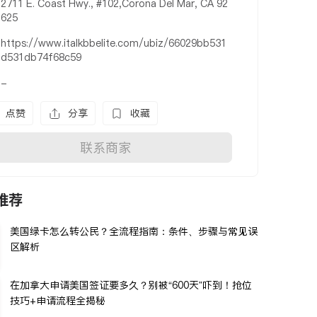
2711 E. Coast Hwy., #102,Corona Del Mar, CA 92
625
https://www.italkbbelite.com/ubiz/66029bb531
d531db74f68c59
-
点赞
分享
收藏
联系商家
推荐
美国绿卡怎么转公民？全流程指南：条件、步骤与常见误
区解析
在加拿大申请美国签证要多久？别被“600天”吓到！抢位
技巧+申请流程全揭秘