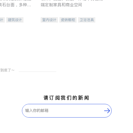
英石台面，多种优
端定制家具和商业空间
水龙头与抽油烟
家的选择。
计
建筑设计
室内设计
瓷砖橱柜
卫浴洁具
装修
地板建材
售前软装staging
室内装修
请订阅我们的新闻