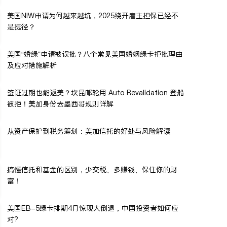
美国NIW申请为何越来越坑，2025绕开雇主担保已经不
是捷径？
美国“婚绿”申请被误批？八个常见美国婚姻绿卡拒批理由
及应对措施解析
签证过期也能返美？坎昆邮轮用 Auto Revalidation 登船
被拒！美加身份去墨西哥规则详解
从资产保护到税务筹划：美加信托的好处与风险解读
搞懂信托和基金的区别，少交税、多赚钱、保住你的财
富！
美国EB-5绿卡排期4月惊现大倒退，中国投资者如何应
对?