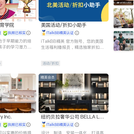
 教育学院
美国活动/折扣小助手
证
执照已核实
iTalkBB精英认证
始于早期能力的培
iTalkBB精英 官方账号。您的美国
孩子的学习潜力和
生活福利播报员，精选独家折扣、
有成长型心态是成
本地活动与专业讲座，第一时间享
受您的专属福利。
导
活动/折扣
精英会员
y Inc.
纽约贝拉奢华公司 BELLA LUX
E
证
执照已核实
iTalkBB精英认证
司以实惠的价格提
设计、制造、安装一体化，打造高