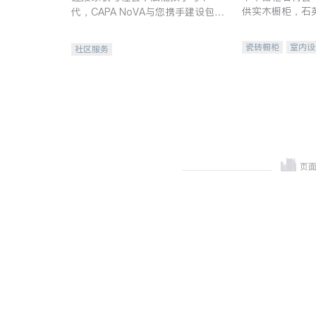
供实木橱柜，石
代，CAPA NoVA与您携手建设包
质不锈钢水槽、
容、公平、充满希望的社区。
机。品质厨房，
瓷砖橱柜
室内设
社区服务
卫浴洁具
室内