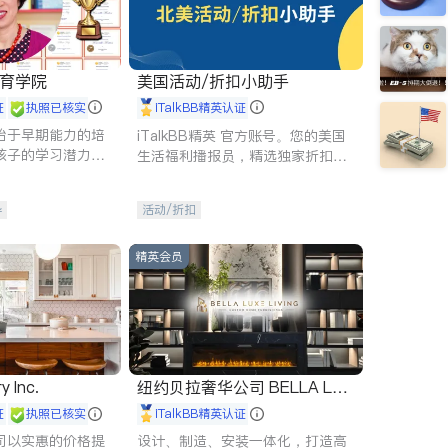
 教育学院
美国活动/折扣小助手
证
执照已核实
iTalkBB精英认证
始于早期能力的培
iTalkBB精英 官方账号。您的美国
孩子的学习潜力和
生活福利播报员，精选独家折扣、
有成长型心态是成
本地活动与专业讲座，第一时间享
受您的专属福利。
导
活动/折扣
精英会员
y Inc.
纽约贝拉奢华公司 BELLA LUX
E
证
执照已核实
iTalkBB精英认证
司以实惠的价格提
设计、制造、安装一体化，打造高