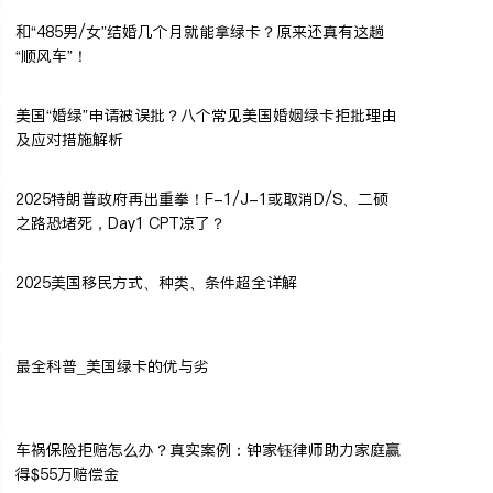
和“485男/女”结婚几个月就能拿绿卡？原来还真有这趟
“顺风车”！
美国“婚绿”申请被误批？八个常见美国婚姻绿卡拒批理由
及应对措施解析
2025特朗普政府再出重拳！F-1/J-1或取消D/S、二硕
之路恐堵死，Day1 CPT凉了？
2025美国移民方式、种类、条件超全详解
最全科普_美国绿卡的优与劣
车祸保险拒赔怎么办？真实案例：钟家钰律师助力家庭赢
得$55万赔偿金