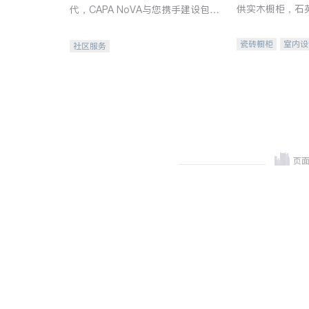
供实木橱柜，石
代，CAPA NoVA与您携手建设包
质不锈钢水槽、
容、公平、充满希望的社区。
机。品质厨房，
瓷砖橱柜
室内设
社区服务
卫浴洁具
室内