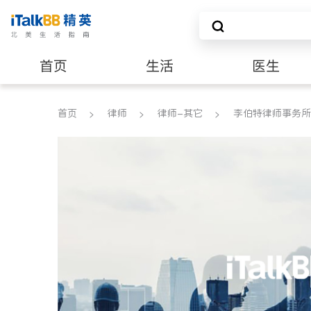
首页
生活
医生
养老
非盈利组织
首页
律师
律师-其它
李伯特律师事务所