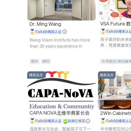
VSA Future
Dr. Ming Wang
iTalkBB精英认
iTalkBB精英认证
孩子美好的未来
Wang Vision Institute has more
养，用愿景激发
than 30 years experience in
动力。理念：拥
功的基石。
眼科
眼科
升学顾问/课后辅
精英会员
精英会员
CAPA NOVA北维华裔家长会
2Win Cabinetr
iTalkBB精英认证
执照已核实
iTalkBB精英认
连接家长与社会，赋能孩子与下一
中华橱柜石材公