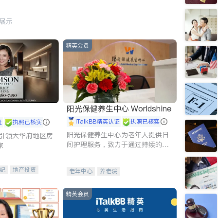
行展示
精英会员
阳光保健养生中心 Worldshine
iTalkBB精英认证
执照已核实
证
执照已核实
阳光保健养生中心为老年人提供日
g - 引领大华府地区房
间护理服务，致力于通过持续的护
家
理创新来有效提升老年人的生活质
量。
纪
地产投资
老年中心
养老院
租售
开发商建商
精英会员