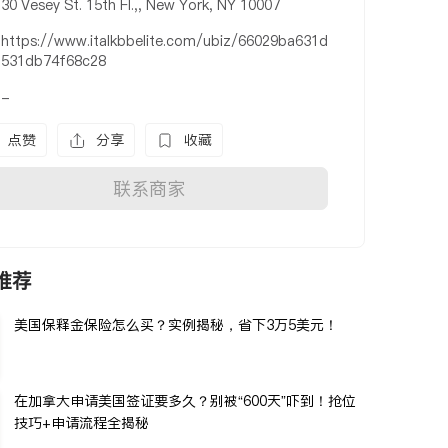
30 Vesey St. 15th Fl.,, New York, NY 10007
https://www.italkbbelite.com/ubiz/66029ba631d
531db74f68c28
-
点赞
分享
收藏
联系商家
推荐
美国保释金保险怎么买？实例揭秘，省下3万5美元！
在加拿大申请美国签证要多久？别被“600天”吓到！抢位
技巧+申请流程全揭秘