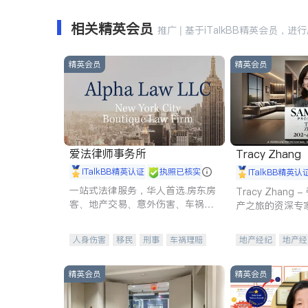
相关精英会员
推广 | 基于iTalkBB精英会员，进
精英会员
精英会员
爱法律师事务所
Tracy Zhang
iTalkBB精英认证
执照已核实
iTalkBB精英认
一站式法律服务，华人首选.房东房
Tracy Zhan
客、地产交易、意外伤害、车祸重
产之旅的资深专
伤、商业诉讼、商标注册、移民信
托、建筑合同、刑事案件全包办
人身伤害
移民
刑事
车祸理赔
地产经纪
地产经
民事
房地产
信托/遗嘱
商业
商业地产
商铺
商标注册
索赔
律师-其它
保释
精英会员
精英会员