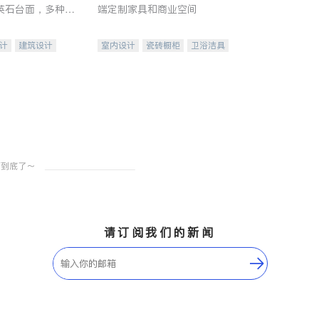
英石台面，多种优
端定制家具和商业空间
水龙头与抽油烟
家的选择。
计
建筑设计
室内设计
瓷砖橱柜
卫浴洁具
装修
地板建材
售前软装staging
室内装修
请订阅我们的新闻