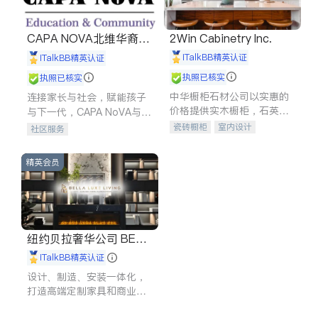
CAPA NOVA北维华裔家
2Win Cabinetry Inc.
长会
iTalkBB精英认证
iTalkBB精英认证
执照已核实
执照已核实
中华橱柜石材公司以实惠的
连接家长与社会，赋能孩子
价格提供实木橱柜，石英石
与下一代，CAPA NoVA与您
台面，多种优质不锈钢水
携手建设包容、公平、充满
瓷砖橱柜
室内设计
社区服务
槽、水龙头与抽油烟机。品
希望的社区。
建筑设计
卫浴洁具
质厨房，家的选择。
室内装修
精英会员
纽约贝拉奢华公司 BELL
A LUXE
iTalkBB精英认证
设计、制造、安装一体化，
打造高端定制家具和商业空
间