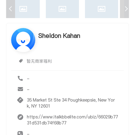
Sheldon Kahan
暂无商家福利
-
-
35 Market St Ste 34 Poughkeepsie, New Yor
k, NY 12601
https://www.italkbbelite.com/ubiz/66029b77
31d531db74f68b77
-