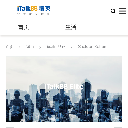
首页
生活
医生
律师
首页
律师
律师-其它
Sheldon Kahan
保险理财
房地产租售
建筑装修
教育
养老
非盈利组织