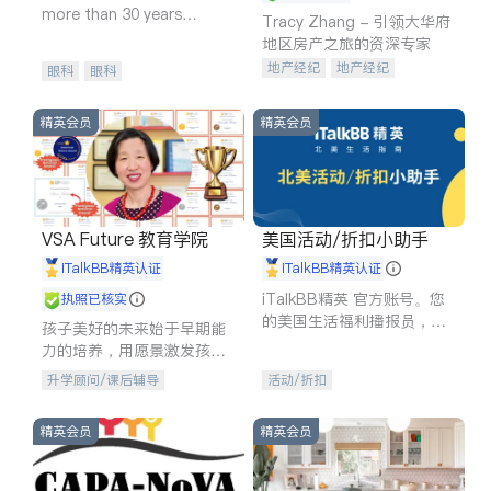
more than 30 years
Tracy Zhang - 引领大华府
experience in
地区房产之旅的资深专家
地产经纪
地产经纪
眼科
眼科
地产投资
商业地产
商铺租售
开发商建商
精英会员
精英会员
VSA Future 教育学院
美国活动/折扣小助手
iTalkBB精英认证
iTalkBB精英认证
iTalkBB精英 官方账号。您
执照已核实
的美国生活福利播报员，精
孩子美好的未来始于早期能
选独家折扣、本地活动与专
力的培养，用愿景激发孩子
业讲座，第一时间享受您的
的学习潜力和动力。理念：
升学顾问/课后辅导
活动/折扣
专属福利。
拥有成长型心态是成功的基
石。
精英会员
精英会员