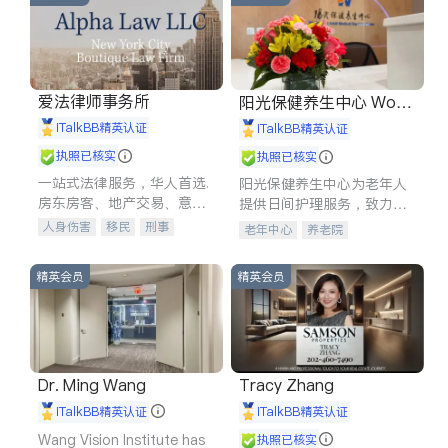
爱法律师事务所
阳光保健养生中心 World
shine
iTalkBB精英认证
iTalkBB精英认证
执照已核实
执照已核实
一站式法律服务，华人首选.
阳光保健养生中心为老年人
房东房客、地产交易、意外
提供日间护理服务，致力于
伤害、车祸重伤、商业诉
通过持续的护理创新来有效
人身伤害
移民
刑事
老年中心
养老院
讼、商标注册、移民信托、
提升老年人的生活质量。
车祸理赔
民事
房地产
建筑合同、刑事案件全包办
信托/遗嘱
商业
商标注册
精英会员
精英会员
索赔
律师-其它
保释
Dr. Ming Wang
Tracy Zhang
iTalkBB精英认证
iTalkBB精英认证
Wang Vision Institute has
执照已核实