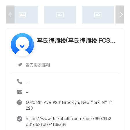
李氏律师楼(李氏律师楼 FOSTE
R, LINDA L., ATTORNEY AT L
AW)
暂无商家福利
-
-
5020 8th Ave. #201Brooklyn, New York, NY 11
220
https://www.italkbbelite.com/ubiz/66029b2
d31d531db74f68a64