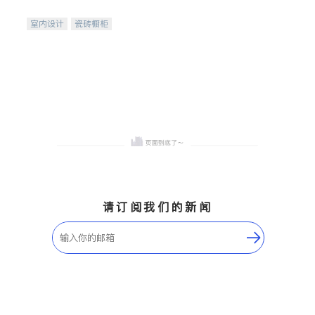
间
室内设计
瓷砖橱柜
卫浴洁具
地板建材
售前软装staging
室内装修
请订阅我们的新闻