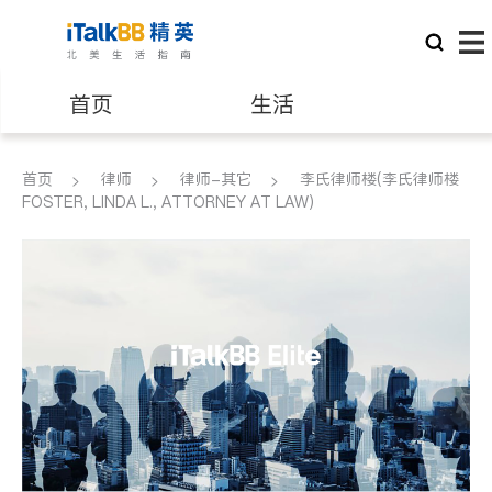
首页
生活
医生
律师
首页
律师
律师-其它
李氏律师楼(李氏律师楼
FOSTER, LINDA L., ATTORNEY AT LAW)
保险理财
房地产租售
建筑装修
教育
养老
非盈利组织