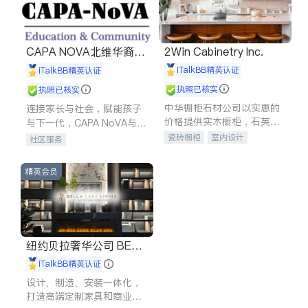
CAPA NOVA北维华裔家
2Win Cabinetry Inc.
长会
iTalkBB精英认证
iTalkBB精英认证
执照已核实
执照已核实
中华橱柜石材公司以实惠的
连接家长与社会，赋能孩子
价格提供实木橱柜，石英石
与下一代，CAPA NoVA与您
台面，多种优质不锈钢水
携手建设包容、公平、充满
瓷砖橱柜
室内设计
社区服务
槽、水龙头与抽油烟机。品
希望的社区。
建筑设计
卫浴洁具
质厨房，家的选择。
室内装修
精英会员
纽约贝拉奢华公司 BELL
A LUXE
iTalkBB精英认证
设计、制造、安装一体化，
打造高端定制家具和商业空