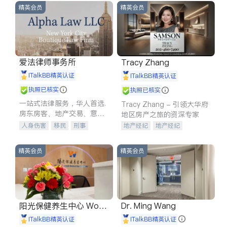
精英会员
精英会员
爱法律师事务所
Tracy Zhang
iTalkBB精英认证
iTalkBB精英认证
执照已核实
执照已核实
一站式法律服务，华人首选.
Tracy Zhang - 引领大华府
房东房客、地产交易、意外
地区房产之旅的资深专家
伤害、车祸重伤、商业诉
人身伤害
移民
刑事
地产经纪
地产经纪
讼、商标注册、移民信托、
车祸理赔
民事
房地产
地产投资
商业地产
建筑合同、刑事案件全包办
信托/遗嘱
商业
商标注册
商铺租售
开发商建商
精英会员
精英会员
索赔
律师-其它
保释
阳光保健养生中心 World
Dr. Ming Wang
shine
iTalkBB精英认证
iTalkBB精英认证