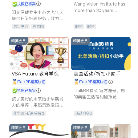
Wang Vision Institute has
执照已核实
more than 30 years
阳光保健养生中心为老年人
experience in
提供日间护理服务，致力于
通过持续的护理创新来有效
老年中心
养老院
眼科
眼科
提升老年人的生活质量。
精英会员
精英会员
VSA Future 教育学院
美国活动/折扣小助手
iTalkBB精英认证
iTalkBB精英认证
iTalkBB精英 官方账号。您
执照已核实
的美国生活福利播报员，精
孩子美好的未来始于早期能
选独家折扣、本地活动与专
力的培养，用愿景激发孩子
业讲座，第一时间享受您的
的学习潜力和动力。理念：
升学顾问/课后辅导
活动/折扣
专属福利。
拥有成长型心态是成功的基
石。
精英会员
精英会员