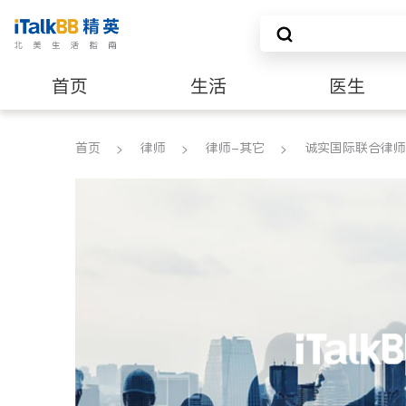
首页
生活
医生
养老
非盈利组织
首页
律师
律师-其它
诚实国际联合律师事务所 G