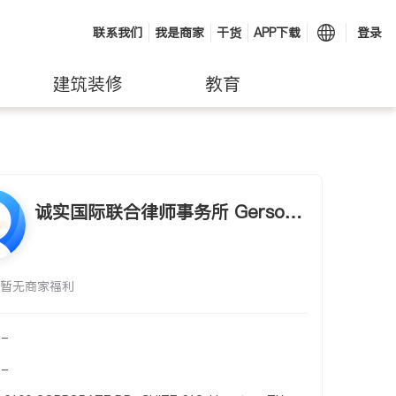
联系我们
我是商家
干货
APP下载
登录
建筑装修
教育
诚实国际联合律师事务所 Gerson
& Panesar, L.L.C. Attorneys At L
aw
暂无商家福利
-
-