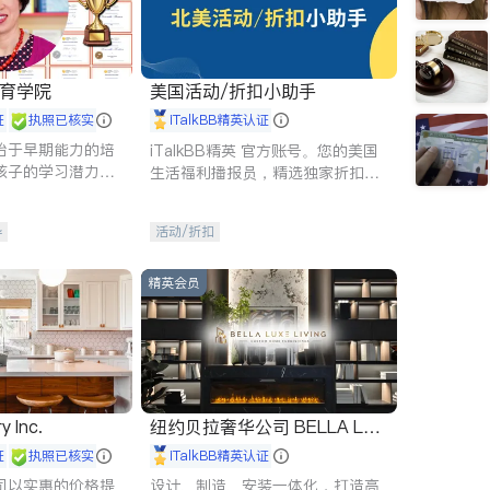
 教育学院
美国活动/折扣小助手
证
执照已核实
iTalkBB精英认证
始于早期能力的培
iTalkBB精英 官方账号。您的美国
孩子的学习潜力和
生活福利播报员，精选独家折扣、
有成长型心态是成
本地活动与专业讲座，第一时间享
受您的专属福利。
导
活动/折扣
精英会员
y Inc.
纽约贝拉奢华公司 BELLA LUX
E
证
执照已核实
iTalkBB精英认证
司以实惠的价格提
设计、制造、安装一体化，打造高