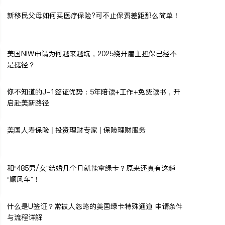
新移民父母如何买医疗保险?可不止保费差距那么简单！
美国NIW申请为何越来越坑，2025绕开雇主担保已经不
是捷径？
你不知道的J-1签证优势：5年陪读+工作+免费读书，开
启赴美新路径
美国人寿保险 | 投资理财专家 | 保险理财服务
和“485男/女”结婚几个月就能拿绿卡？原来还真有这趟
“顺风车”！
什么是U签证？常被人忽略的美国绿卡特殊通道 申请条件
与流程详解