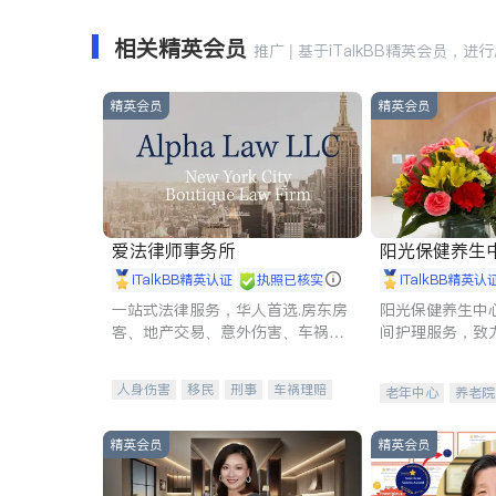
相关精英会员
推广 | 基于iTalkBB精英会员，进
精英会员
精英会员
爱法律师事务所
阳光保健养生中心 
iTalkBB精英认证
执照已核实
iTalkBB精英认
一站式法律服务，华人首选.房东房
阳光保健养生中
客、地产交易、意外伤害、车祸重
间护理服务，致
伤、商业诉讼、商标注册、移民信
理创新来有效提
托、建筑合同、刑事案件全包办
量。
人身伤害
移民
刑事
车祸理赔
老年中心
养老院
民事
房地产
信托/遗嘱
商业
商标注册
索赔
律师-其它
保释
精英会员
精英会员