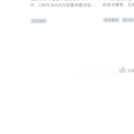
供实木橱柜，石
代，CAPA NoVA与您携手建设包
质不锈钢水槽、
容、公平、充满希望的社区。
机。品质厨房，
瓷砖橱柜
室内设
社区服务
卫浴洁具
室内