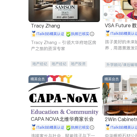
VSA Future
Tracy Zhang
iTalkBB精英认
iTalkBB精英认证
执照已核实
孩子美好的未来
Tracy Zhang - 引领大华府地区房
养，用愿景激发
产之旅的资深专家
动力。理念：拥
功的基石。
地产经纪
地产经纪
地产投资
升学顾问/课后辅
商业地产
商铺租售
开发商建商
精英会员
精英会员
CAPA NOVA北维华裔家长会
2Win Cabinetr
iTalkBB精英认证
执照已核实
iTalkBB精英认
连接家长与社会，赋能孩子与下一
中华橱柜石材公