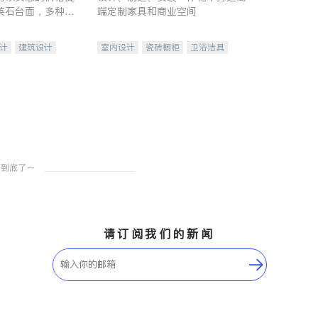
英石台面，多种优
端定制家具和商业空间
水龙头与抽油烟
家的选择。
计
建筑设计
室内设计
瓷砖橱柜
卫浴洁具
装修
地板建材
售前软装staging
室内装修
请订阅我们的新闻