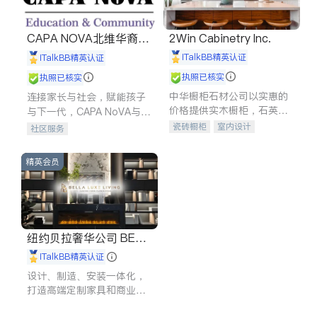
CAPA NOVA北维华裔家
2Win Cabinetry Inc.
长会
iTalkBB精英认证
iTalkBB精英认证
执照已核实
执照已核实
中华橱柜石材公司以实惠的
连接家长与社会，赋能孩子
价格提供实木橱柜，石英石
与下一代，CAPA NoVA与您
台面，多种优质不锈钢水
携手建设包容、公平、充满
瓷砖橱柜
室内设计
社区服务
槽、水龙头与抽油烟机。品
希望的社区。
建筑设计
卫浴洁具
质厨房，家的选择。
室内装修
精英会员
纽约贝拉奢华公司 BELL
A LUXE
iTalkBB精英认证
设计、制造、安装一体化，
打造高端定制家具和商业空
间