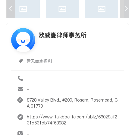
欧威濂律师事务所
暂无商家福利
-
-
8728 Valley Blvd., #209, Rosem, Rosemead, C
A 91770
https://www.italkbbelite.com/ubiz/66029af2
31d531db74f68982
-