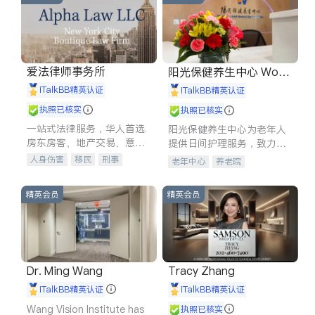
爱法律师事务所
阳光保健养生中心 World
shine
iTalkBB精英认证
iTalkBB精英认证
执照已核实
执照已核实
一站式法律服务，华人首选.
阳光保健养生中心为老年人
房东房客、地产交易、意外
提供日间护理服务，致力于
伤害、车祸重伤、商业诉
通过持续的护理创新来有效
人身伤害
移民
刑事
老年中心
养老院
讼、商标注册、移民信托、
提升老年人的生活质量。
车祸理赔
民事
房地产
建筑合同、刑事案件全包办
信托/遗嘱
商业
商标注册
精英会员
精英会员
索赔
律师-其它
保释
Dr. Ming Wang
Tracy Zhang
iTalkBB精英认证
iTalkBB精英认证
Wang Vision Institute has
执照已核实