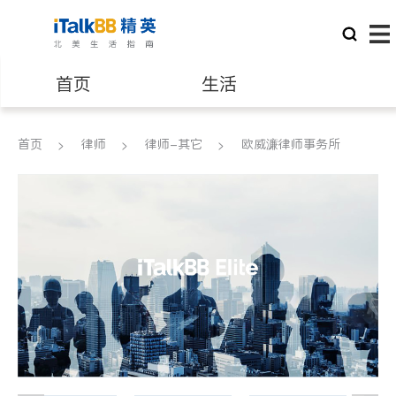
首页
生活
医生
律师
首页
律师
律师-其它
欧威濂律师事务所
保险理财
房地产租售
建筑装修
教育
养老
非盈利组织