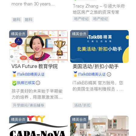
more than 30 years
Tracy Zhang - 引领大华府
experience in
地区房产之旅的资深专家
地产经纪
地产经纪
眼科
眼科
地产投资
商业地产
商铺租售
开发商建商
精英会员
精英会员
VSA Future 教育学院
美国活动/折扣小助手
iTalkBB精英认证
iTalkBB精英认证
iTalkBB精英 官方账号。您
执照已核实
的美国生活福利播报员，精
孩子美好的未来始于早期能
选独家折扣、本地活动与专
力的培养，用愿景激发孩子
业讲座，第一时间享受您的
的学习潜力和动力。理念：
升学顾问/课后辅导
活动/折扣
专属福利。
拥有成长型心态是成功的基
石。
精英会员
精英会员