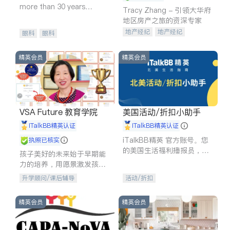
more than 30 years
Tracy Zhang - 引领大华府
experience in
地区房产之旅的资深专家
地产经纪
地产经纪
眼科
眼科
地产投资
商业地产
商铺租售
开发商建商
精英会员
精英会员
VSA Future 教育学院
美国活动/折扣小助手
iTalkBB精英认证
iTalkBB精英认证
iTalkBB精英 官方账号。您
执照已核实
的美国生活福利播报员，精
孩子美好的未来始于早期能
选独家折扣、本地活动与专
力的培养，用愿景激发孩子
业讲座，第一时间享受您的
的学习潜力和动力。理念：
升学顾问/课后辅导
活动/折扣
专属福利。
拥有成长型心态是成功的基
石。
精英会员
精英会员