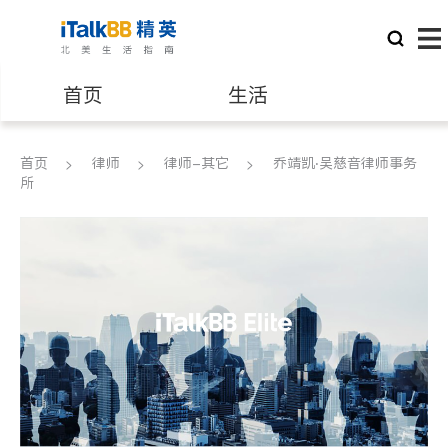
首页
生活
医生
律师
首页
律师
律师-其它
乔靖凯‧吴慈音律师事务
所
保险理财
房地产租售
建筑装修
教育
养老
非盈利组织