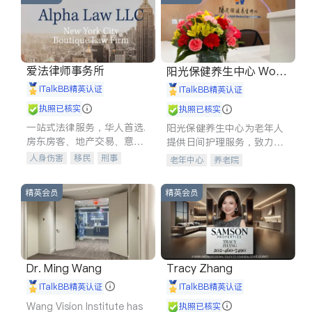
爱法律师事务所
阳光保健养生中心 World
shine
iTalkBB精英认证
iTalkBB精英认证
执照已核实
执照已核实
一站式法律服务，华人首选.
阳光保健养生中心为老年人
房东房客、地产交易、意外
提供日间护理服务，致力于
伤害、车祸重伤、商业诉
通过持续的护理创新来有效
人身伤害
移民
刑事
老年中心
养老院
讼、商标注册、移民信托、
提升老年人的生活质量。
车祸理赔
民事
房地产
建筑合同、刑事案件全包办
信托/遗嘱
商业
商标注册
精英会员
精英会员
索赔
律师-其它
保释
Dr. Ming Wang
Tracy Zhang
iTalkBB精英认证
iTalkBB精英认证
Wang Vision Institute has
执照已核实