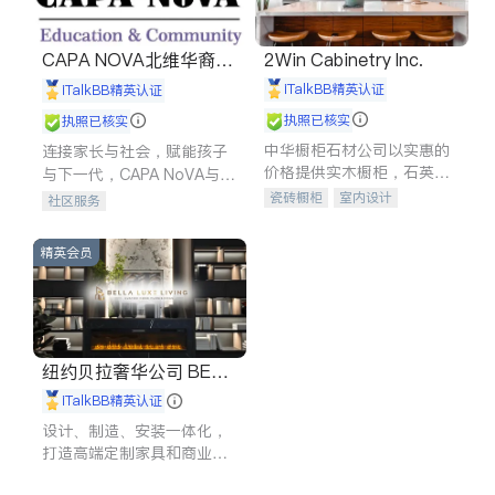
CAPA NOVA北维华裔家
2Win Cabinetry Inc.
长会
iTalkBB精英认证
iTalkBB精英认证
执照已核实
执照已核实
中华橱柜石材公司以实惠的
连接家长与社会，赋能孩子
价格提供实木橱柜，石英石
与下一代，CAPA NoVA与您
台面，多种优质不锈钢水
携手建设包容、公平、充满
瓷砖橱柜
室内设计
社区服务
槽、水龙头与抽油烟机。品
希望的社区。
建筑设计
卫浴洁具
质厨房，家的选择。
室内装修
精英会员
纽约贝拉奢华公司 BELL
A LUXE
iTalkBB精英认证
设计、制造、安装一体化，
打造高端定制家具和商业空
间