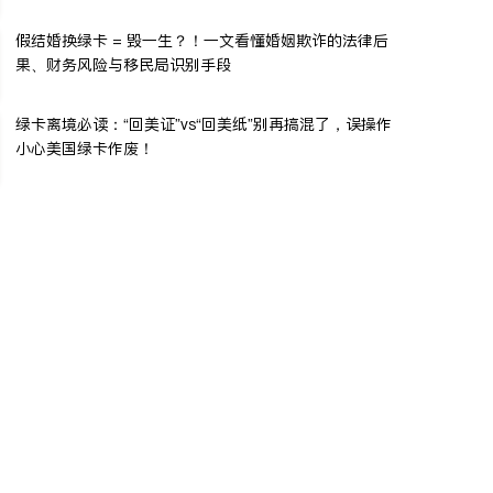
假结婚换绿卡 = 毁一生？！一文看懂婚姻欺诈的法律后
果、财务风险与移民局识别手段
绿卡离境必读：“回美证”vs“回美纸”别再搞混了，误操作
小心美国绿卡作废！