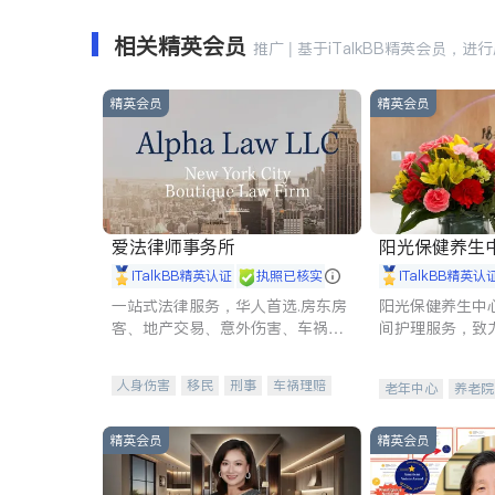
相关精英会员
推广 | 基于iTalkBB精英会员，进
精英会员
精英会员
爱法律师事务所
阳光保健养生中心 
iTalkBB精英认证
执照已核实
iTalkBB精英认
一站式法律服务，华人首选.房东房
阳光保健养生中
客、地产交易、意外伤害、车祸重
间护理服务，致
伤、商业诉讼、商标注册、移民信
理创新来有效提
托、建筑合同、刑事案件全包办
量。
人身伤害
移民
刑事
车祸理赔
老年中心
养老院
民事
房地产
信托/遗嘱
商业
商标注册
索赔
律师-其它
保释
精英会员
精英会员