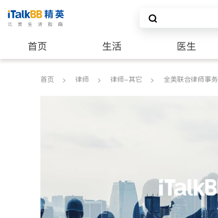
首页
生活
医生
养老
非盈利组织
首页
律师
律师-其它
全美联合律师事务