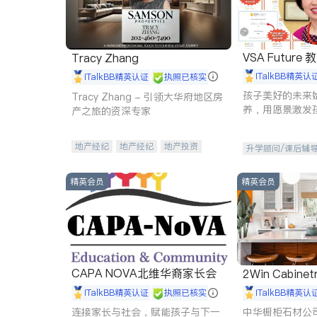
VSA Future
Tracy Zhang
iTalkBB精英认
iTalkBB精英认证
执照已核实
孩子美好的未来
Tracy Zhang - 引领大华府地区房
养，用愿景激发
产之旅的资深专家
动力。理念：拥
功的基石。
地产经纪
地产经纪
地产投资
升学顾问/课后辅
商业地产
商铺租售
开发商建商
精英会员
精英会员
CAPA NOVA北维华裔家长会
2Win Cabinetr
iTalkBB精英认证
执照已核实
iTalkBB精英认
连接家长与社会，赋能孩子与下一
中华橱柜石材公