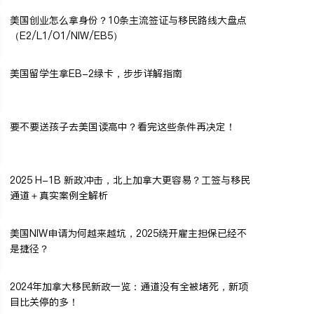
美国创业怎么拿身份？10条主流签证与移民路线大盘点
（E2/L1/O1/NIW/EB5）
美国留学生拿EB-2绿卡，步步详解指南
要不要送孩子去美国读高中？看完这些条件再决定！
2025 H-1B 新政冲击，北上加拿大更容易？工签与移民
通道＋真实案例全解析
美国NIW申请为何越来越坑，2025绕开雇主担保已经不
是捷径？
2024年加拿大移民新政一览：通道没有全被堵死，新项
目比关停的多！