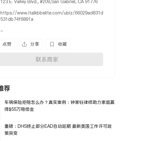
123 E. Valley Blvd., #209,San Gabriel, CA 91776
https://www.italkbbelite.com/ubiz/66029ad831d
531db74f6891a
-
点赞
分享
收藏
联系商家
推荐
车祸保险拒赔怎么办？真实案例：钟家钰律师助力家庭赢
得$55万赔偿金
重磅：DHS终止部分EAD自动延期 最新美国工作许可政
策突变