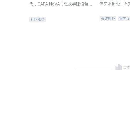
供实木橱柜，石
代，CAPA NoVA与您携手建设包
质不锈钢水槽、
容、公平、充满希望的社区。
机。品质厨房，
瓷砖橱柜
室内设
社区服务
卫浴洁具
室内