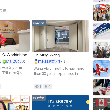
行展示
精英会员
Worldshine
Dr. Ming Wang
证
执照已核实
iTalkBB精英认证
心为老年人提供日
Wang Vision Institute has more
力于通过持续的护
than 30 years experience in
升老年人的生活质
眼科
眼科
精英会员