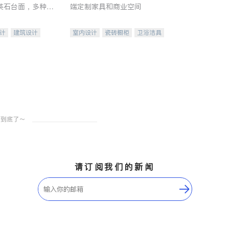
英石台面，多种优
端定制家具和商业空间
水龙头与抽油烟
家的选择。
计
建筑设计
室内设计
瓷砖橱柜
卫浴洁具
装修
地板建材
售前软装staging
室内装修
请订阅我们的新闻