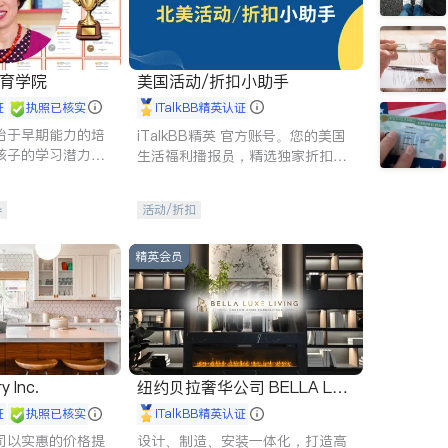
 教育学院
美国活动/折扣小助手
证
执照已核实
iTalkBB精英认证
始于早期能力的培
iTalkBB精英 官方账号。您的美国
孩子的学习潜力和
生活福利播报员，精选独家折扣、
有成长型心态是成
本地活动与专业讲座，第一时间享
受您的专属福利。
导
活动/折扣
精英会员
y Inc.
纽约贝拉奢华公司 BELLA LUX
E
证
执照已核实
iTalkBB精英认证
司以实惠的价格提
设计、制造、安装一体化，打造高