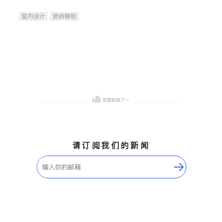
间
室内设计
瓷砖橱柜
卫浴洁具
地板建材
售前软装staging
室内装修
请订阅我们的新闻