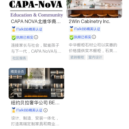
CAPA NOVA北维华裔家
2Win Cabinetry Inc.
长会
iTalkBB精英认证
iTalkBB精英认证
执照已核实
执照已核实
中华橱柜石材公司以实惠的
连接家长与社会，赋能孩子
价格提供实木橱柜，石英石
与下一代，CAPA NoVA与您
台面，多种优质不锈钢水
携手建设包容、公平、充满
瓷砖橱柜
室内设计
社区服务
槽、水龙头与抽油烟机。品
希望的社区。
建筑设计
卫浴洁具
质厨房，家的选择。
室内装修
精英会员
纽约贝拉奢华公司 BELL
A LUXE
iTalkBB精英认证
设计、制造、安装一体化，
打造高端定制家具和商业空