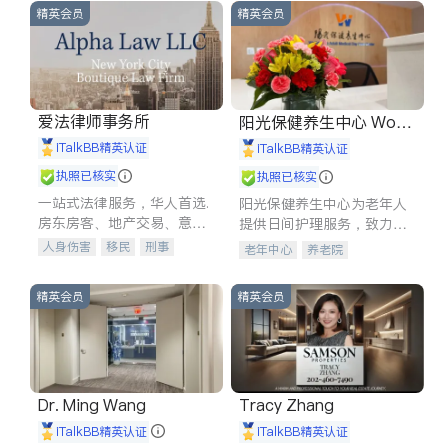
精英会员
精英会员
爱法律师事务所
阳光保健养生中心 World
shine
iTalkBB精英认证
iTalkBB精英认证
执照已核实
执照已核实
一站式法律服务，华人首选.
阳光保健养生中心为老年人
房东房客、地产交易、意外
提供日间护理服务，致力于
伤害、车祸重伤、商业诉
通过持续的护理创新来有效
人身伤害
移民
刑事
老年中心
养老院
讼、商标注册、移民信托、
提升老年人的生活质量。
车祸理赔
民事
房地产
建筑合同、刑事案件全包办
信托/遗嘱
商业
商标注册
精英会员
精英会员
索赔
律师-其它
保释
Dr. Ming Wang
Tracy Zhang
iTalkBB精英认证
iTalkBB精英认证