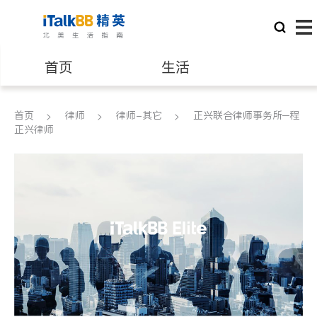
首页
生活
医生
律师
首页
律师
律师-其它
正兴联合律师事务所─程
正兴律师
保险理财
房地产租售
建筑装修
教育
养老
非盈利组织