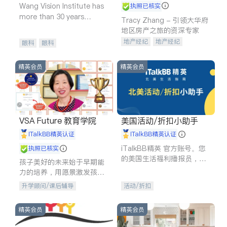
Wang Vision Institute has
执照已核实
more than 30 years
Tracy Zhang - 引领大华府
experience in
地区房产之旅的资深专家
地产经纪
地产经纪
眼科
眼科
地产投资
商业地产
商铺租售
开发商建商
精英会员
精英会员
VSA Future 教育学院
美国活动/折扣小助手
iTalkBB精英认证
iTalkBB精英认证
iTalkBB精英 官方账号。您
执照已核实
的美国生活福利播报员，精
孩子美好的未来始于早期能
选独家折扣、本地活动与专
力的培养，用愿景激发孩子
业讲座，第一时间享受您的
的学习潜力和动力。理念：
升学顾问/课后辅导
活动/折扣
专属福利。
拥有成长型心态是成功的基
石。
精英会员
精英会员