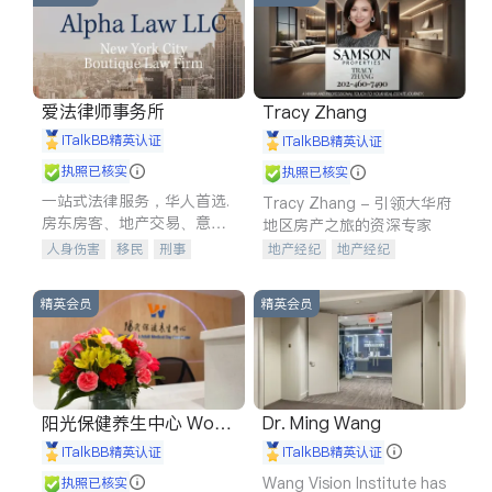
爱法律师事务所
Tracy Zhang
iTalkBB精英认证
iTalkBB精英认证
执照已核实
执照已核实
一站式法律服务，华人首选.
Tracy Zhang - 引领大华府
房东房客、地产交易、意外
地区房产之旅的资深专家
伤害、车祸重伤、商业诉
人身伤害
移民
刑事
地产经纪
地产经纪
讼、商标注册、移民信托、
车祸理赔
民事
房地产
地产投资
商业地产
建筑合同、刑事案件全包办
信托/遗嘱
商业
商标注册
商铺租售
开发商建商
精英会员
精英会员
索赔
律师-其它
保释
阳光保健养生中心 World
Dr. Ming Wang
shine
iTalkBB精英认证
iTalkBB精英认证
Wang Vision Institute has
执照已核实