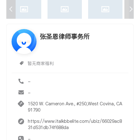
张圣恩律师事务所
暂无商家福利
-
-
1520 W. Cameron Ave., #250,West Covina, CA
91790
https://www.italkbbelite.com/ubiz/66029ac8
31d531db74f688da
-