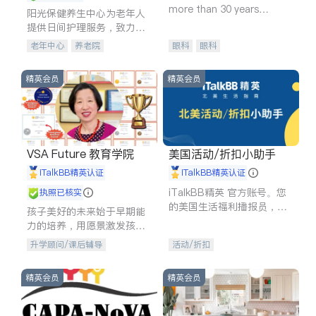
more than 30 years
阳光保健养生中心为老年人
experience in
提供日间护理服务，致力于
通过持续的护理创新来有效
老年中心
养老院
眼科
眼科
提升老年人的生活质量。
精英会员
精英会员
VSA Future 教育学院
美国活动/折扣小助手
iTalkBB精英认证
iTalkBB精英认证
iTalkBB精英 官方账号。您
执照已核实
的美国生活福利播报员，精
孩子美好的未来始于早期能
选独家折扣、本地活动与专
力的培养，用愿景激发孩子
业讲座，第一时间享受您的
的学习潜力和动力。理念：
升学顾问/课后辅导
活动/折扣
专属福利。
拥有成长型心态是成功的基
石。
精英会员
精英会员