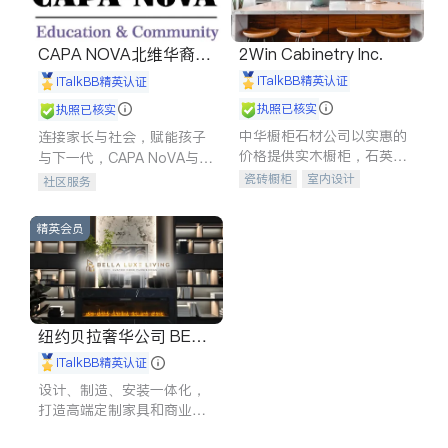
CAPA NOVA北维华裔家
2Win Cabinetry Inc.
长会
iTalkBB精英认证
iTalkBB精英认证
执照已核实
执照已核实
中华橱柜石材公司以实惠的
连接家长与社会，赋能孩子
价格提供实木橱柜，石英石
与下一代，CAPA NoVA与您
台面，多种优质不锈钢水
携手建设包容、公平、充满
瓷砖橱柜
室内设计
社区服务
槽、水龙头与抽油烟机。品
希望的社区。
建筑设计
卫浴洁具
质厨房，家的选择。
室内装修
精英会员
纽约贝拉奢华公司 BELL
A LUXE
iTalkBB精英认证
设计、制造、安装一体化，
打造高端定制家具和商业空
间