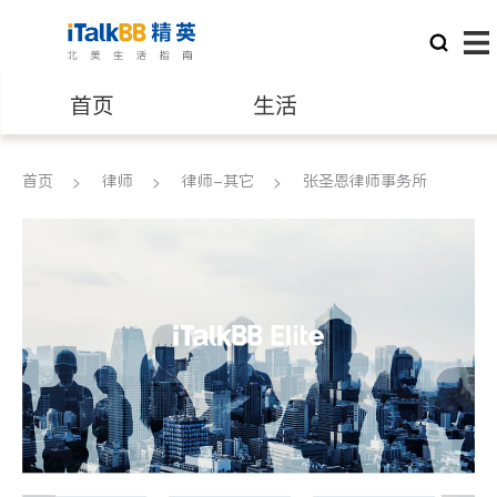
首页
生活
医生
律师
首页
律师
律师-其它
张圣恩律师事务所
保险理财
房地产租售
建筑装修
教育
养老
非盈利组织