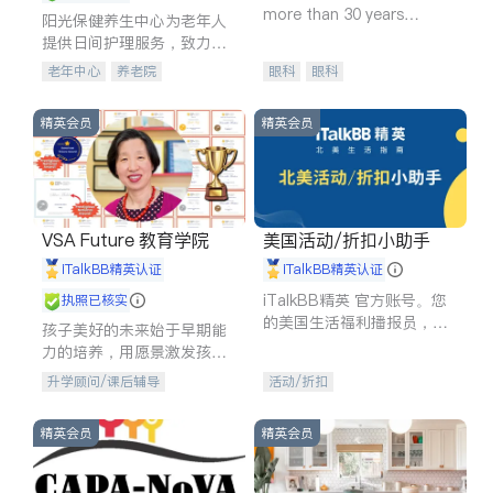
more than 30 years
阳光保健养生中心为老年人
experience in
提供日间护理服务，致力于
通过持续的护理创新来有效
老年中心
养老院
眼科
眼科
提升老年人的生活质量。
精英会员
精英会员
VSA Future 教育学院
美国活动/折扣小助手
iTalkBB精英认证
iTalkBB精英认证
iTalkBB精英 官方账号。您
执照已核实
的美国生活福利播报员，精
孩子美好的未来始于早期能
选独家折扣、本地活动与专
力的培养，用愿景激发孩子
业讲座，第一时间享受您的
的学习潜力和动力。理念：
升学顾问/课后辅导
活动/折扣
专属福利。
拥有成长型心态是成功的基
石。
精英会员
精英会员