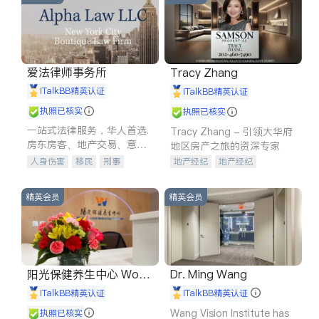
爱法律师事务所
Tracy Zhang
iTalkBB精英认证
iTalkBB精英认证
执照已核实
执照已核实
一站式法律服务，华人首选.
Tracy Zhang - 引领大华府
房东房客、地产交易、意外
地区房产之旅的资深专家
伤害、车祸重伤、商业诉
人身伤害
移民
刑事
地产经纪
地产经纪
讼、商标注册、移民信托、
车祸理赔
民事
房地产
地产投资
商业地产
建筑合同、刑事案件全包办
信托/遗嘱
商业
商标注册
商铺租售
开发商建商
精英会员
精英会员
索赔
律师-其它
保释
阳光保健养生中心 World
Dr. Ming Wang
shine
iTalkBB精英认证
iTalkBB精英认证
Wang Vision Institute has
执照已核实