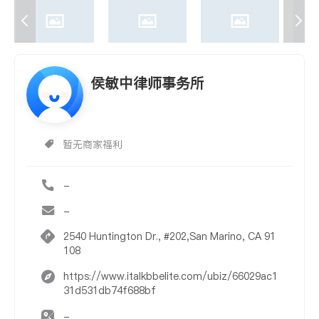
侯敏中律师事务所
暂无商家福利
-
-
2540 Huntington Dr., #202,San Marino, CA 91
108
https://www.italkbbelite.com/ubiz/66029ac1
31d531db74f688bf
-