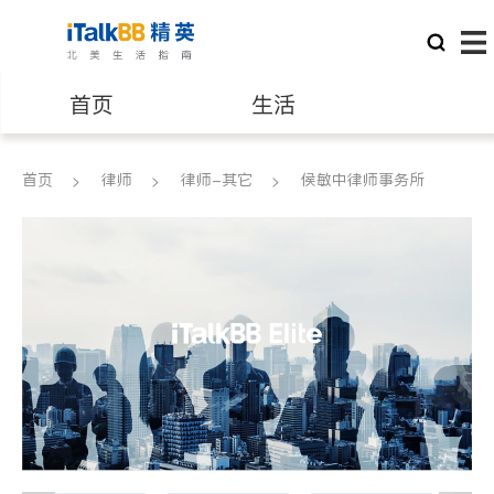
首页
生活
医生
律师
首页
律师
律师-其它
侯敏中律师事务所
保险理财
房地产租售
建筑装修
教育
养老
非盈利组织