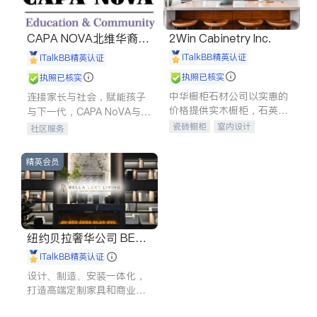
CAPA NOVA北维华裔家
2Win Cabinetry Inc.
长会
iTalkBB精英认证
iTalkBB精英认证
执照已核实
执照已核实
中华橱柜石材公司以实惠的
连接家长与社会，赋能孩子
价格提供实木橱柜，石英石
与下一代，CAPA NoVA与您
台面，多种优质不锈钢水
携手建设包容、公平、充满
瓷砖橱柜
室内设计
社区服务
槽、水龙头与抽油烟机。品
希望的社区。
建筑设计
卫浴洁具
质厨房，家的选择。
室内装修
精英会员
纽约贝拉奢华公司 BELL
A LUXE
iTalkBB精英认证
设计、制造、安装一体化，
打造高端定制家具和商业空
间