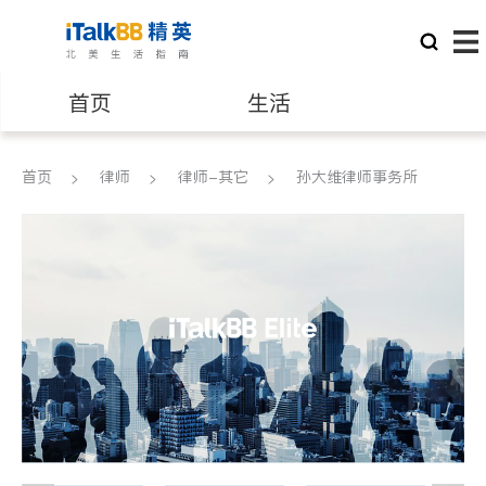
首页
生活
医生
律师
首页
律师
律师-其它
孙大维律师事务所
保险理财
房地产租售
建筑装修
教育
养老
非盈利组织