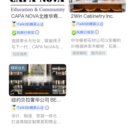
CAPA NOVA北维华裔家
2Win Cabinetry Inc.
长会
iTalkBB精英认证
iTalkBB精英认证
执照已核实
执照已核实
中华橱柜石材公司以实惠的
连接家长与社会，赋能孩子
价格提供实木橱柜，石英石
与下一代，CAPA NoVA与您
台面，多种优质不锈钢水
携手建设包容、公平、充满
瓷砖橱柜
室内设计
社区服务
槽、水龙头与抽油烟机。品
希望的社区。
建筑设计
卫浴洁具
质厨房，家的选择。
室内装修
精英会员
纽约贝拉奢华公司 BELL
A LUXE
iTalkBB精英认证
设计、制造、安装一体化，
打造高端定制家具和商业空
间