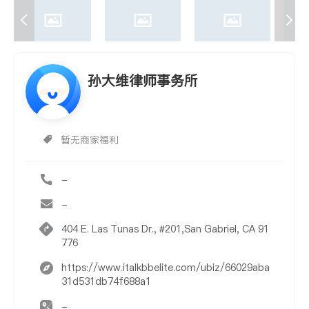
孙大维律师事务所
暂无商家福利
-
-
404 E. Las Tunas Dr., #201,San Gabriel, CA 91
776
https://www.italkbbelite.com/ubiz/66029aba
31d531db74f688a1
-