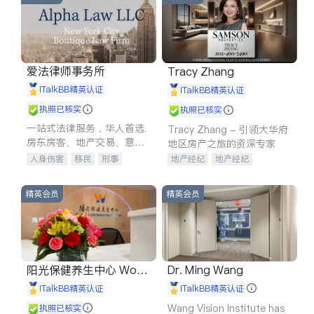
爱法律师事务所
Tracy Zhang
iTalkBB精英认证
iTalkBB精英认证
执照已核实
执照已核实
一站式法律服务，华人首选.
Tracy Zhang - 引领大华府
房东房客、地产交易、意外
地区房产之旅的资深专家
伤害、车祸重伤、商业诉
人身伤害
移民
刑事
地产经纪
地产经纪
讼、商标注册、移民信托、
车祸理赔
民事
房地产
地产投资
商业地产
建筑合同、刑事案件全包办
信托/遗嘱
商业
商标注册
商铺租售
开发商建商
精英会员
精英会员
索赔
律师-其它
保释
阳光保健养生中心 World
Dr. Ming Wang
shine
iTalkBB精英认证
iTalkBB精英认证
Wang Vision Institute has
执照已核实