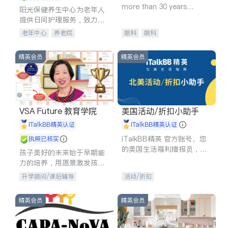
more than 30 years
阳光保健养生中心为老年人
experience in
提供日间护理服务，致力于
通过持续的护理创新来有效
老年中心
养老院
眼科
眼科
提升老年人的生活质量。
精英会员
精英会员
VSA Future 教育学院
美国活动/折扣小助手
iTalkBB精英认证
iTalkBB精英认证
iTalkBB精英 官方账号。您
执照已核实
的美国生活福利播报员，精
孩子美好的未来始于早期能
选独家折扣、本地活动与专
力的培养，用愿景激发孩子
业讲座，第一时间享受您的
的学习潜力和动力。理念：
升学顾问/课后辅导
活动/折扣
专属福利。
拥有成长型心态是成功的基
石。
精英会员
精英会员