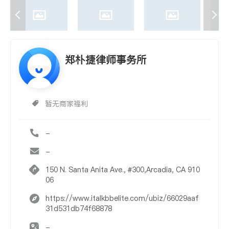
郑朴捷律师事务所
暂无商家福利
-
-
150 N. Santa Anita Ave., #300,Arcadia, CA 910
06
https://www.italkbbelite.com/ubiz/66029aaf
31d531db74f68878
-