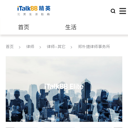
首页
生活
医生
律师
首页
律师
律师-其它
郑朴捷律师事务所
保险理财
房地产租售
建筑装修
教育
养老
非盈利组织