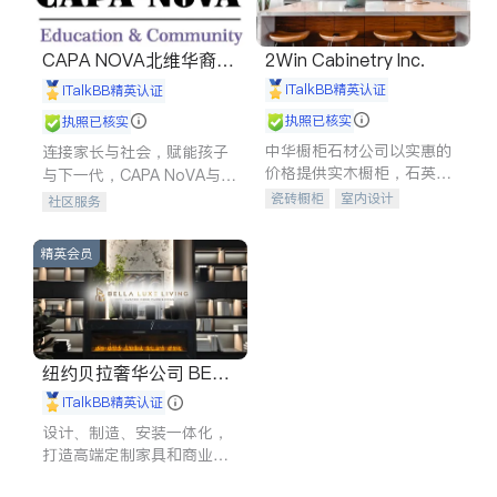
CAPA NOVA北维华裔家
2Win Cabinetry Inc.
长会
iTalkBB精英认证
iTalkBB精英认证
执照已核实
执照已核实
中华橱柜石材公司以实惠的
连接家长与社会，赋能孩子
价格提供实木橱柜，石英石
与下一代，CAPA NoVA与您
台面，多种优质不锈钢水
携手建设包容、公平、充满
瓷砖橱柜
室内设计
社区服务
槽、水龙头与抽油烟机。品
希望的社区。
建筑设计
卫浴洁具
质厨房，家的选择。
室内装修
精英会员
纽约贝拉奢华公司 BELL
A LUXE
iTalkBB精英认证
设计、制造、安装一体化，
打造高端定制家具和商业空
间