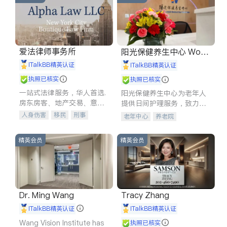
爱法律师事务所
阳光保健养生中心 World
shine
iTalkBB精英认证
iTalkBB精英认证
执照已核实
执照已核实
一站式法律服务，华人首选.
阳光保健养生中心为老年人
房东房客、地产交易、意外
提供日间护理服务，致力于
伤害、车祸重伤、商业诉
通过持续的护理创新来有效
人身伤害
移民
刑事
老年中心
养老院
讼、商标注册、移民信托、
提升老年人的生活质量。
车祸理赔
民事
房地产
建筑合同、刑事案件全包办
信托/遗嘱
商业
商标注册
精英会员
精英会员
索赔
律师-其它
保释
Dr. Ming Wang
Tracy Zhang
iTalkBB精英认证
iTalkBB精英认证
Wang Vision Institute has
执照已核实