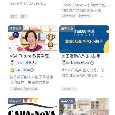
more than 30 years
Tracy Zhang - 引领大华府
experience in
地区房产之旅的资深专家
地产经纪
地产经纪
眼科
眼科
地产投资
商业地产
商铺租售
开发商建商
精英会员
精英会员
VSA Future 教育学院
美国活动/折扣小助手
iTalkBB精英认证
iTalkBB精英认证
iTalkBB精英 官方账号。您
执照已核实
的美国生活福利播报员，精
孩子美好的未来始于早期能
选独家折扣、本地活动与专
力的培养，用愿景激发孩子
业讲座，第一时间享受您的
的学习潜力和动力。理念：
升学顾问/课后辅导
活动/折扣
专属福利。
拥有成长型心态是成功的基
石。
精英会员
精英会员