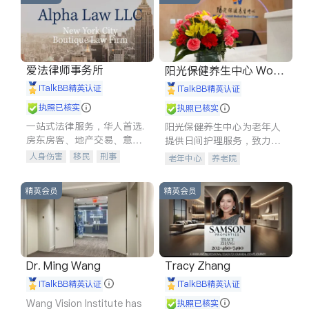
爱法律师事务所
阳光保健养生中心 World
shine
iTalkBB精英认证
iTalkBB精英认证
执照已核实
执照已核实
一站式法律服务，华人首选.
阳光保健养生中心为老年人
房东房客、地产交易、意外
提供日间护理服务，致力于
伤害、车祸重伤、商业诉
通过持续的护理创新来有效
人身伤害
移民
刑事
老年中心
养老院
讼、商标注册、移民信托、
提升老年人的生活质量。
车祸理赔
民事
房地产
建筑合同、刑事案件全包办
信托/遗嘱
商业
商标注册
精英会员
精英会员
索赔
律师-其它
保释
Dr. Ming Wang
Tracy Zhang
iTalkBB精英认证
iTalkBB精英认证
Wang Vision Institute has
执照已核实