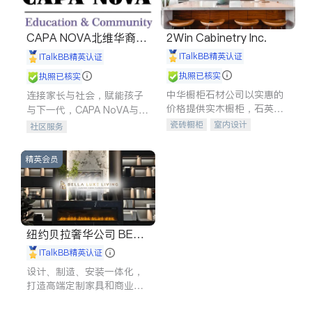
CAPA NOVA北维华裔家
2Win Cabinetry Inc.
长会
iTalkBB精英认证
iTalkBB精英认证
执照已核实
执照已核实
中华橱柜石材公司以实惠的
连接家长与社会，赋能孩子
价格提供实木橱柜，石英石
与下一代，CAPA NoVA与您
台面，多种优质不锈钢水
携手建设包容、公平、充满
瓷砖橱柜
室内设计
社区服务
槽、水龙头与抽油烟机。品
希望的社区。
建筑设计
卫浴洁具
质厨房，家的选择。
室内装修
精英会员
纽约贝拉奢华公司 BELL
A LUXE
iTalkBB精英认证
设计、制造、安装一体化，
打造高端定制家具和商业空
间