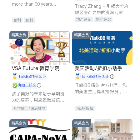
more than 30 years
Tracy Zhang - 引领大华府
experience in
地区房产之旅的资深专家
地产经纪
地产经纪
眼科
眼科
地产投资
商业地产
商铺租售
开发商建商
精英会员
精英会员
VSA Future 教育学院
美国活动/折扣小助手
iTalkBB精英认证
iTalkBB精英认证
iTalkBB精英 官方账号。您
执照已核实
的美国生活福利播报员，精
孩子美好的未来始于早期能
选独家折扣、本地活动与专
力的培养，用愿景激发孩子
业讲座，第一时间享受您的
的学习潜力和动力。理念：
升学顾问/课后辅导
活动/折扣
专属福利。
拥有成长型心态是成功的基
石。
精英会员
精英会员