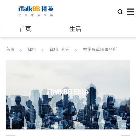
首页
生活
医生
律师
首页
律师
律师-其它
林俊哲律师事务所
保险理财
房地产租售
建筑装修
教育
养老
非盈利组织