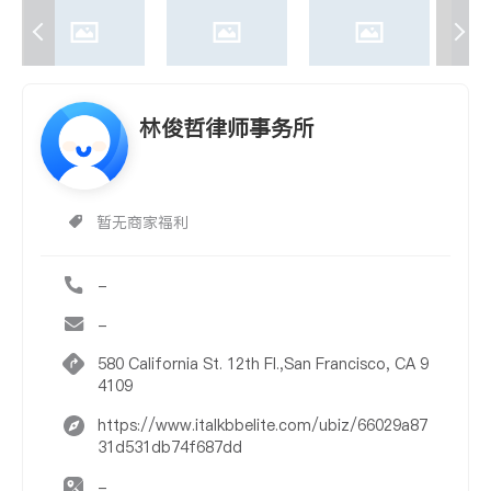
林俊哲律师事务所
暂无商家福利
-
-
580 California St. 12th Fl.,San Francisco, CA 9
4109
https://www.italkbbelite.com/ubiz/66029a87
31d531db74f687dd
-