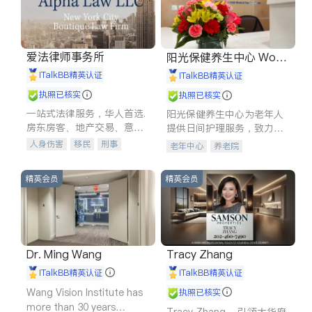
爱法律师事务所
阳光保健养生中心 World
shine
iTalkBB精英认证
iTalkBB精英认证
执照已核实
执照已核实
一站式法律服务，华人首选.
阳光保健养生中心为老年人
房东房客、地产交易、意外
提供日间护理服务，致力于
伤害、车祸重伤、商业诉
通过持续的护理创新来有效
人身伤害
移民
刑事
老年中心
养老院
讼、商标注册、移民信托、
提升老年人的生活质量。
车祸理赔
民事
房地产
建筑合同、刑事案件全包办
信托/遗嘱
商业
商标注册
精英会员
精英会员
索赔
律师-其它
保释
Dr. Ming Wang
Tracy Zhang
iTalkBB精英认证
iTalkBB精英认证
Wang Vision Institute has
执照已核实
more than 30 years
Tracy Zhang - 引领大华府