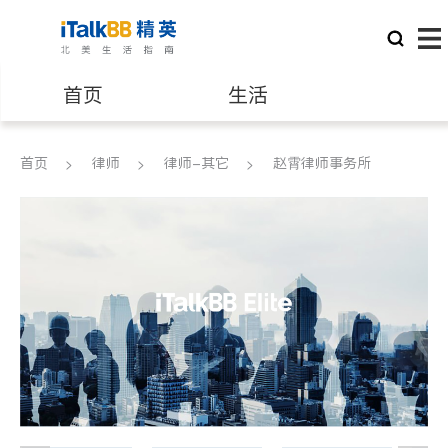
首页
生活
医生
律师
首页
律师
律师-其它
赵霄律师事务所
保险理财
房地产租售
建筑装修
教育
养老
非盈利组织