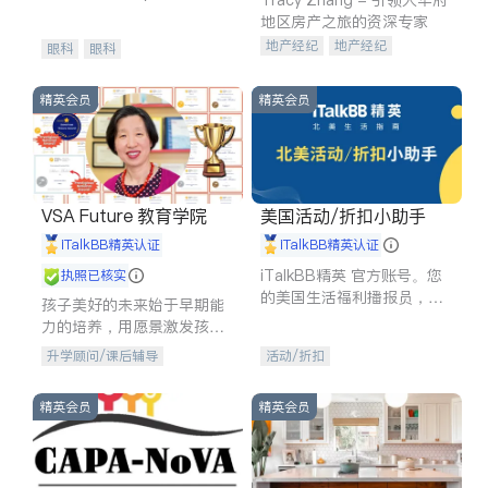
experience in
地区房产之旅的资深专家
地产经纪
地产经纪
眼科
眼科
地产投资
商业地产
商铺租售
开发商建商
精英会员
精英会员
VSA Future 教育学院
美国活动/折扣小助手
iTalkBB精英认证
iTalkBB精英认证
iTalkBB精英 官方账号。您
执照已核实
的美国生活福利播报员，精
孩子美好的未来始于早期能
选独家折扣、本地活动与专
力的培养，用愿景激发孩子
业讲座，第一时间享受您的
的学习潜力和动力。理念：
升学顾问/课后辅导
活动/折扣
专属福利。
拥有成长型心态是成功的基
石。
精英会员
精英会员