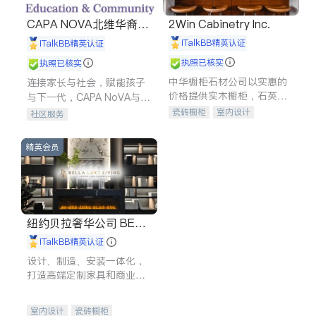
CAPA NOVA北维华裔家
2Win Cabinetry Inc.
长会
iTalkBB精英认证
iTalkBB精英认证
执照已核实
执照已核实
中华橱柜石材公司以实惠的
连接家长与社会，赋能孩子
价格提供实木橱柜，石英石
与下一代，CAPA NoVA与您
台面，多种优质不锈钢水
携手建设包容、公平、充满
瓷砖橱柜
室内设计
社区服务
槽、水龙头与抽油烟机。品
希望的社区。
建筑设计
卫浴洁具
质厨房，家的选择。
室内装修
精英会员
纽约贝拉奢华公司 BELL
A LUXE
iTalkBB精英认证
设计、制造、安装一体化，
打造高端定制家具和商业空
间
室内设计
瓷砖橱柜