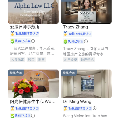
爱法律师事务所
Tracy Zhang
iTalkBB精英认证
iTalkBB精英认证
执照已核实
执照已核实
一站式法律服务，华人首选.
Tracy Zhang - 引领大华府
房东房客、地产交易、意外
地区房产之旅的资深专家
伤害、车祸重伤、商业诉
人身伤害
移民
刑事
地产经纪
地产经纪
讼、商标注册、移民信托、
车祸理赔
民事
房地产
地产投资
商业地产
建筑合同、刑事案件全包办
信托/遗嘱
商业
商标注册
商铺租售
开发商建商
精英会员
精英会员
索赔
律师-其它
保释
阳光保健养生中心 World
Dr. Ming Wang
shine
iTalkBB精英认证
iTalkBB精英认证
Wang Vision Institute has
执照已核实