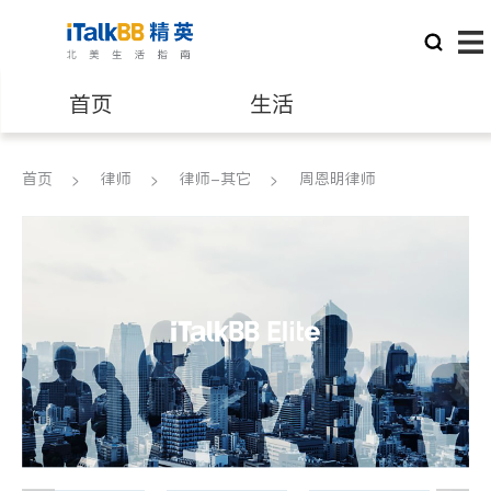
首页
生活
医生
律师
首页
律师
律师-其它
周恩明律师
保险理财
房地产租售
建筑装修
教育
养老
非盈利组织