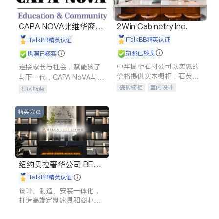
CAPA NOVA北维华裔家
2Win Cabinetry Inc.
长会
iTalkBB精英认证
iTalkBB精英认证
执照已核实
执照已核实
中华橱柜石材公司以实惠的
连接家长与社会，赋能孩子
价格提供实木橱柜，石英石
与下一代，CAPA NoVA与您
台面，多种优质不锈钢水
携手建设包容、公平、充满
瓷砖橱柜
室内设计
社区服务
槽、水龙头与抽油烟机。品
希望的社区。
建筑设计
卫浴洁具
质厨房，家的选择。
室内装修
精英会员
纽约贝拉奢华公司 BELL
A LUXE
iTalkBB精英认证
设计、制造、安装一体化，
打造高端定制家具和商业空
间