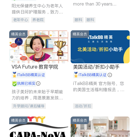
more than 30 years
阳光保健养生中心为老年人
experience in
提供日间护理服务，致力于
通过持续的护理创新来有效
老年中心
养老院
眼科
眼科
提升老年人的生活质量。
精英会员
精英会员
VSA Future 教育学院
美国活动/折扣小助手
iTalkBB精英认证
iTalkBB精英认证
iTalkBB精英 官方账号。您
执照已核实
的美国生活福利播报员，精
孩子美好的未来始于早期能
选独家折扣、本地活动与专
力的培养，用愿景激发孩子
业讲座，第一时间享受您的
的学习潜力和动力。理念：
升学顾问/课后辅导
活动/折扣
专属福利。
拥有成长型心态是成功的基
石。
精英会员
精英会员