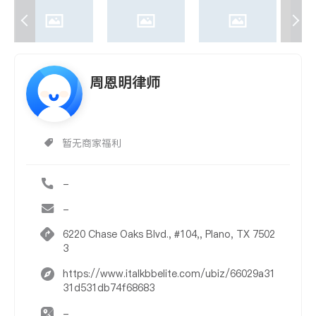
周恩明律师
暂无商家福利
-
-
6220 Chase Oaks Blvd., #104,, Plano, TX 7502
3
https://www.italkbbelite.com/ubiz/66029a31
31d531db74f68683
-