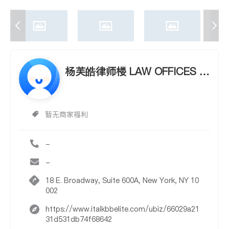
杨芙皓律师楼 LAW OFFICES O
F FUHAO YANG, PLLC
暂无商家福利
-
-
18 E. Broadway, Suite 600A, New York, NY 10
002
https://www.italkbbelite.com/ubiz/66029a21
31d531db74f68642