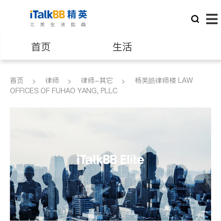
首页
生活
医生
律师
首页
律师
律师-其它
杨芙皓律师楼 LAW
OFFICES OF FUHAO YANG, PLLC
保险理财
房地产租售
建筑装修
教育
养老
非盈利组织