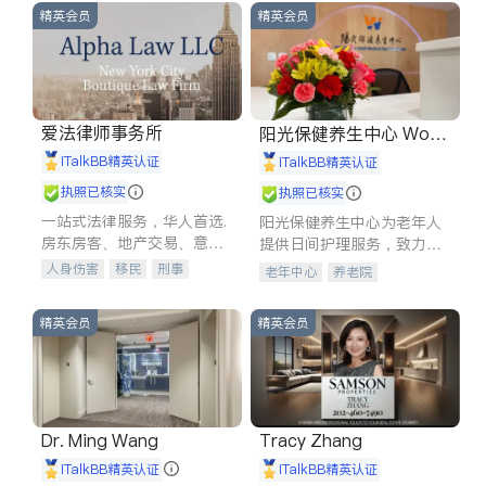
精英会员
精英会员
爱法律师事务所
阳光保健养生中心 World
shine
iTalkBB精英认证
iTalkBB精英认证
执照已核实
执照已核实
一站式法律服务，华人首选.
阳光保健养生中心为老年人
房东房客、地产交易、意外
提供日间护理服务，致力于
伤害、车祸重伤、商业诉
通过持续的护理创新来有效
人身伤害
移民
刑事
老年中心
养老院
讼、商标注册、移民信托、
提升老年人的生活质量。
车祸理赔
民事
房地产
建筑合同、刑事案件全包办
信托/遗嘱
商业
商标注册
精英会员
精英会员
索赔
律师-其它
保释
Dr. Ming Wang
Tracy Zhang
iTalkBB精英认证
iTalkBB精英认证