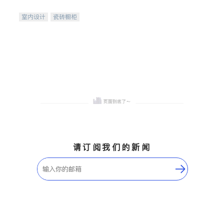
间
室内设计
瓷砖橱柜
卫浴洁具
地板建材
售前软装staging
室内装修
请订阅我们的新闻