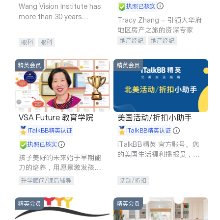
Wang Vision Institute has
执照已核实
more than 30 years
Tracy Zhang - 引领大华府
experience in
地区房产之旅的资深专家
地产经纪
地产经纪
眼科
眼科
地产投资
商业地产
商铺租售
开发商建商
精英会员
精英会员
VSA Future 教育学院
美国活动/折扣小助手
iTalkBB精英认证
iTalkBB精英认证
iTalkBB精英 官方账号。您
执照已核实
的美国生活福利播报员，精
孩子美好的未来始于早期能
选独家折扣、本地活动与专
力的培养，用愿景激发孩子
业讲座，第一时间享受您的
的学习潜力和动力。理念：
升学顾问/课后辅导
活动/折扣
专属福利。
拥有成长型心态是成功的基
石。
精英会员
精英会员