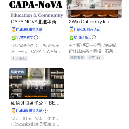
CAPA NOVA北维华裔家
2Win Cabinetry Inc.
长会
iTalkBB精英认证
iTalkBB精英认证
执照已核实
执照已核实
中华橱柜石材公司以实惠的
连接家长与社会，赋能孩子
价格提供实木橱柜，石英石
与下一代，CAPA NoVA与您
台面，多种优质不锈钢水
携手建设包容、公平、充满
瓷砖橱柜
室内设计
社区服务
槽、水龙头与抽油烟机。品
希望的社区。
建筑设计
卫浴洁具
质厨房，家的选择。
室内装修
精英会员
纽约贝拉奢华公司 BELL
A LUXE
iTalkBB精英认证
设计、制造、安装一体化，
打造高端定制家具和商业空