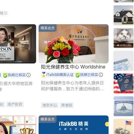
行展示
精英会员
阳光保健养生中心 Worldshine
iTalkBB精英认证
执照已核实
证
执照已核实
阳光保健养生中心为老年人提供日
g - 引领大华府地区房
间护理服务，致力于通过持续的护
家
理创新来有效提升老年人的生活质
量。
纪
地产投资
老年中心
养老院
租售
开发商建商
精英会员