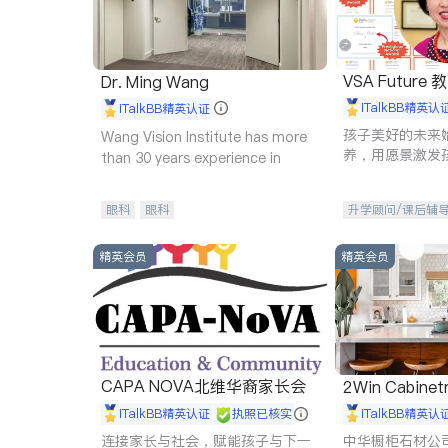
VSA Future
Dr. Ming Wang
iTalkBB精英认
iTalkBB精英认证
孩子美好的未来
Wang Vision Institute has more
养，用愿景激发
than 30 years experience in
动力。理念：拥
功的基石。
眼科
眼科
升学顾问/课后辅
精英会员
精英会员
CAPA NOVA北维华裔家长会
2Win Cabinetr
iTalkBB精英认证
执照已核实
iTalkBB精英认
连接家长与社会，赋能孩子与下一
中华橱柜石材公