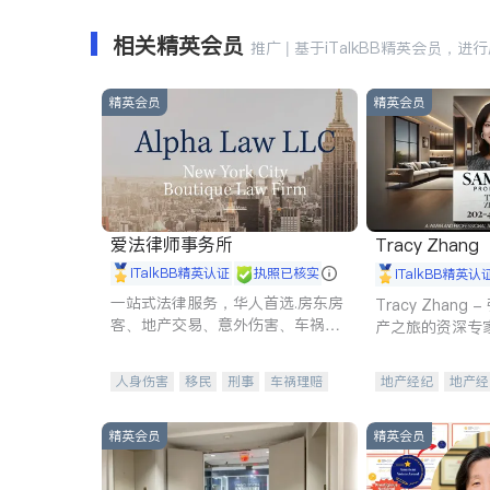
相关精英会员
推广 | 基于iTalkBB精英会员，进
精英会员
精英会员
爱法律师事务所
Tracy Zhang
iTalkBB精英认证
执照已核实
iTalkBB精英认
一站式法律服务，华人首选.房东房
Tracy Zhan
客、地产交易、意外伤害、车祸重
产之旅的资深专
伤、商业诉讼、商标注册、移民信
托、建筑合同、刑事案件全包办
人身伤害
移民
刑事
车祸理赔
地产经纪
地产经
民事
房地产
信托/遗嘱
商业
商业地产
商铺
商标注册
索赔
律师-其它
保释
精英会员
精英会员