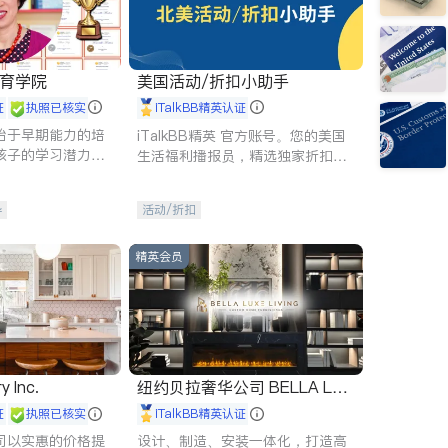
 教育学院
美国活动/折扣小助手
证
执照已核实
iTalkBB精英认证
始于早期能力的培
iTalkBB精英 官方账号。您的美国
孩子的学习潜力和
生活福利播报员，精选独家折扣、
有成长型心态是成
本地活动与专业讲座，第一时间享
受您的专属福利。
导
活动/折扣
精英会员
y Inc.
纽约贝拉奢华公司 BELLA LUX
E
证
执照已核实
iTalkBB精英认证
司以实惠的价格提
设计、制造、安装一体化，打造高