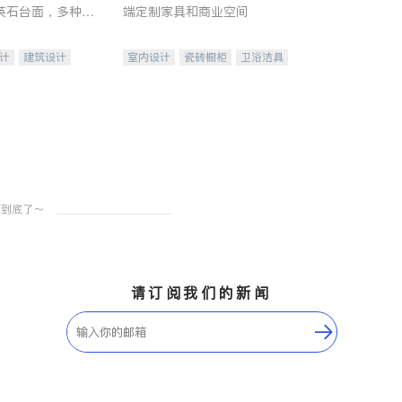
英石台面，多种优
端定制家具和商业空间
水龙头与抽油烟
家的选择。
计
建筑设计
室内设计
瓷砖橱柜
卫浴洁具
装修
地板建材
售前软装staging
室内装修
请订阅我们的新闻