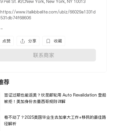
9 Pell St. #2CNew York, New York, NY 10013
https://www.italkbbelite.com/ubiz/66029a1331d
531db74f68606
-
点赞
分享
收藏
联系商家
推荐
签证过期也能返美？坎昆邮轮用 Auto Revalidation 登船
被拒！美加身份去墨西哥规则详解
卷不动了？2025美国毕业生去加拿大工作+移民的最佳路
径解析