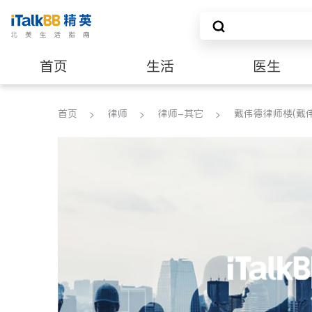
首页
生活
医生
养老
非盈利组织
首页
律师
律师-其它
戴伟德律师楼(戴伟德律师