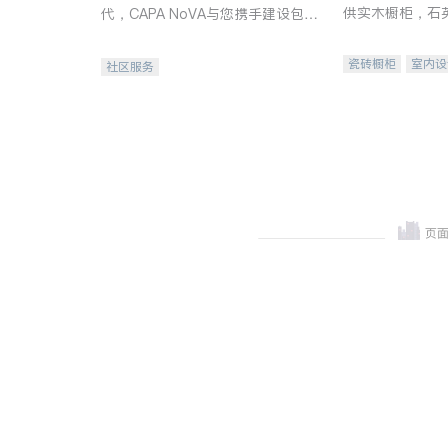
供实木橱柜，石
代，CAPA NoVA与您携手建设包
质不锈钢水槽、
容、公平、充满希望的社区。
机。品质厨房，
瓷砖橱柜
室内设
社区服务
卫浴洁具
室内