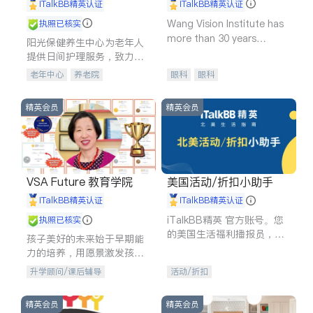
shine
iTalkBB精英认证
iTalkBB精英认证
Wang Vision Institute has
执照已核实
more than 30 years
阳光保健养生中心为老年人
experience in
提供日间护理服务，致力于
通过持续的护理创新来有效
老年中心
养老院
眼科
眼科
提升老年人的生活质量。
精英会员
精英会员
VSA Future 教育学院
美国活动/折扣小助手
iTalkBB精英认证
iTalkBB精英认证
iTalkBB精英 官方账号。您
执照已核实
的美国生活福利播报员，精
孩子美好的未来始于早期能
选独家折扣、本地活动与专
力的培养，用愿景激发孩子
业讲座，第一时间享受您的
的学习潜力和动力。理念：
升学顾问/课后辅导
活动/折扣
专属福利。
拥有成长型心态是成功的基
石。
精英会员
精英会员