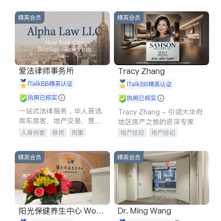
精英会员
精英会员
爱法律师事务所
Tracy Zhang
iTalkBB精英认证
iTalkBB精英认证
执照已核实
执照已核实
一站式法律服务，华人首选.
Tracy Zhang - 引领大华府
房东房客、地产交易、意外
地区房产之旅的资深专家
伤害、车祸重伤、商业诉
人身伤害
移民
刑事
地产经纪
地产经纪
讼、商标注册、移民信托、
车祸理赔
民事
房地产
地产投资
商业地产
建筑合同、刑事案件全包办
信托/遗嘱
商业
商标注册
商铺租售
开发商建商
精英会员
精英会员
索赔
律师-其它
保释
阳光保健养生中心 World
Dr. Ming Wang