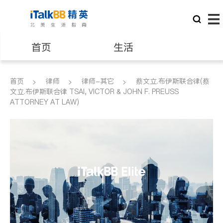
首页
生活
医生
律师
首页
律师
律师-其它
蔡文立.布伊斯联合律(蔡
文立.布伊斯联合律 TSAI, VICTOR & JOHN F. PREUSS
ATTORNEY AT LAW)
保险理财
房地产租售
建筑装修
教育
养老
非盈利组织