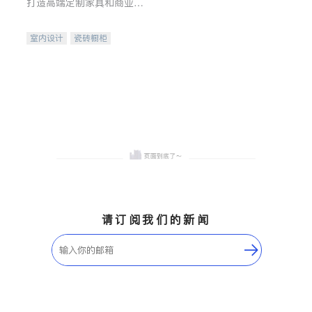
打造高端定制家具和商业空
间
室内设计
瓷砖橱柜
卫浴洁具
地板建材
售前软装staging
室内装修
请订阅我们的新闻