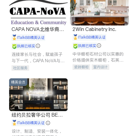
CAPA NOVA北维华裔家
2Win Cabinetry Inc.
长会
iTalkBB精英认证
iTalkBB精英认证
执照已核实
执照已核实
中华橱柜石材公司以实惠的
连接家长与社会，赋能孩子
价格提供实木橱柜，石英石
与下一代，CAPA NoVA与您
台面，多种优质不锈钢水
携手建设包容、公平、充满
瓷砖橱柜
室内设计
社区服务
槽、水龙头与抽油烟机。品
希望的社区。
建筑设计
卫浴洁具
质厨房，家的选择。
室内装修
精英会员
纽约贝拉奢华公司 BELL
A LUXE
iTalkBB精英认证
设计、制造、安装一体化，