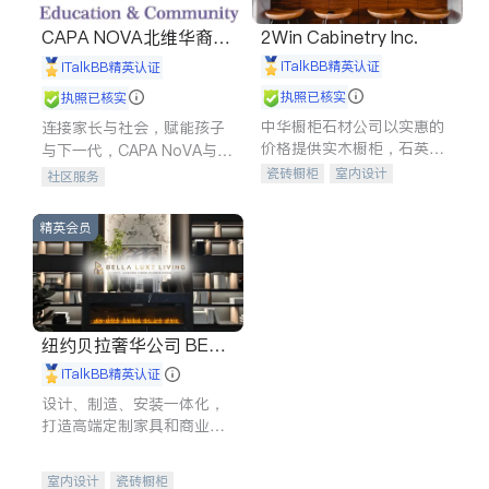
CAPA NOVA北维华裔家
2Win Cabinetry Inc.
长会
iTalkBB精英认证
iTalkBB精英认证
执照已核实
执照已核实
中华橱柜石材公司以实惠的
连接家长与社会，赋能孩子
价格提供实木橱柜，石英石
与下一代，CAPA NoVA与您
台面，多种优质不锈钢水
携手建设包容、公平、充满
瓷砖橱柜
室内设计
社区服务
槽、水龙头与抽油烟机。品
希望的社区。
建筑设计
卫浴洁具
质厨房，家的选择。
室内装修
精英会员
纽约贝拉奢华公司 BELL
A LUXE
iTalkBB精英认证
设计、制造、安装一体化，
打造高端定制家具和商业空
间
室内设计
瓷砖橱柜