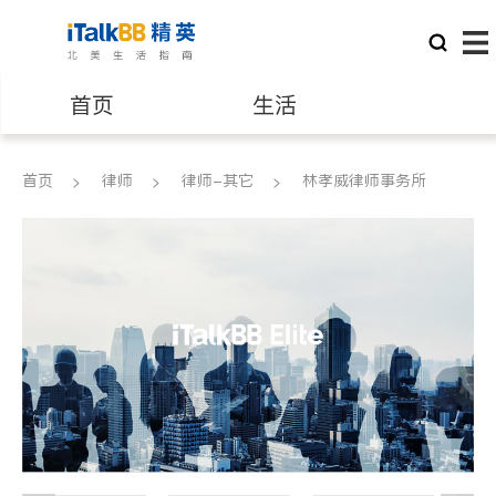
首页
生活
医生
律师
首页
律师
律师-其它
林孝威律师事务所
保险理财
房地产租售
建筑装修
教育
养老
非盈利组织