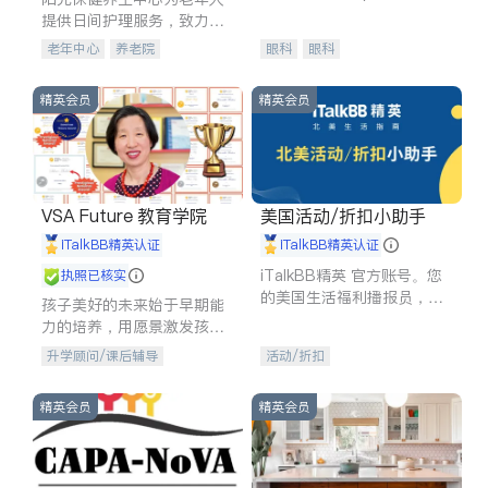
experience in
提供日间护理服务，致力于
通过持续的护理创新来有效
老年中心
养老院
眼科
眼科
提升老年人的生活质量。
精英会员
精英会员
VSA Future 教育学院
美国活动/折扣小助手
iTalkBB精英认证
iTalkBB精英认证
iTalkBB精英 官方账号。您
执照已核实
的美国生活福利播报员，精
孩子美好的未来始于早期能
选独家折扣、本地活动与专
力的培养，用愿景激发孩子
业讲座，第一时间享受您的
的学习潜力和动力。理念：
升学顾问/课后辅导
活动/折扣
专属福利。
拥有成长型心态是成功的基
石。
精英会员
精英会员