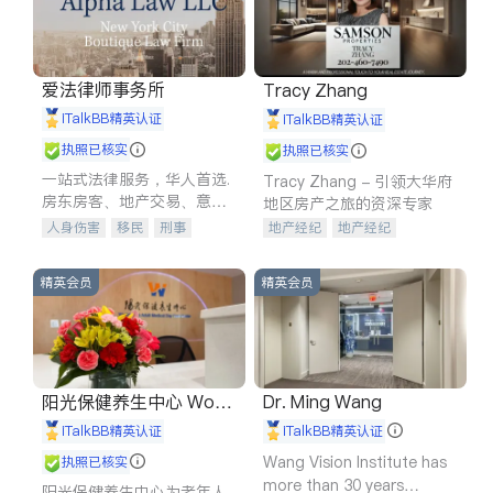
爱法律师事务所
Tracy Zhang
iTalkBB精英认证
iTalkBB精英认证
执照已核实
执照已核实
一站式法律服务，华人首选.
Tracy Zhang - 引领大华府
房东房客、地产交易、意外
地区房产之旅的资深专家
伤害、车祸重伤、商业诉
人身伤害
移民
刑事
地产经纪
地产经纪
讼、商标注册、移民信托、
车祸理赔
民事
房地产
地产投资
商业地产
建筑合同、刑事案件全包办
信托/遗嘱
商业
商标注册
商铺租售
开发商建商
精英会员
精英会员
索赔
律师-其它
保释
阳光保健养生中心 World
Dr. Ming Wang
shine
iTalkBB精英认证
iTalkBB精英认证
Wang Vision Institute has
执照已核实
more than 30 years
阳光保健养生中心为老年人