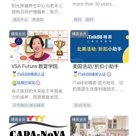
more than 30 years
阳光保健养生中心为老年人
experience in
提供日间护理服务，致力于
通过持续的护理创新来有效
老年中心
养老院
眼科
眼科
提升老年人的生活质量。
精英会员
精英会员
VSA Future 教育学院
美国活动/折扣小助手
iTalkBB精英认证
iTalkBB精英认证
iTalkBB精英 官方账号。您
执照已核实
的美国生活福利播报员，精
孩子美好的未来始于早期能
选独家折扣、本地活动与专
力的培养，用愿景激发孩子
业讲座，第一时间享受您的
的学习潜力和动力。理念：
升学顾问/课后辅导
活动/折扣
专属福利。
拥有成长型心态是成功的基
石。
精英会员
精英会员