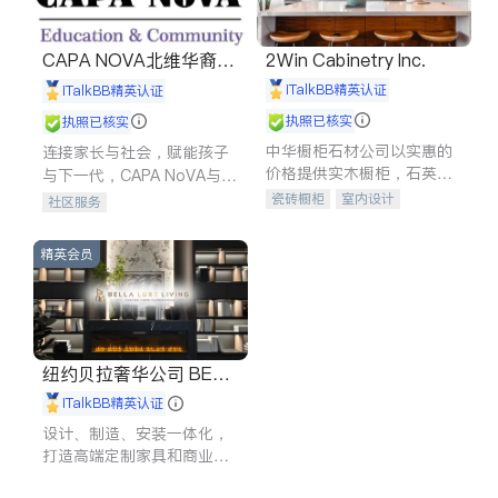
CAPA NOVA北维华裔家
2Win Cabinetry Inc.
长会
iTalkBB精英认证
iTalkBB精英认证
执照已核实
执照已核实
中华橱柜石材公司以实惠的
连接家长与社会，赋能孩子
价格提供实木橱柜，石英石
与下一代，CAPA NoVA与您
台面，多种优质不锈钢水
携手建设包容、公平、充满
瓷砖橱柜
室内设计
社区服务
槽、水龙头与抽油烟机。品
希望的社区。
建筑设计
卫浴洁具
质厨房，家的选择。
室内装修
精英会员
纽约贝拉奢华公司 BELL
A LUXE
iTalkBB精英认证
设计、制造、安装一体化，
打造高端定制家具和商业空
间