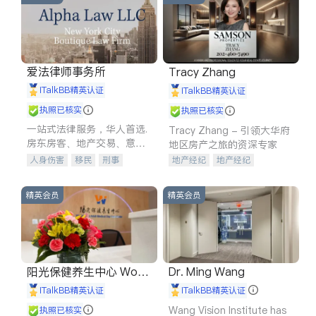
爱法律师事务所
Tracy Zhang
iTalkBB精英认证
iTalkBB精英认证
执照已核实
执照已核实
一站式法律服务，华人首选.
Tracy Zhang - 引领大华府
房东房客、地产交易、意外
地区房产之旅的资深专家
伤害、车祸重伤、商业诉
人身伤害
移民
刑事
地产经纪
地产经纪
讼、商标注册、移民信托、
车祸理赔
民事
房地产
地产投资
商业地产
建筑合同、刑事案件全包办
信托/遗嘱
商业
商标注册
商铺租售
开发商建商
精英会员
精英会员
索赔
律师-其它
保释
阳光保健养生中心 World
Dr. Ming Wang
shine
iTalkBB精英认证
iTalkBB精英认证
Wang Vision Institute has
执照已核实