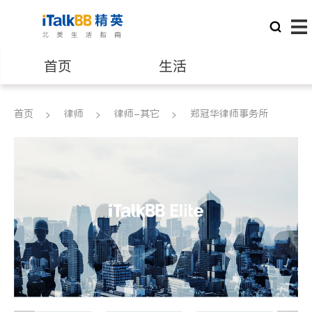
首页
生活
医生
律师
首页
律师
律师-其它
郑冠华律师事务所
保险理财
房地产租售
建筑装修
教育
养老
非盈利组织