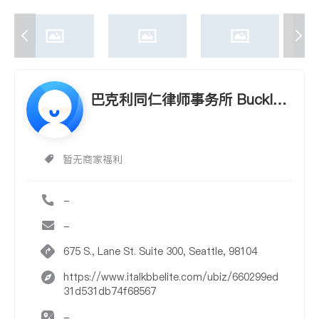
巴克利同仁律师事务所 Buckley
& Associates Attorneys at La
w
暂无商家福利
-
-
675 S., Lane St. Suite 300, Seattle, 98104
https://www.italkbbelite.com/ubiz/660299ed
31d531db74f68567
-