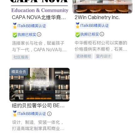
CAPA NOVA北维华裔家
2Win Cabinetry Inc.
长会
iTalkBB精英认证
iTalkBB精英认证
执照已核实
执照已核实
中华橱柜石材公司以实惠的
连接家长与社会，赋能孩子
价格提供实木橱柜，石英石
与下一代，CAPA NoVA与您
台面，多种优质不锈钢水
携手建设包容、公平、充满
瓷砖橱柜
室内设计
社区服务
槽、水龙头与抽油烟机。品
希望的社区。
建筑设计
卫浴洁具
质厨房，家的选择。
室内装修
精英会员
纽约贝拉奢华公司 BELL
A LUXE
iTalkBB精英认证
设计、制造、安装一体化，
打造高端定制家具和商业空
间