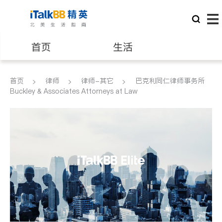
首页
生活
医生
律师
首页
律师
律师-其它
巴克利同仁律师事务所
Buckley & Associates Attorneys at Law
保险理财
房地产租售
建筑装修
教育
养老
非盈利组织