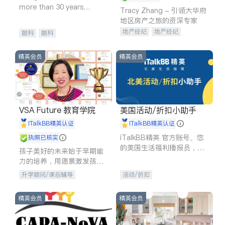
more than 30 years
Tracy Zhang - 引领大华府
experience in
地区房产之旅的资深专家
地产经纪
地产经纪
眼科
眼科
地产投资
商业地产
商铺租售
开发商建商
精英会员
精英会员
VSA Future 教育学院
美国活动/折扣小助手
iTalkBB精英认证
iTalkBB精英认证
iTalkBB精英 官方账号。您
执照已核实
的美国生活福利播报员，精
孩子美好的未来始于早期能
选独家折扣、本地活动与专
力的培养，用愿景激发孩子
业讲座，第一时间享受您的
的学习潜力和动力。理念：
升学顾问/课后辅导
活动/折扣
专属福利。
拥有成长型心态是成功的基
石。
精英会员
精英会员