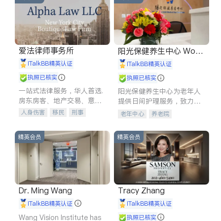
爱法律师事务所
阳光保健养生中心 World
shine
iTalkBB精英认证
iTalkBB精英认证
执照已核实
执照已核实
一站式法律服务，华人首选.
阳光保健养生中心为老年人
房东房客、地产交易、意外
提供日间护理服务，致力于
伤害、车祸重伤、商业诉
通过持续的护理创新来有效
人身伤害
移民
刑事
老年中心
养老院
讼、商标注册、移民信托、
提升老年人的生活质量。
车祸理赔
民事
房地产
建筑合同、刑事案件全包办
信托/遗嘱
商业
商标注册
精英会员
精英会员
索赔
律师-其它
保释
Dr. Ming Wang
Tracy Zhang
iTalkBB精英认证
iTalkBB精英认证
Wang Vision Institute has
执照已核实